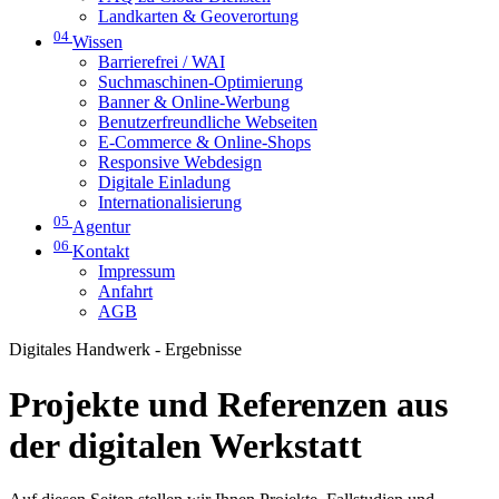
Landkarten & Geoverortung
04
Wissen
Barrierefrei / WAI
Suchmaschinen-Optimierung
Banner & Online-Werbung
Benutzerfreundliche Webseiten
E-Commerce & Online-Shops
Responsive Webdesign
Digitale Einladung
Internationalisierung
05
Agentur
06
Kontakt
Impressum
Anfahrt
AGB
Digitales Handwerk - Ergebnisse
Projekte und Referenzen aus
der digitalen Werkstatt