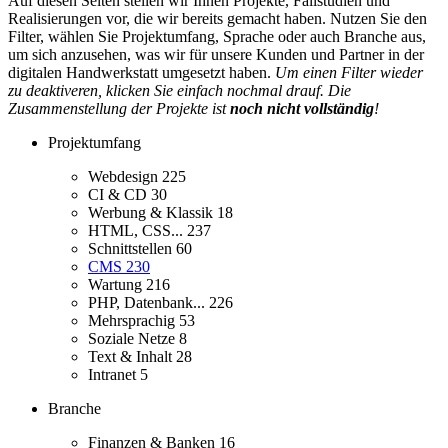
Auf diesen Seiten stellen wir Ihnen Projekte, Fallstudien und
Realisierungen vor, die wir bereits gemacht haben. Nutzen Sie den
Filter, wählen Sie Projektumfang, Sprache oder auch Branche aus,
um sich anzusehen, was wir für unsere Kunden und Partner in der
digitalen Handwerkstatt umgesetzt haben.
Um einen Filter wieder
zu deaktiveren, klicken Sie einfach nochmal drauf. Die
Zusammenstellung der Projekte ist
noch nicht vollständig
!
Projektumfang
Webdesign
225
CI & CD
30
Werbung & Klassik
18
HTML, CSS...
237
Schnittstellen
60
CMS
230
Wartung
216
PHP, Datenbank...
226
Mehrsprachig
53
Soziale Netze
8
Text & Inhalt
28
Intranet
5
Branche
Finanzen & Banken
16