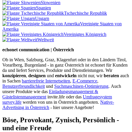
Slowenien
Spanien
Tschechische Republik
Ungarn
Vereinigte Staaten von
Amerika
Vereinigtes Königreich
Weltweit
echonet communication | Österreich
Ob in Wien, Salzburg, Graz, Klagenfurt oder in den Ländern Tirol,
Vorarlberg, Burgenland - in ganz Österreich ist echonet für Kunden
da und liefert Services, Produkte und Dienstleistungen. Wir
konzipieren
,
designen
und
entwickeln
nicht nur, wir
beraten
auch
in Sachen
barrierefreie Internetseiten
,
E-Commerce
,
Benutzerfreundlichkeit
und
Suchmaschinen-Optimierung
.
Auch
unsere Produkte wie das
Einladungsmanagement &
Gästelistenmanagement
invite.life oder das
Umfragesystem
survey.life
werden von uns in Österreich angeboten.
Native-
Advertising in Österreich
- hier unsere Angebote!
Böse, Provokant, Zynisch, Persönlich -
und eine Freude