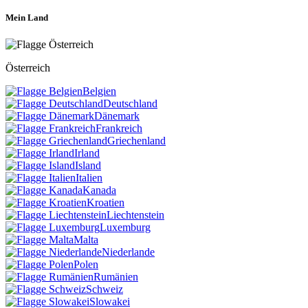
Mein Land
Österreich
Belgien
Deutschland
Dänemark
Frankreich
Griechenland
Irland
Island
Italien
Kanada
Kroatien
Liechtenstein
Luxemburg
Malta
Niederlande
Polen
Rumänien
Schweiz
Slowakei