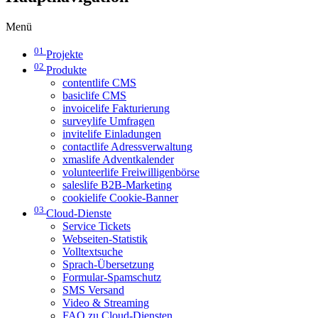
Menü
01
Projekte
02
Produkte
contentlife CMS
basiclife CMS
invoicelife Fakturierung
surveylife Umfragen
invitelife Einladungen
contactlife Adressverwaltung
xmaslife Adventkalender
volunteerlife Freiwilligenbörse
saleslife B2B-Marketing
cookielife Cookie-Banner
03
Cloud-Dienste
Service Tickets
Webseiten-Statistik
Volltextsuche
Sprach-Übersetzung
Formular-Spamschutz
SMS Versand
Video & Streaming
FAQ zu Cloud-Diensten