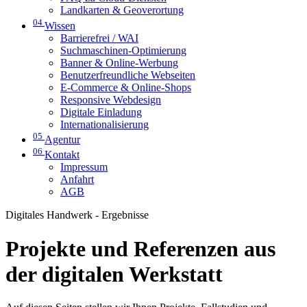
Landkarten & Geoverortung
04
Wissen
Barrierefrei / WAI
Suchmaschinen-Optimierung
Banner & Online-Werbung
Benutzerfreundliche Webseiten
E-Commerce & Online-Shops
Responsive Webdesign
Digitale Einladung
Internationalisierung
05
Agentur
06
Kontakt
Impressum
Anfahrt
AGB
Digitales Handwerk - Ergebnisse
Projekte und Referenzen aus
der digitalen Werkstatt