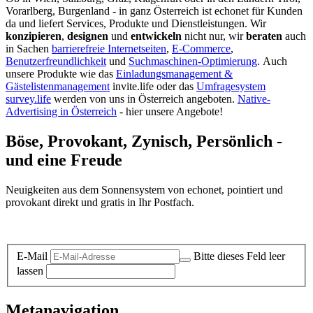
Vorarlberg, Burgenland - in ganz Österreich ist echonet für Kunden
da und liefert Services, Produkte und Dienstleistungen. Wir
konzipieren
,
designen
und
entwickeln
nicht nur, wir
beraten
auch
in Sachen
barrierefreie Internetseiten
,
E-Commerce
,
Benutzerfreundlichkeit
und
Suchmaschinen-Optimierung
.
Auch
unsere Produkte wie das
Einladungsmanagement &
Gästelistenmanagement
invite.life oder das
Umfragesystem
survey.life
werden von uns in Österreich angeboten.
Native-
Advertising in Österreich
- hier unsere Angebote!
Böse, Provokant, Zynisch, Persönlich -
und eine Freude
Neuigkeiten aus dem Sonnensystem von echonet, pointiert und
provokant direkt und gratis in Ihr Postfach.
Datenschutz-Information zum Newsletter
E-Mail
Bitte dieses Feld leer
lassen
Metanavigation