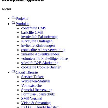
Menü
01
Projekte
02
Produkte
contentlife CMS
basiclife CMS
invoicelife Fakturierung
surveylife Umfragen
invitelife Einladungen
contactlife Adressverwaltung
xmaslife Adventkalender
volunteerlife Freiwilligenbörse
saleslife B2B-Marketing
cookielife Cookie-Banner
03
Cloud-Dienste
Service Tickets
Webseiten-Statistik
Volltextsuche
Sprach-Übersetzung
Formular-Spamschutz
SMS Versand
Video & Streaming
FAQ zu Cloud-Diensten