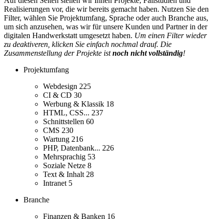
Auf diesen Seiten stellen wir Ihnen Projekte, Fallstudien und
Realisierungen vor, die wir bereits gemacht haben. Nutzen Sie den
Filter, wählen Sie Projektumfang, Sprache oder auch Branche aus,
um sich anzusehen, was wir für unsere Kunden und Partner in der
digitalen Handwerkstatt umgesetzt haben.
Um einen Filter wieder
zu deaktiveren, klicken Sie einfach nochmal drauf. Die
Zusammenstellung der Projekte ist
noch nicht vollständig
!
Projektumfang
Webdesign
225
CI & CD
30
Werbung & Klassik
18
HTML, CSS...
237
Schnittstellen
60
CMS
230
Wartung
216
PHP, Datenbank...
226
Mehrsprachig
53
Soziale Netze
8
Text & Inhalt
28
Intranet
5
Branche
Finanzen & Banken
16