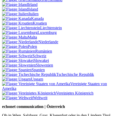
Irland
Island
Italien
Kanada
Kroatien
Liechtenstein
Luxemburg
Malta
Niederlande
Polen
Rumänien
Schweiz
Slowakei
Slowenien
Spanien
Tschechische Republik
Ungarn
Vereinigte Staaten von
Amerika
Vereinigtes Königreich
Weltweit
echonet communication | Österreich
Ob in Wien, Salzburg, Graz, Klagenfurt oder in den Ländern Tirol,