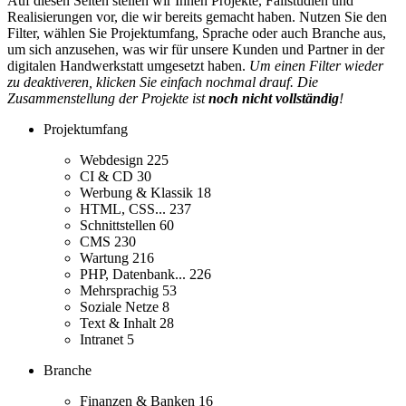
Auf diesen Seiten stellen wir Ihnen Projekte, Fallstudien und
Realisierungen vor, die wir bereits gemacht haben. Nutzen Sie den
Filter, wählen Sie Projektumfang, Sprache oder auch Branche aus,
um sich anzusehen, was wir für unsere Kunden und Partner in der
digitalen Handwerkstatt umgesetzt haben.
Um einen Filter wieder
zu deaktiveren, klicken Sie einfach nochmal drauf. Die
Zusammenstellung der Projekte ist
noch nicht vollständig
!
Projektumfang
Webdesign
225
CI & CD
30
Werbung & Klassik
18
HTML, CSS...
237
Schnittstellen
60
CMS
230
Wartung
216
PHP, Datenbank...
226
Mehrsprachig
53
Soziale Netze
8
Text & Inhalt
28
Intranet
5
Branche
Finanzen & Banken
16