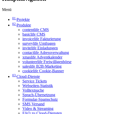
Menü
01
Projekte
02
Produkte
contentlife CMS
basiclife CMS
invoicelife Fakturierung
surveylife Umfragen
invitelife Einladungen
contactlife Adressverwaltung
xmaslife Adventkalender
volunteerlife Freiwilligenbörse
saleslife B2B-Marketing
cookielife Cookie-Banner
03
Cloud-Dienste
Service Tickets
Webseiten-Statistik
Volltextsuche
Sprach-Übersetzung
Formular-Spamschutz
SMS Versand
Video & Streaming
FAQ zu Cloud-Diensten