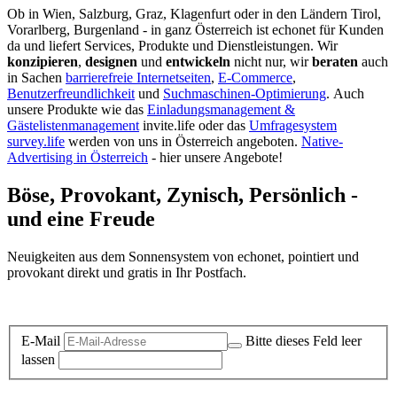
Ob in Wien, Salzburg, Graz, Klagenfurt oder in den Ländern Tirol,
Vorarlberg, Burgenland - in ganz Österreich ist echonet für Kunden
da und liefert Services, Produkte und Dienstleistungen. Wir
konzipieren
,
designen
und
entwickeln
nicht nur, wir
beraten
auch
in Sachen
barrierefreie Internetseiten
,
E-Commerce
,
Benutzerfreundlichkeit
und
Suchmaschinen-Optimierung
.
Auch
unsere Produkte wie das
Einladungsmanagement &
Gästelistenmanagement
invite.life oder das
Umfragesystem
survey.life
werden von uns in Österreich angeboten.
Native-
Advertising in Österreich
- hier unsere Angebote!
Böse, Provokant, Zynisch, Persönlich -
und eine Freude
Neuigkeiten aus dem Sonnensystem von echonet, pointiert und
provokant direkt und gratis in Ihr Postfach.
Datenschutz-Information zum Newsletter
E-Mail
Bitte dieses Feld leer
lassen