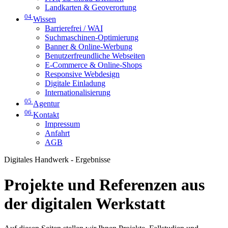
Landkarten & Geoverortung
04
Wissen
Barrierefrei / WAI
Suchmaschinen-Optimierung
Banner & Online-Werbung
Benutzerfreundliche Webseiten
E-Commerce & Online-Shops
Responsive Webdesign
Digitale Einladung
Internationalisierung
05
Agentur
06
Kontakt
Impressum
Anfahrt
AGB
Digitales Handwerk - Ergebnisse
Projekte und Referenzen aus
der digitalen Werkstatt