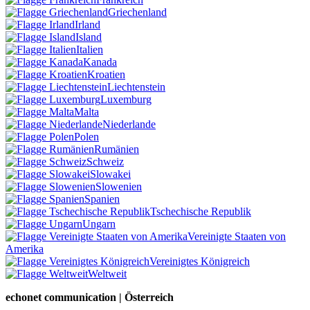
Griechenland
Irland
Island
Italien
Kanada
Kroatien
Liechtenstein
Luxemburg
Malta
Niederlande
Polen
Rumänien
Schweiz
Slowakei
Slowenien
Spanien
Tschechische Republik
Ungarn
Vereinigte Staaten von
Amerika
Vereinigtes Königreich
Weltweit
echonet communication | Österreich