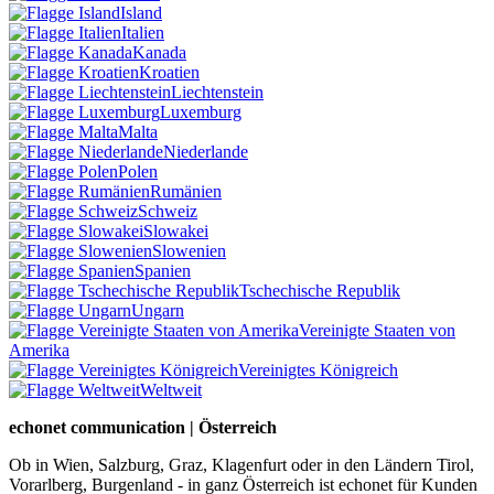
Island
Italien
Kanada
Kroatien
Liechtenstein
Luxemburg
Malta
Niederlande
Polen
Rumänien
Schweiz
Slowakei
Slowenien
Spanien
Tschechische Republik
Ungarn
Vereinigte Staaten von
Amerika
Vereinigtes Königreich
Weltweit
echonet communication | Österreich
Ob in Wien, Salzburg, Graz, Klagenfurt oder in den Ländern Tirol,
Vorarlberg, Burgenland - in ganz Österreich ist echonet für Kunden