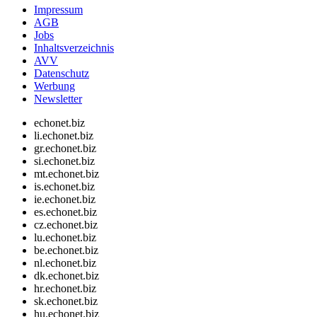
Impressum
AGB
Jobs
Inhaltsverzeichnis
AVV
Datenschutz
Werbung
Newsletter
echonet.biz
li.echonet.biz
gr.echonet.biz
si.echonet.biz
mt.echonet.biz
is.echonet.biz
ie.echonet.biz
es.echonet.biz
cz.echonet.biz
lu.echonet.biz
be.echonet.biz
nl.echonet.biz
dk.echonet.biz
hr.echonet.biz
sk.echonet.biz
hu.echonet.biz