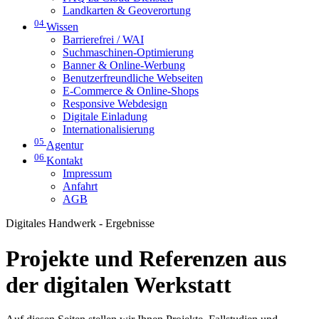
Landkarten & Geoverortung
04
Wissen
Barrierefrei / WAI
Suchmaschinen-Optimierung
Banner & Online-Werbung
Benutzerfreundliche Webseiten
E-Commerce & Online-Shops
Responsive Webdesign
Digitale Einladung
Internationalisierung
05
Agentur
06
Kontakt
Impressum
Anfahrt
AGB
Digitales Handwerk - Ergebnisse
Projekte und Referenzen aus
der digitalen Werkstatt