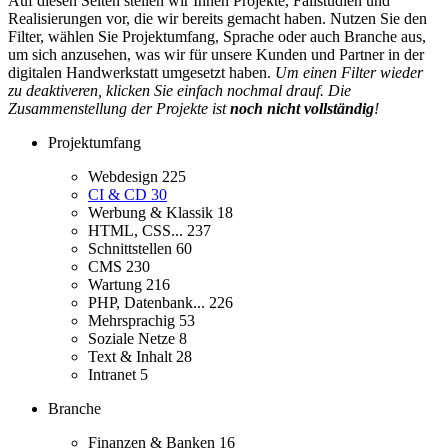
Auf diesen Seiten stellen wir Ihnen Projekte, Fallstudien und
Realisierungen vor, die wir bereits gemacht haben. Nutzen Sie den
Filter, wählen Sie Projektumfang, Sprache oder auch Branche aus,
um sich anzusehen, was wir für unsere Kunden und Partner in der
digitalen Handwerkstatt umgesetzt haben.
Um einen Filter wieder
zu deaktiveren, klicken Sie einfach nochmal drauf. Die
Zusammenstellung der Projekte ist
noch nicht vollständig
!
Projektumfang
Webdesign
225
CI & CD
30
Werbung & Klassik
18
HTML, CSS...
237
Schnittstellen
60
CMS
230
Wartung
216
PHP, Datenbank...
226
Mehrsprachig
53
Soziale Netze
8
Text & Inhalt
28
Intranet
5
Branche
Finanzen & Banken
16