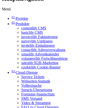
Menü
01
Projekte
02
Produkte
contentlife CMS
basiclife CMS
invoicelife Fakturierung
surveylife Umfragen
invitelife Einladungen
contactlife Adressverwaltung
xmaslife Adventkalender
volunteerlife Freiwilligenbörse
saleslife B2B-Marketing
cookielife Cookie-Banner
03
Cloud-Dienste
Service Tickets
Webseiten-Statistik
Volltextsuche
Sprach-Übersetzung
Formular-Spamschutz
SMS Versand
Video & Streaming
FAQ zu Cloud-Diensten