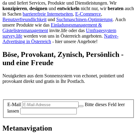
da und liefert Services, Produkte und Dienstleistungen. Wir
konzipieren
,
designen
und
entwickeln
nicht nur, wir
beraten
auch
in Sachen
barrierefreie Internetseiten
,
E-Commerce
,
Benutzerfreundlichkeit
und
Suchmaschinen-Optimierung
.
Auch
unsere Produkte wie das
Einladungsmanagement &
Gästelistenmanagement
invite.life oder das
Umfragesystem
survey.life
werden von uns in Österreich angeboten.
Native-
Advertising in Österreich
- hier unsere Angebote!
Böse, Provokant, Zynisch, Persönlich -
und eine Freude
Neuigkeiten aus dem Sonnensystem von echonet, pointiert und
provokant direkt und gratis in Ihr Postfach.
Datenschutz-Information zum Newsletter
E-Mail
Bitte dieses Feld leer
lassen
Metanavigation