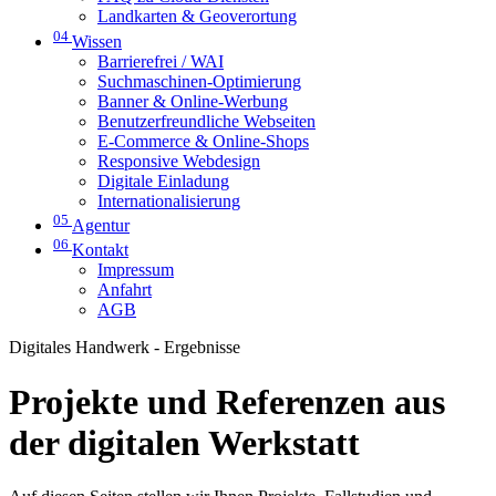
Landkarten & Geoverortung
04
Wissen
Barrierefrei / WAI
Suchmaschinen-Optimierung
Banner & Online-Werbung
Benutzerfreundliche Webseiten
E-Commerce & Online-Shops
Responsive Webdesign
Digitale Einladung
Internationalisierung
05
Agentur
06
Kontakt
Impressum
Anfahrt
AGB
Digitales Handwerk - Ergebnisse
Projekte und Referenzen aus
der digitalen Werkstatt