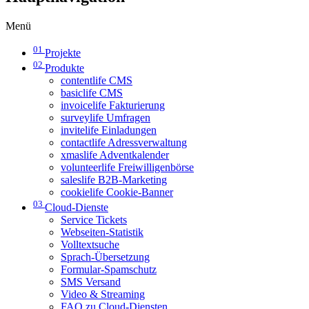
Menü
01
Projekte
02
Produkte
contentlife CMS
basiclife CMS
invoicelife Fakturierung
surveylife Umfragen
invitelife Einladungen
contactlife Adressverwaltung
xmaslife Adventkalender
volunteerlife Freiwilligenbörse
saleslife B2B-Marketing
cookielife Cookie-Banner
03
Cloud-Dienste
Service Tickets
Webseiten-Statistik
Volltextsuche
Sprach-Übersetzung
Formular-Spamschutz
SMS Versand
Video & Streaming
FAQ zu Cloud-Diensten