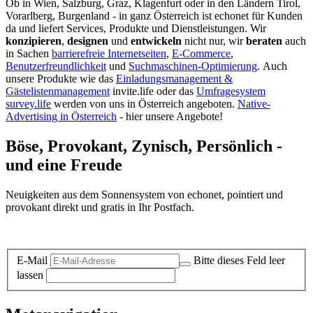
Ob in Wien, Salzburg, Graz, Klagenfurt oder in den Ländern Tirol,
Vorarlberg, Burgenland - in ganz Österreich ist echonet für Kunden
da und liefert Services, Produkte und Dienstleistungen. Wir
konzipieren
,
designen
und
entwickeln
nicht nur, wir
beraten
auch
in Sachen
barrierefreie Internetseiten
,
E-Commerce
,
Benutzerfreundlichkeit
und
Suchmaschinen-Optimierung
.
Auch
unsere Produkte wie das
Einladungsmanagement &
Gästelistenmanagement
invite.life oder das
Umfragesystem
survey.life
werden von uns in Österreich angeboten.
Native-
Advertising in Österreich
- hier unsere Angebote!
Böse, Provokant, Zynisch, Persönlich -
und eine Freude
Neuigkeiten aus dem Sonnensystem von echonet, pointiert und
provokant direkt und gratis in Ihr Postfach.
Datenschutz-Information zum Newsletter
E-Mail
Bitte dieses Feld leer
lassen