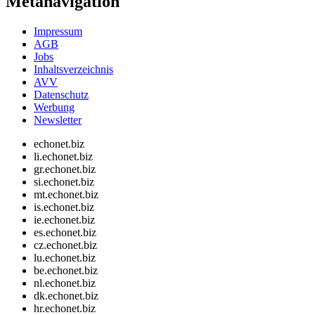
Metanavigation
Impressum
AGB
Jobs
Inhaltsverzeichnis
AVV
Datenschutz
Werbung
Newsletter
echonet.biz
li.echonet.biz
gr.echonet.biz
si.echonet.biz
mt.echonet.biz
is.echonet.biz
ie.echonet.biz
es.echonet.biz
cz.echonet.biz
lu.echonet.biz
be.echonet.biz
nl.echonet.biz
dk.echonet.biz
hr.echonet.biz