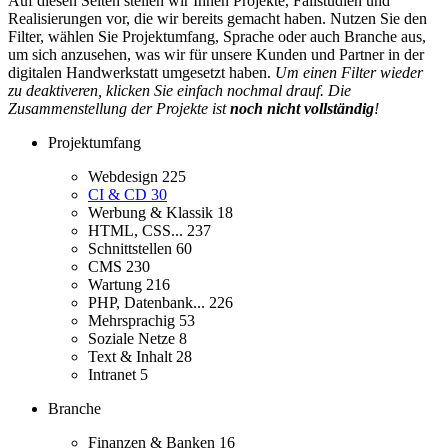
Auf diesen Seiten stellen wir Ihnen Projekte, Fallstudien und
Realisierungen vor, die wir bereits gemacht haben. Nutzen Sie den
Filter, wählen Sie Projektumfang, Sprache oder auch Branche aus,
um sich anzusehen, was wir für unsere Kunden und Partner in der
digitalen Handwerkstatt umgesetzt haben.
Um einen Filter wieder
zu deaktiveren, klicken Sie einfach nochmal drauf. Die
Zusammenstellung der Projekte ist
noch nicht vollständig
!
Projektumfang
Webdesign
225
CI & CD
30
Werbung & Klassik
18
HTML, CSS...
237
Schnittstellen
60
CMS
230
Wartung
216
PHP, Datenbank...
226
Mehrsprachig
53
Soziale Netze
8
Text & Inhalt
28
Intranet
5
Branche
Finanzen & Banken
16