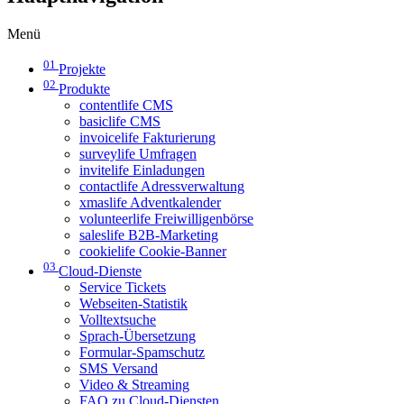
Menü
01
Projekte
02
Produkte
contentlife CMS
basiclife CMS
invoicelife Fakturierung
surveylife Umfragen
invitelife Einladungen
contactlife Adressverwaltung
xmaslife Adventkalender
volunteerlife Freiwilligenbörse
saleslife B2B-Marketing
cookielife Cookie-Banner
03
Cloud-Dienste
Service Tickets
Webseiten-Statistik
Volltextsuche
Sprach-Übersetzung
Formular-Spamschutz
SMS Versand
Video & Streaming
FAQ zu Cloud-Diensten