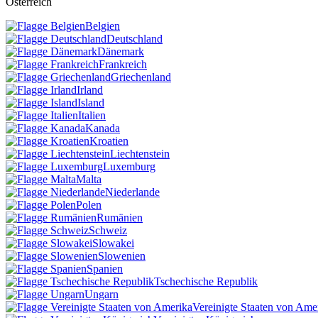
Österreich
Belgien
Deutschland
Dänemark
Frankreich
Griechenland
Irland
Island
Italien
Kanada
Kroatien
Liechtenstein
Luxemburg
Malta
Niederlande
Polen
Rumänien
Schweiz
Slowakei
Slowenien
Spanien
Tschechische Republik
Ungarn
Vereinigte Staaten von Ame