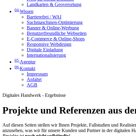
Landkarten & Geoverortung
04
Wissen
Barrierefrei / WAI
Suchmaschinen-Optimierung
Banner & Online-Werbung
Benutzerfreundliche Webseiten
E-Commerce & Online-Shops
Responsive Webdesign
Digitale Einladung
Internationalisierung
05
Agentur
06
Kontakt
Impressum
Anfahrt
AGB
Digitales Handwerk - Ergebnisse
Projekte und Referenzen aus der
Auf diesen Seiten stellen wir Ihnen Projekte, Fallstudien und Realis
anzusehen, was wir für unsere Kunden und Partner in der digitalen 
Projekte ist
noch nicht vollständig
!