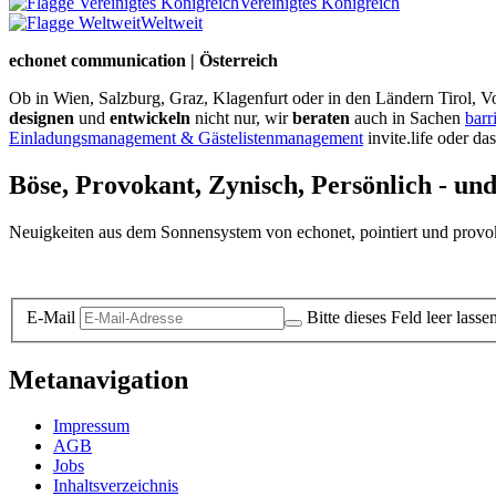
Vereinigtes Königreich
Weltweit
echonet communication | Österreich
Ob in Wien, Salzburg, Graz, Klagenfurt oder in den Ländern Tirol, Vo
designen
und
entwickeln
nicht nur, wir
beraten
auch in Sachen
barr
Einladungsmanagement & Gästelistenmanagement
invite.life oder da
Böse, Provokant, Zynisch, Persönlich - un
Neuigkeiten aus dem Sonnensystem von echonet, pointiert und provokan
Datenschutz-Information zum Newsletter
E-Mail
Bitte dieses Feld leer lasse
Metanavigation
Impressum
AGB
Jobs
Inhaltsverzeichnis