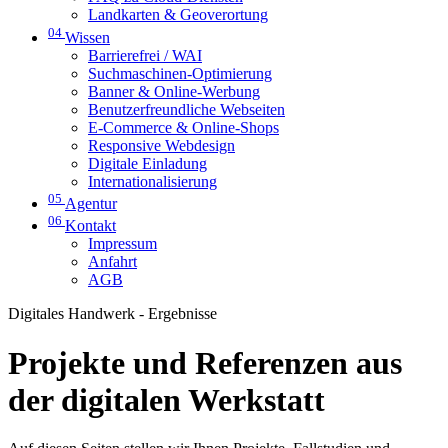
Landkarten & Geoverortung
04
Wissen
Barrierefrei / WAI
Suchmaschinen-Optimierung
Banner & Online-Werbung
Benutzerfreundliche Webseiten
E-Commerce & Online-Shops
Responsive Webdesign
Digitale Einladung
Internationalisierung
05
Agentur
06
Kontakt
Impressum
Anfahrt
AGB
Digitales Handwerk - Ergebnisse
Projekte und Referenzen aus
der digitalen Werkstatt