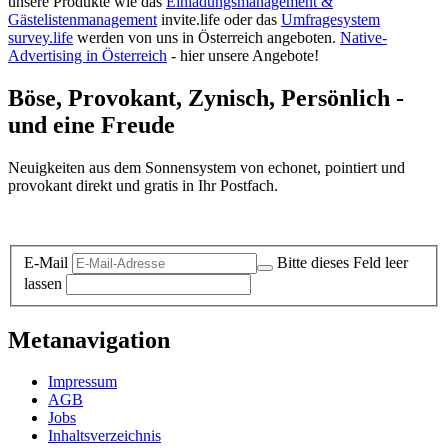
unsere Produkte wie das
Einladungsmanagement &
Gästelistenmanagement
invite.life oder das
Umfragesystem
survey.life
werden von uns in Österreich angeboten.
Native-
Advertising in Österreich
- hier unsere Angebote!
Böse, Provokant, Zynisch, Persönlich -
und eine Freude
Neuigkeiten aus dem Sonnensystem von echonet, pointiert und
provokant direkt und gratis in Ihr Postfach.
Datenschutz-Information zum Newsletter
E-Mail
Bitte dieses Feld leer
lassen
Metanavigation
Impressum
AGB
Jobs
Inhaltsverzeichnis