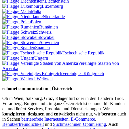
Liechtenstein
Luxemburg
Malta
Niederlande
Polen
Rumänien
Schweiz
Slowakei
Slowenien
Spanien
Tschechische Republik
Ungarn
Vereinigte Staaten von
Amerika
Vereinigtes Königreich
Weltweit
echonet communication | Österreich
Ob in Wien, Salzburg, Graz, Klagenfurt oder in den Ländern Tirol,
Vorarlberg, Burgenland - in ganz Österreich ist echonet für Kunden
da und liefert Services, Produkte und Dienstleistungen. Wir
konzipieren
,
designen
und
entwickeln
nicht nur, wir
beraten
auch
in Sachen
barrierefreie Internetseiten
,
E-Commerce
,
Benutzerfreundlichkeit
und
Suchmaschinen-Optimierung
.
Auch