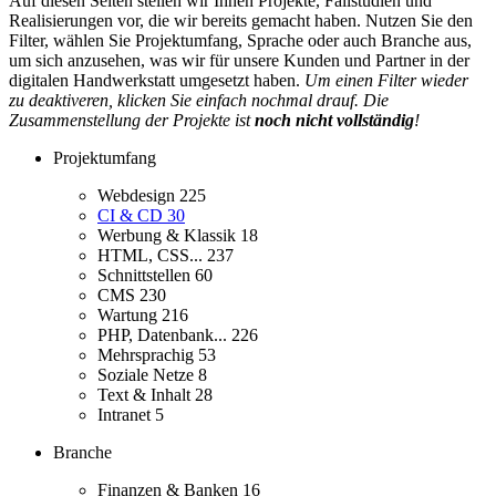
Auf diesen Seiten stellen wir Ihnen Projekte, Fallstudien und
Realisierungen vor, die wir bereits gemacht haben. Nutzen Sie den
Filter, wählen Sie Projektumfang, Sprache oder auch Branche aus,
um sich anzusehen, was wir für unsere Kunden und Partner in der
digitalen Handwerkstatt umgesetzt haben.
Um einen Filter wieder
zu deaktiveren, klicken Sie einfach nochmal drauf. Die
Zusammenstellung der Projekte ist
noch nicht vollständig
!
Projektumfang
Webdesign
225
CI & CD
30
Werbung & Klassik
18
HTML, CSS...
237
Schnittstellen
60
CMS
230
Wartung
216
PHP, Datenbank...
226
Mehrsprachig
53
Soziale Netze
8
Text & Inhalt
28
Intranet
5
Branche
Finanzen & Banken
16