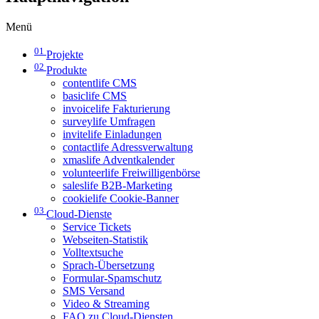
Menü
01
Projekte
02
Produkte
contentlife CMS
basiclife CMS
invoicelife Fakturierung
surveylife Umfragen
invitelife Einladungen
contactlife Adressverwaltung
xmaslife Adventkalender
volunteerlife Freiwilligenbörse
saleslife B2B-Marketing
cookielife Cookie-Banner
03
Cloud-Dienste
Service Tickets
Webseiten-Statistik
Volltextsuche
Sprach-Übersetzung
Formular-Spamschutz
SMS Versand
Video & Streaming
FAQ zu Cloud-Diensten