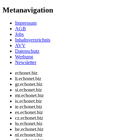
Metanavigation
Impressum
AGB
Jobs
Inhaltsverzeichnis
AVV
Datenschutz
Werbung
Newsletter
echonet.biz
li.echonet.biz
gr.echonet.biz
si.echonet.biz
mt.echonet.biz
is.echonet.biz
ie.echonet.biz
es.echonet.biz
cz.echonet.biz
lu.echonet.biz
be.echonet.biz
nl.echonet.biz