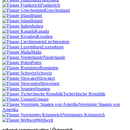
Frankreich
Griechenland
Irland
Island
Italien
Kanada
Kroatien
Liechtenstein
Luxemburg
Malta
Niederlande
Polen
Rumänien
Schweiz
Slowakei
Slowenien
Spanien
Tschechische Republik
Ungarn
Vereinigte Staaten von
Amerika
Vereinigtes Königreich
Weltweit
echonet communication | Österreich