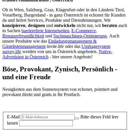
Ob in Wien, Salzburg, Graz, Klagenfurt oder in den Ländern Tirol,
Vorarlberg, Burgenland - in ganz Österreich ist echonet für Kunden
da und liefert Services, Produkte und Dienstleistungen. Wir
konzipieren
,
designen
und
entwickeln
nicht nur, wir
beraten
auch
in Sachen
barrierefreie Internetseiten
,
E-Commerce
,
Benutzerfreundlichkeit
und
Suchmaschinen-Optimierung
.
Auch
unsere Produkte wie das
Einladungsmanagement &
Gästelistenmanagement
invite.life oder das
Umfragesystem
survey.life
werden von uns in Österreich angeboten.
Native-
Advertising in Österreich
- hier unsere Angebote!
Böse, Provokant, Zynisch, Persönlich -
und eine Freude
Neuigkeiten aus dem Sonnensystem von echonet, pointiert und
provokant direkt und gratis in Ihr Postfach.
Datenschutz-Information zum Newsletter
E-Mail
Bitte dieses Feld leer
lassen