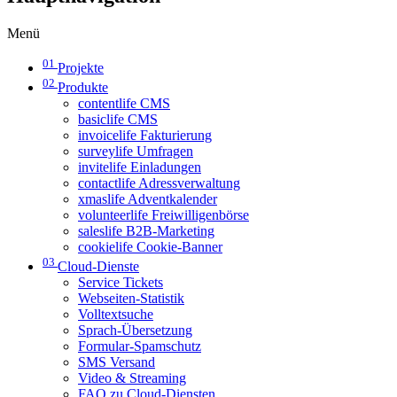
Menü
01
Projekte
02
Produkte
contentlife CMS
basiclife CMS
invoicelife Fakturierung
surveylife Umfragen
invitelife Einladungen
contactlife Adressverwaltung
xmaslife Adventkalender
volunteerlife Freiwilligenbörse
saleslife B2B-Marketing
cookielife Cookie-Banner
03
Cloud-Dienste
Service Tickets
Webseiten-Statistik
Volltextsuche
Sprach-Übersetzung
Formular-Spamschutz
SMS Versand
Video & Streaming
FAQ zu Cloud-Diensten