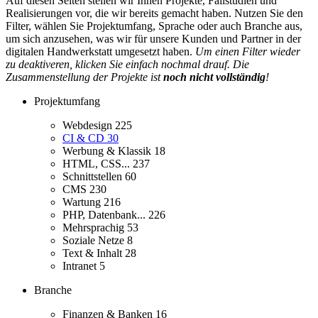
Auf diesen Seiten stellen wir Ihnen Projekte, Fallstudien und
Realisierungen vor, die wir bereits gemacht haben. Nutzen Sie den
Filter, wählen Sie Projektumfang, Sprache oder auch Branche aus,
um sich anzusehen, was wir für unsere Kunden und Partner in der
digitalen Handwerkstatt umgesetzt haben.
Um einen Filter wieder
zu deaktiveren, klicken Sie einfach nochmal drauf. Die
Zusammenstellung der Projekte ist
noch nicht vollständig
!
Projektumfang
Webdesign
225
CI & CD
30
Werbung & Klassik
18
HTML, CSS...
237
Schnittstellen
60
CMS
230
Wartung
216
PHP, Datenbank...
226
Mehrsprachig
53
Soziale Netze
8
Text & Inhalt
28
Intranet
5
Branche
Finanzen & Banken
16