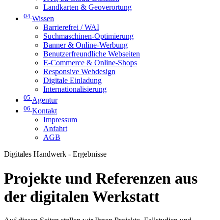
Landkarten & Geoverortung
04
Wissen
Barrierefrei / WAI
Suchmaschinen-Optimierung
Banner & Online-Werbung
Benutzerfreundliche Webseiten
E-Commerce & Online-Shops
Responsive Webdesign
Digitale Einladung
Internationalisierung
05
Agentur
06
Kontakt
Impressum
Anfahrt
AGB
Digitales Handwerk - Ergebnisse
Projekte und Referenzen aus
der digitalen Werkstatt