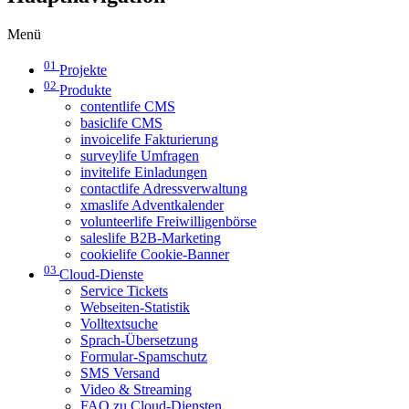
Menü
01
Projekte
02
Produkte
contentlife CMS
basiclife CMS
invoicelife Fakturierung
surveylife Umfragen
invitelife Einladungen
contactlife Adressverwaltung
xmaslife Adventkalender
volunteerlife Freiwilligenbörse
saleslife B2B-Marketing
cookielife Cookie-Banner
03
Cloud-Dienste
Service Tickets
Webseiten-Statistik
Volltextsuche
Sprach-Übersetzung
Formular-Spamschutz
SMS Versand
Video & Streaming
FAQ zu Cloud-Diensten