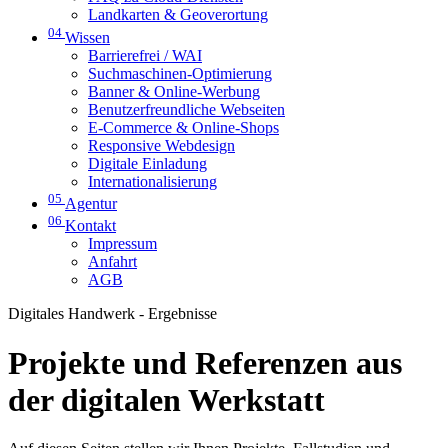
Landkarten & Geoverortung
04
Wissen
Barrierefrei / WAI
Suchmaschinen-Optimierung
Banner & Online-Werbung
Benutzerfreundliche Webseiten
E-Commerce & Online-Shops
Responsive Webdesign
Digitale Einladung
Internationalisierung
05
Agentur
06
Kontakt
Impressum
Anfahrt
AGB
Digitales Handwerk - Ergebnisse
Projekte und Referenzen aus
der digitalen Werkstatt