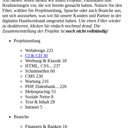
Auf diesen Seiten stellen wir Ihnen Projekte, Fallstudien und
Realisierungen vor, die wir bereits gemacht haben. Nutzen Sie den
Filter, wählen Sie Projektumfang, Sprache oder auch Branche aus,
um sich anzusehen, was wir für unsere Kunden und Partner in der
digitalen Handwerkstatt umgesetzt haben.
Um einen Filter wieder
zu deaktiveren, klicken Sie einfach nochmal drauf. Die
Zusammenstellung der Projekte ist
noch nicht vollständig
!
Projektumfang
Webdesign
225
CI & CD
30
Werbung & Klassik
18
HTML, CSS...
237
Schnittstellen
60
CMS
230
Wartung
216
PHP, Datenbank...
226
Mehrsprachig
53
Soziale Netze
8
Text & Inhalt
28
Intranet
5
Branche
Finanzen & Banken
16