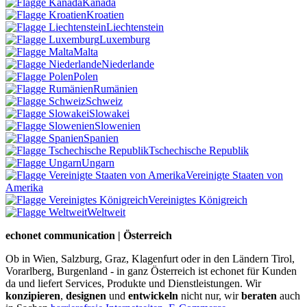
Kanada
Kroatien
Liechtenstein
Luxemburg
Malta
Niederlande
Polen
Rumänien
Schweiz
Slowakei
Slowenien
Spanien
Tschechische Republik
Ungarn
Vereinigte Staaten von
Amerika
Vereinigtes Königreich
Weltweit
echonet communication | Österreich
Ob in Wien, Salzburg, Graz, Klagenfurt oder in den Ländern Tirol,
Vorarlberg, Burgenland - in ganz Österreich ist echonet für Kunden
da und liefert Services, Produkte und Dienstleistungen. Wir
konzipieren
,
designen
und
entwickeln
nicht nur, wir
beraten
auch