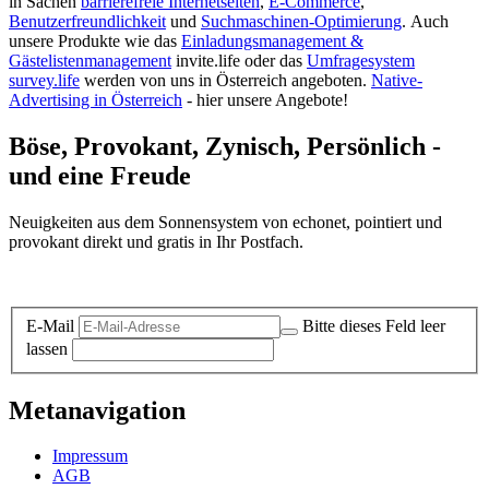
in Sachen
barrierefreie Internetseiten
,
E-Commerce
,
Benutzerfreundlichkeit
und
Suchmaschinen-Optimierung
.
Auch
unsere Produkte wie das
Einladungsmanagement &
Gästelistenmanagement
invite.life oder das
Umfragesystem
survey.life
werden von uns in Österreich angeboten.
Native-
Advertising in Österreich
- hier unsere Angebote!
Böse, Provokant, Zynisch, Persönlich -
und eine Freude
Neuigkeiten aus dem Sonnensystem von echonet, pointiert und
provokant direkt und gratis in Ihr Postfach.
Datenschutz-Information zum Newsletter
E-Mail
Bitte dieses Feld leer
lassen
Metanavigation
Impressum
AGB