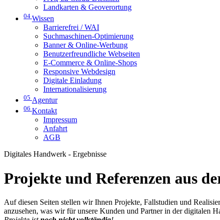
Landkarten & Geoverortung
04
Wissen
Barrierefrei / WAI
Suchmaschinen-Optimierung
Banner & Online-Werbung
Benutzerfreundliche Webseiten
E-Commerce & Online-Shops
Responsive Webdesign
Digitale Einladung
Internationalisierung
05
Agentur
06
Kontakt
Impressum
Anfahrt
AGB
Digitales Handwerk - Ergebnisse
Projekte und Referenzen aus der
Auf diesen Seiten stellen wir Ihnen Projekte, Fallstudien und Realis
anzusehen, was wir für unsere Kunden und Partner in der digitalen 
Projekte ist
noch nicht vollständig
!