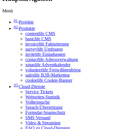
Menü
01
Projekte
02
Produkte
contentlife CMS
basiclife CMS
invoicelife Fakturierung
surveylife Umfragen
invitelife Einladungen
contactlife Adressverwaltung
xmaslife Adventkalender
volunteerlife Freiwilligenbörse
saleslife B2B-Marketing
cookielife Cookie-Banner
03
Cloud-Dienste
Service Tickets
Webseiten-Statistik
Volltextsuche
Sprach-Übersetzung
Formular-Spamschutz
SMS Versand
Video & Streaming
FAQ zu Cloud-Diensten