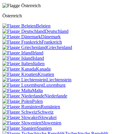
Österreich
Belgien
Deutschland
Dänemark
Frankreich
Griechenland
Irland
Island
Italien
Kanada
Kroatien
Liechtenstein
Luxemburg
Malta
Niederlande
Polen
Rumänien
Schweiz
Slowakei
Slowenien
Spanien
Tschechische Republik