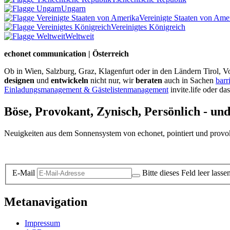
Ungarn
Vereinigte Staaten von Ame
Vereinigtes Königreich
Weltweit
echonet communication | Österreich
Ob in Wien, Salzburg, Graz, Klagenfurt oder in den Ländern Tirol, Vo
designen
und
entwickeln
nicht nur, wir
beraten
auch in Sachen
barr
Einladungsmanagement & Gästelistenmanagement
invite.life oder da
Böse, Provokant, Zynisch, Persönlich - un
Neuigkeiten aus dem Sonnensystem von echonet, pointiert und provokan
Datenschutz-Information zum Newsletter
E-Mail
Bitte dieses Feld leer lasse
Metanavigation
Impressum