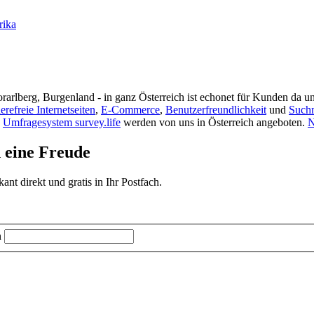
rika
rarlberg, Burgenland - in ganz Österreich ist echonet für Kunden da un
ierefreie Internetseiten
,
E-Commerce
,
Benutzerfreundlichkeit
und
Such
s
Umfragesystem survey.life
werden von uns in Österreich angeboten.
N
d eine Freude
t direkt und gratis in Ihr Postfach.
n