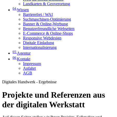
Landkarten & Geoverortung
04
Wissen
Barrierefrei / WAI
Suchmaschinen-Optimierung
Banner & Online-Werbung
Benutzerfreundliche Webseiten
E-Commerce & Online-Shops
Responsive Webdesign
Digitale Einladung
Internationalisierung
05
Agentur
06
Kontakt
Impressum
Anfahrt
AGB
Digitales Handwerk - Ergebnisse
Projekte und Referenzen aus
der digitalen Werkstatt