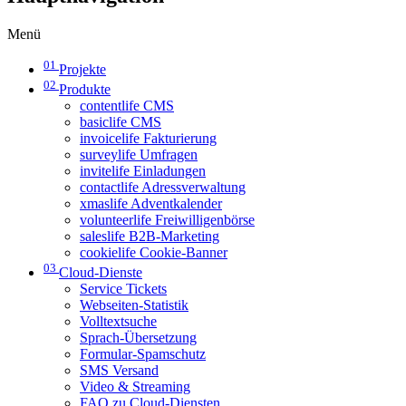
Menü
01
Projekte
02
Produkte
contentlife CMS
basiclife CMS
invoicelife Fakturierung
surveylife Umfragen
invitelife Einladungen
contactlife Adressverwaltung
xmaslife Adventkalender
volunteerlife Freiwilligenbörse
saleslife B2B-Marketing
cookielife Cookie-Banner
03
Cloud-Dienste
Service Tickets
Webseiten-Statistik
Volltextsuche
Sprach-Übersetzung
Formular-Spamschutz
SMS Versand
Video & Streaming
FAQ zu Cloud-Diensten