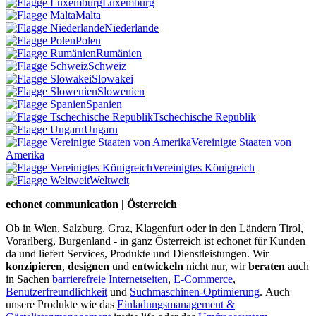
Luxemburg
Malta
Niederlande
Polen
Rumänien
Schweiz
Slowakei
Slowenien
Spanien
Tschechische Republik
Ungarn
Vereinigte Staaten von
Amerika
Vereinigtes Königreich
Weltweit
echonet communication | Österreich
Ob in Wien, Salzburg, Graz, Klagenfurt oder in den Ländern Tirol,
Vorarlberg, Burgenland - in ganz Österreich ist echonet für Kunden
da und liefert Services, Produkte und Dienstleistungen. Wir
konzipieren
,
designen
und
entwickeln
nicht nur, wir
beraten
auch
in Sachen
barrierefreie Internetseiten
,
E-Commerce
,
Benutzerfreundlichkeit
und
Suchmaschinen-Optimierung
.
Auch
unsere Produkte wie das
Einladungsmanagement &