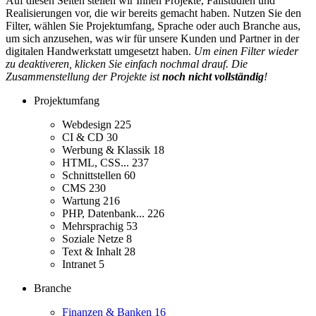
Auf diesen Seiten stellen wir Ihnen Projekte, Fallstudien und
Realisierungen vor, die wir bereits gemacht haben. Nutzen Sie den
Filter, wählen Sie Projektumfang, Sprache oder auch Branche aus,
um sich anzusehen, was wir für unsere Kunden und Partner in der
digitalen Handwerkstatt umgesetzt haben.
Um einen Filter wieder
zu deaktiveren, klicken Sie einfach nochmal drauf. Die
Zusammenstellung der Projekte ist
noch nicht vollständig
!
Projektumfang
Webdesign
225
CI & CD
30
Werbung & Klassik
18
HTML, CSS...
237
Schnittstellen
60
CMS
230
Wartung
216
PHP, Datenbank...
226
Mehrsprachig
53
Soziale Netze
8
Text & Inhalt
28
Intranet
5
Branche
Finanzen & Banken
16