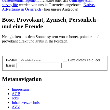
Gästelistenmanagement
invite.life oder das
Umfragesystem
survey.life
werden von uns in Österreich angeboten.
Native-
Advertising in Österreich
- hier unsere Angebote!
Böse, Provokant, Zynisch, Persönlich -
und eine Freude
Neuigkeiten aus dem Sonnensystem von echonet, pointiert und
provokant direkt und gratis in Ihr Postfach.
Datenschutz-Information zum Newsletter
E-Mail
Bitte dieses Feld leer
lassen
Metanavigation
Impressum
AGB
Jobs
Inhaltsverzeichnis
AVV