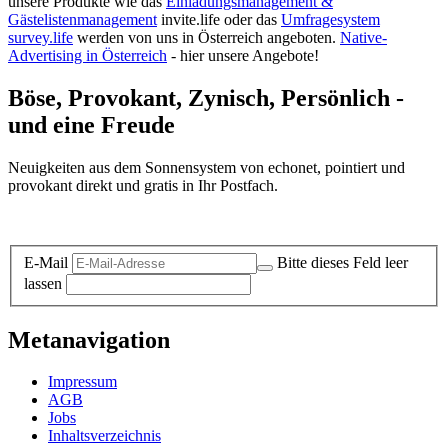
unsere Produkte wie das
Einladungsmanagement &
Gästelistenmanagement
invite.life oder das
Umfragesystem
survey.life
werden von uns in Österreich angeboten.
Native-
Advertising in Österreich
- hier unsere Angebote!
Böse, Provokant, Zynisch, Persönlich -
und eine Freude
Neuigkeiten aus dem Sonnensystem von echonet, pointiert und
provokant direkt und gratis in Ihr Postfach.
Datenschutz-Information zum Newsletter
E-Mail
Bitte dieses Feld leer
lassen
Metanavigation
Impressum
AGB
Jobs
Inhaltsverzeichnis