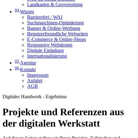
Landkarten & Geoverortung
04
Wissen
Barrierefrei / WAI
Suchmaschinen-Optimierung
Banner & Online-Werbung
Benutzerfreundliche Webseiten
E-Commerce & Online-Shops
Responsive Webdesign
Digitale Einladung
Internationalisierung
05
Agentur
06
Kontakt
Impressum
Anfahrt
AGB
Digitales Handwerk - Ergebnisse
Projekte und Referenzen aus
der digitalen Werkstatt