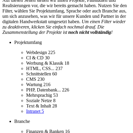
Auf diesen Seiten stellen wir Ihnen Projekte, Fallstudien und
Realisierungen vor, die wir bereits gemacht haben. Nutzen Sie den
Filter, wählen Sie Projektumfang, Sprache oder auch Branche aus,
um sich anzusehen, was wir für unsere Kunden und Partner in der
digitalen Handwerkstatt umgesetzt haben.
Um einen Filter wieder
zu deaktiveren, klicken Sie einfach nochmal drauf. Die
Zusammenstellung der Projekte ist
noch nicht vollständig
!
Projektumfang
Webdesign
225
CI & CD
30
Werbung & Klassik
18
HTML, CSS...
237
Schnittstellen
60
CMS
230
Wartung
216
PHP, Datenbank...
226
Mehrsprachig
53
Soziale Netze
8
Text & Inhalt
28
Intranet
5
Branche
Finanzen & Banken
16