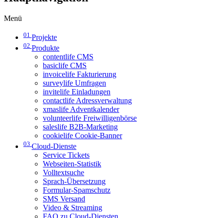
Menü
01
Projekte
02
Produkte
contentlife CMS
basiclife CMS
invoicelife Fakturierung
surveylife Umfragen
invitelife Einladungen
contactlife Adressverwaltung
xmaslife Adventkalender
volunteerlife Freiwilligenbörse
saleslife B2B-Marketing
cookielife Cookie-Banner
03
Cloud-Dienste
Service Tickets
Webseiten-Statistik
Volltextsuche
Sprach-Übersetzung
Formular-Spamschutz
SMS Versand
Video & Streaming
FAQ zu Cloud-Diensten