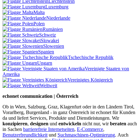
Liechtenstein
Luxemburg
Malta
Niederlande
Polen
Rumänien
Schweiz
Slowakei
Slowenien
Spanien
Tschechische Republik
Ungarn
Vereinigte Staaten von
Amerika
Vereinigtes Königreich
Weltweit
echonet communication | Österreich
Ob in Wien, Salzburg, Graz, Klagenfurt oder in den Ländern Tirol,
Vorarlberg, Burgenland - in ganz Österreich ist echonet für Kunden
da und liefert Services, Produkte und Dienstleistungen. Wir
konzipieren
,
designen
und
entwickeln
nicht nur, wir
beraten
auch
in Sachen
barrierefreie Internetseiten
,
E-Commerce
,
Benutzerfreundlichkeit
und
Suchmaschinen-Optimierung
.
Auch