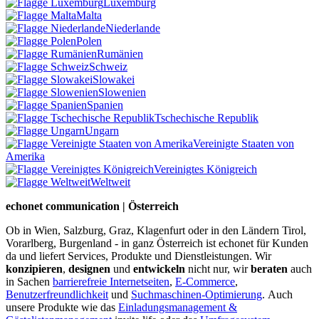
Luxemburg
Malta
Niederlande
Polen
Rumänien
Schweiz
Slowakei
Slowenien
Spanien
Tschechische Republik
Ungarn
Vereinigte Staaten von
Amerika
Vereinigtes Königreich
Weltweit
echonet communication | Österreich
Ob in Wien, Salzburg, Graz, Klagenfurt oder in den Ländern Tirol,
Vorarlberg, Burgenland - in ganz Österreich ist echonet für Kunden
da und liefert Services, Produkte und Dienstleistungen. Wir
konzipieren
,
designen
und
entwickeln
nicht nur, wir
beraten
auch
in Sachen
barrierefreie Internetseiten
,
E-Commerce
,
Benutzerfreundlichkeit
und
Suchmaschinen-Optimierung
.
Auch
unsere Produkte wie das
Einladungsmanagement &