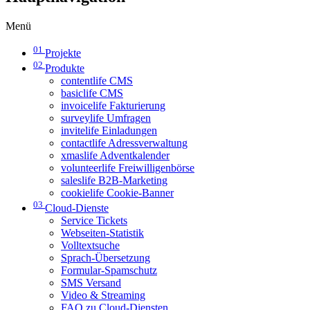
Menü
01
Projekte
02
Produkte
contentlife CMS
basiclife CMS
invoicelife Fakturierung
surveylife Umfragen
invitelife Einladungen
contactlife Adressverwaltung
xmaslife Adventkalender
volunteerlife Freiwilligenbörse
saleslife B2B-Marketing
cookielife Cookie-Banner
03
Cloud-Dienste
Service Tickets
Webseiten-Statistik
Volltextsuche
Sprach-Übersetzung
Formular-Spamschutz
SMS Versand
Video & Streaming
FAQ zu Cloud-Diensten