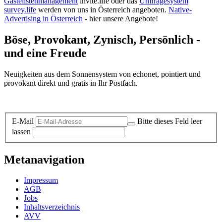
Gästelistenmanagement
invite.life oder das
Umfragesystem
survey.life
werden von uns in Österreich angeboten.
Native-
Advertising in Österreich
- hier unsere Angebote!
Böse, Provokant, Zynisch, Persönlich -
und eine Freude
Neuigkeiten aus dem Sonnensystem von echonet, pointiert und
provokant direkt und gratis in Ihr Postfach.
Datenschutz-Information zum Newsletter
E-Mail
Bitte dieses Feld leer
lassen
Metanavigation
Impressum
AGB
Jobs
Inhaltsverzeichnis
AVV