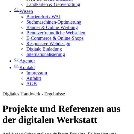
Landkarten & Geoverortung
04
Wissen
Barrierefrei / WAI
Suchmaschinen-Optimierung
Banner & Online-Werbung
Benutzerfreundliche Webseiten
E-Commerce & Online-Shops
Responsive Webdesign
Digitale Einladung
Internationalisierung
05
Agentur
06
Kontakt
Impressum
Anfahrt
AGB
Digitales Handwerk - Ergebnisse
Projekte und Referenzen aus
der digitalen Werkstatt