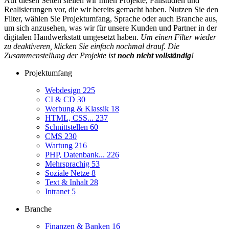
Auf diesen Seiten stellen wir Ihnen Projekte, Fallstudien und
Realisierungen vor, die wir bereits gemacht haben. Nutzen Sie den
Filter, wählen Sie Projektumfang, Sprache oder auch Branche aus,
um sich anzusehen, was wir für unsere Kunden und Partner in der
digitalen Handwerkstatt umgesetzt haben.
Um einen Filter wieder
zu deaktiveren, klicken Sie einfach nochmal drauf. Die
Zusammenstellung der Projekte ist
noch nicht vollständig
!
Projektumfang
Webdesign
225
CI & CD
30
Werbung & Klassik
18
HTML, CSS...
237
Schnittstellen
60
CMS
230
Wartung
216
PHP, Datenbank...
226
Mehrsprachig
53
Soziale Netze
8
Text & Inhalt
28
Intranet
5
Branche
Finanzen & Banken
16