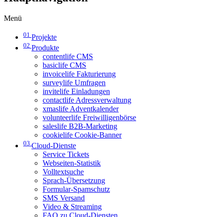
Menü
01
Projekte
02
Produkte
contentlife CMS
basiclife CMS
invoicelife Fakturierung
surveylife Umfragen
invitelife Einladungen
contactlife Adressverwaltung
xmaslife Adventkalender
volunteerlife Freiwilligenbörse
saleslife B2B-Marketing
cookielife Cookie-Banner
03
Cloud-Dienste
Service Tickets
Webseiten-Statistik
Volltextsuche
Sprach-Übersetzung
Formular-Spamschutz
SMS Versand
Video & Streaming
FAQ zu Cloud-Diensten