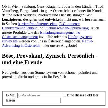
Ob in Wien, Salzburg, Graz, Klagenfurt oder in den Ländern Tirol,
Vorarlberg, Burgenland - in ganz Österreich ist echonet für Kunden
da und liefert Services, Produkte und Dienstleistungen. Wir
konzipieren
,
designen
und
entwickeln
nicht nur, wir
beraten
auch
in Sachen
barrierefreie Internetseiten
,
E-Commerce
,
Benutzerfreundlichkeit
und
Suchmaschinen-Optimierung
.
Auch
unsere Produkte wie das
Einladungsmanagement &
Gästelistenmanagement
invite.life oder das
Umfragesystem
survey.life
werden von uns in Österreich angeboten.
Native-
Advertising in Österreich
- hier unsere Angebote!
Böse, Provokant, Zynisch, Persönlich -
und eine Freude
Neuigkeiten aus dem Sonnensystem von echonet, pointiert und
provokant direkt und gratis in Ihr Postfach.
Datenschutz-Information zum Newsletter
E-Mail
Bitte dieses Feld leer
lassen