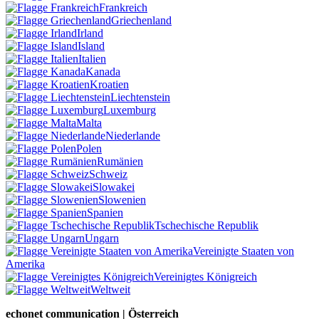
Frankreich
Griechenland
Irland
Island
Italien
Kanada
Kroatien
Liechtenstein
Luxemburg
Malta
Niederlande
Polen
Rumänien
Schweiz
Slowakei
Slowenien
Spanien
Tschechische Republik
Ungarn
Vereinigte Staaten von
Amerika
Vereinigtes Königreich
Weltweit
echonet communication | Österreich