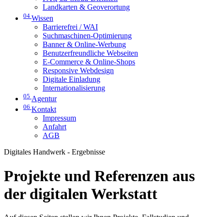
Landkarten & Geoverortung
04
Wissen
Barrierefrei / WAI
Suchmaschinen-Optimierung
Banner & Online-Werbung
Benutzerfreundliche Webseiten
E-Commerce & Online-Shops
Responsive Webdesign
Digitale Einladung
Internationalisierung
05
Agentur
06
Kontakt
Impressum
Anfahrt
AGB
Digitales Handwerk - Ergebnisse
Projekte und Referenzen aus
der digitalen Werkstatt