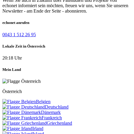
Wenn Sie auch in Zukunft über Fallstudien und Projekte von
echonet informiert sein möchten, freuen wir uns, wenn Sie unseren
Newsletter - am Ende der Seite - abonnieren.
echonet anrufen
0043 1 512 26 95
Lokale Zeit in Österreich
20:18 Uhr
Mein Land
Österreich
Belgien
Deutschland
Dänemark
Frankreich
Griechenland
Irland
Island