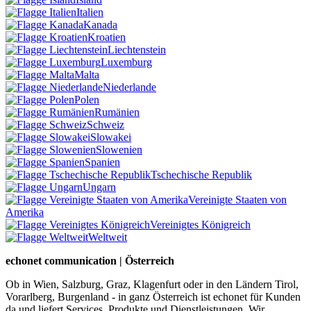
Italien
Kanada
Kroatien
Liechtenstein
Luxemburg
Malta
Niederlande
Polen
Rumänien
Schweiz
Slowakei
Slowenien
Spanien
Tschechische Republik
Ungarn
Vereinigte Staaten von
Amerika
Vereinigtes Königreich
Weltweit
echonet communication | Österreich
Ob in Wien, Salzburg, Graz, Klagenfurt oder in den Ländern Tirol,
Vorarlberg, Burgenland - in ganz Österreich ist echonet für Kunden
da und liefert Services, Produkte und Dienstleistungen. Wir