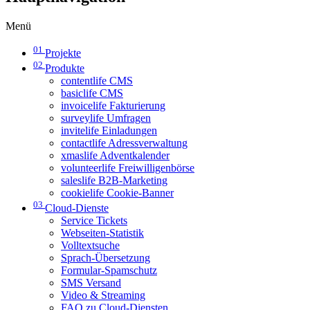
Menü
01
Projekte
02
Produkte
contentlife CMS
basiclife CMS
invoicelife Fakturierung
surveylife Umfragen
invitelife Einladungen
contactlife Adressverwaltung
xmaslife Adventkalender
volunteerlife Freiwilligenbörse
saleslife B2B-Marketing
cookielife Cookie-Banner
03
Cloud-Dienste
Service Tickets
Webseiten-Statistik
Volltextsuche
Sprach-Übersetzung
Formular-Spamschutz
SMS Versand
Video & Streaming
FAQ zu Cloud-Diensten