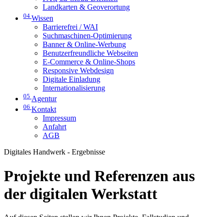
Landkarten & Geoverortung
04
Wissen
Barrierefrei / WAI
Suchmaschinen-Optimierung
Banner & Online-Werbung
Benutzerfreundliche Webseiten
E-Commerce & Online-Shops
Responsive Webdesign
Digitale Einladung
Internationalisierung
05
Agentur
06
Kontakt
Impressum
Anfahrt
AGB
Digitales Handwerk - Ergebnisse
Projekte und Referenzen aus
der digitalen Werkstatt