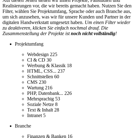
Auf diesen Seiten stellen wir Ihnen Projekte, Fallstudien und
Realisierungen vor, die wir bereits gemacht haben. Nutzen Sie den
Filter, wählen Sie Projektumfang, Sprache oder auch Branche aus,
um sich anzusehen, was wir für unsere Kunden und Partner in der
digitalen Handwerkstatt umgesetzt haben.
Um einen Filter wieder
zu deaktiveren, klicken Sie einfach nochmal drauf. Die
Zusammenstellung der Projekte ist
noch nicht vollständig
!
Projektumfang
Webdesign
225
CI & CD
30
Werbung & Klassik
18
HTML, CSS...
237
Schnittstellen
60
CMS
230
Wartung
216
PHP, Datenbank...
226
Mehrsprachig
53
Soziale Netze
8
Text & Inhalt
28
Intranet
5
Branche
Finanzen & Banken
16