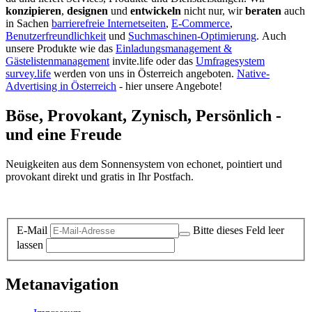
konzipieren
,
designen
und
entwickeln
nicht nur, wir
beraten
auch
in Sachen
barrierefreie Internetseiten
,
E-Commerce
,
Benutzerfreundlichkeit
und
Suchmaschinen-Optimierung
.
Auch
unsere Produkte wie das
Einladungsmanagement &
Gästelistenmanagement
invite.life oder das
Umfragesystem
survey.life
werden von uns in Österreich angeboten.
Native-
Advertising in Österreich
- hier unsere Angebote!
Böse, Provokant, Zynisch, Persönlich -
und eine Freude
Neuigkeiten aus dem Sonnensystem von echonet, pointiert und
provokant direkt und gratis in Ihr Postfach.
Datenschutz-Information zum Newsletter
E-Mail
Bitte dieses Feld leer
lassen
Metanavigation