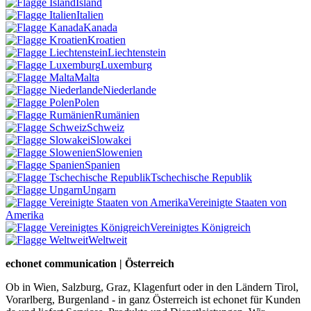
Island
Italien
Kanada
Kroatien
Liechtenstein
Luxemburg
Malta
Niederlande
Polen
Rumänien
Schweiz
Slowakei
Slowenien
Spanien
Tschechische Republik
Ungarn
Vereinigte Staaten von
Amerika
Vereinigtes Königreich
Weltweit
echonet communication | Österreich
Ob in Wien, Salzburg, Graz, Klagenfurt oder in den Ländern Tirol,
Vorarlberg, Burgenland - in ganz Österreich ist echonet für Kunden