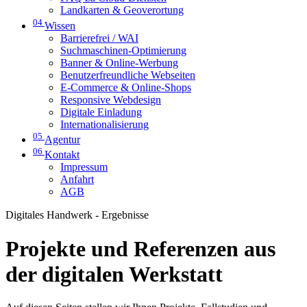
Landkarten & Geoverortung
04
Wissen
Barrierefrei / WAI
Suchmaschinen-Optimierung
Banner & Online-Werbung
Benutzerfreundliche Webseiten
E-Commerce & Online-Shops
Responsive Webdesign
Digitale Einladung
Internationalisierung
05
Agentur
06
Kontakt
Impressum
Anfahrt
AGB
Digitales Handwerk - Ergebnisse
Projekte und Referenzen aus
der digitalen Werkstatt