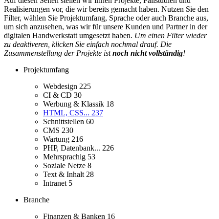
Auf diesen Seiten stellen wir Ihnen Projekte, Fallstudien und
Realisierungen vor, die wir bereits gemacht haben. Nutzen Sie den
Filter, wählen Sie Projektumfang, Sprache oder auch Branche aus,
um sich anzusehen, was wir für unsere Kunden und Partner in der
digitalen Handwerkstatt umgesetzt haben.
Um einen Filter wieder
zu deaktiveren, klicken Sie einfach nochmal drauf. Die
Zusammenstellung der Projekte ist
noch nicht vollständig
!
Projektumfang
Webdesign
225
CI & CD
30
Werbung & Klassik
18
HTML, CSS...
237
Schnittstellen
60
CMS
230
Wartung
216
PHP, Datenbank...
226
Mehrsprachig
53
Soziale Netze
8
Text & Inhalt
28
Intranet
5
Branche
Finanzen & Banken
16