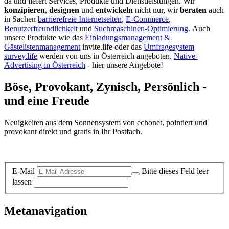
da und liefert Services, Produkte und Dienstleistungen. Wir
konzipieren
,
designen
und
entwickeln
nicht nur, wir
beraten
auch
in Sachen
barrierefreie Internetseiten
,
E-Commerce
,
Benutzerfreundlichkeit
und
Suchmaschinen-Optimierung
.
Auch
unsere Produkte wie das
Einladungsmanagement &
Gästelistenmanagement
invite.life oder das
Umfragesystem
survey.life
werden von uns in Österreich angeboten.
Native-
Advertising in Österreich
- hier unsere Angebote!
Böse, Provokant, Zynisch, Persönlich -
und eine Freude
Neuigkeiten aus dem Sonnensystem von echonet, pointiert und
provokant direkt und gratis in Ihr Postfach.
Datenschutz-Information zum Newsletter
E-Mail
Bitte dieses Feld leer
lassen
Metanavigation