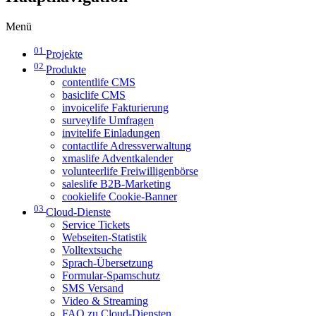
Menü
01
Projekte
02
Produkte
contentlife CMS
basiclife CMS
invoicelife Fakturierung
surveylife Umfragen
invitelife Einladungen
contactlife Adressverwaltung
xmaslife Adventkalender
volunteerlife Freiwilligenbörse
saleslife B2B-Marketing
cookielife Cookie-Banner
03
Cloud-Dienste
Service Tickets
Webseiten-Statistik
Volltextsuche
Sprach-Übersetzung
Formular-Spamschutz
SMS Versand
Video & Streaming
FAQ zu Cloud-Diensten