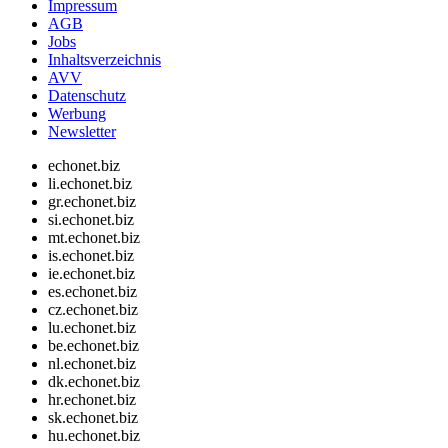
Impressum
AGB
Jobs
Inhaltsverzeichnis
AVV
Datenschutz
Werbung
Newsletter
echonet.biz
li.echonet.biz
gr.echonet.biz
si.echonet.biz
mt.echonet.biz
is.echonet.biz
ie.echonet.biz
es.echonet.biz
cz.echonet.biz
lu.echonet.biz
be.echonet.biz
nl.echonet.biz
dk.echonet.biz
hr.echonet.biz
sk.echonet.biz
hu.echonet.biz