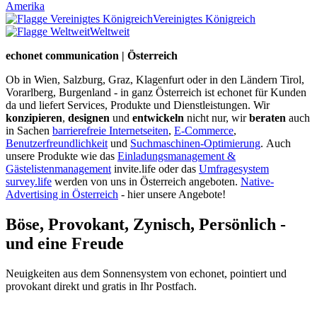
Amerika
Vereinigtes Königreich
Weltweit
echonet communication | Österreich
Ob in Wien, Salzburg, Graz, Klagenfurt oder in den Ländern Tirol,
Vorarlberg, Burgenland - in ganz Österreich ist echonet für Kunden
da und liefert Services, Produkte und Dienstleistungen. Wir
konzipieren
,
designen
und
entwickeln
nicht nur, wir
beraten
auch
in Sachen
barrierefreie Internetseiten
,
E-Commerce
,
Benutzerfreundlichkeit
und
Suchmaschinen-Optimierung
.
Auch
unsere Produkte wie das
Einladungsmanagement &
Gästelistenmanagement
invite.life oder das
Umfragesystem
survey.life
werden von uns in Österreich angeboten.
Native-
Advertising in Österreich
- hier unsere Angebote!
Böse, Provokant, Zynisch, Persönlich -
und eine Freude
Neuigkeiten aus dem Sonnensystem von echonet, pointiert und
provokant direkt und gratis in Ihr Postfach.
Datenschutz-Information zum Newsletter