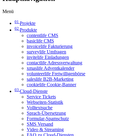
Menü
01
Projekte
02
Produkte
contentlife CMS
basiclife CMS
invoicelife Fakturierung
surveylife Umfragen
invitelife Einladungen
contactlife Adressverwaltung
xmaslife Adventkalender
volunteerlife Freiwilligenbörse
saleslife B2B-Marketing
cookielife Cookie-Banner
03
Cloud-Dienste
Service Tickets
Webseiten-Statistik
Volltextsuche
Sprach-Übersetzung
Formular-Spamschutz
SMS Versand
Video & Streaming
FAQ zu Cloud-Diensten