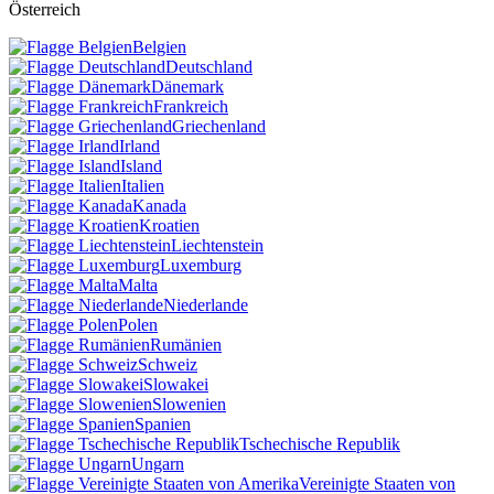
Österreich
Belgien
Deutschland
Dänemark
Frankreich
Griechenland
Irland
Island
Italien
Kanada
Kroatien
Liechtenstein
Luxemburg
Malta
Niederlande
Polen
Rumänien
Schweiz
Slowakei
Slowenien
Spanien
Tschechische Republik
Ungarn
Vereinigte Staaten von