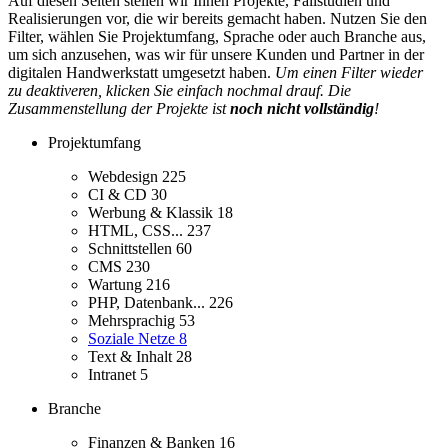
Auf diesen Seiten stellen wir Ihnen Projekte, Fallstudien und
Realisierungen vor, die wir bereits gemacht haben. Nutzen Sie den
Filter, wählen Sie Projektumfang, Sprache oder auch Branche aus,
um sich anzusehen, was wir für unsere Kunden und Partner in der
digitalen Handwerkstatt umgesetzt haben.
Um einen Filter wieder
zu deaktiveren, klicken Sie einfach nochmal drauf. Die
Zusammenstellung der Projekte ist
noch nicht vollständig
!
Projektumfang
Webdesign
225
CI & CD
30
Werbung & Klassik
18
HTML, CSS...
237
Schnittstellen
60
CMS
230
Wartung
216
PHP, Datenbank...
226
Mehrsprachig
53
Soziale Netze
8
Text & Inhalt
28
Intranet
5
Branche
Finanzen & Banken
16