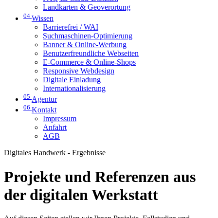
Landkarten & Geoverortung
04
Wissen
Barrierefrei / WAI
Suchmaschinen-Optimierung
Banner & Online-Werbung
Benutzerfreundliche Webseiten
E-Commerce & Online-Shops
Responsive Webdesign
Digitale Einladung
Internationalisierung
05
Agentur
06
Kontakt
Impressum
Anfahrt
AGB
Digitales Handwerk - Ergebnisse
Projekte und Referenzen aus
der digitalen Werkstatt