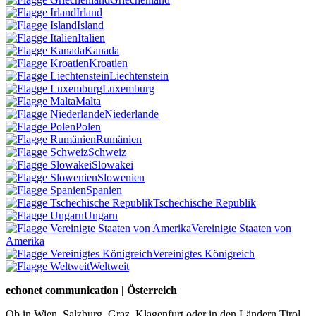
Irland
Island
Italien
Kanada
Kroatien
Liechtenstein
Luxemburg
Malta
Niederlande
Polen
Rumänien
Schweiz
Slowakei
Slowenien
Spanien
Tschechische Republik
Ungarn
Vereinigte Staaten von
Amerika
Vereinigtes Königreich
Weltweit
echonet communication | Österreich
Ob in Wien, Salzburg, Graz, Klagenfurt oder in den Ländern Tirol,