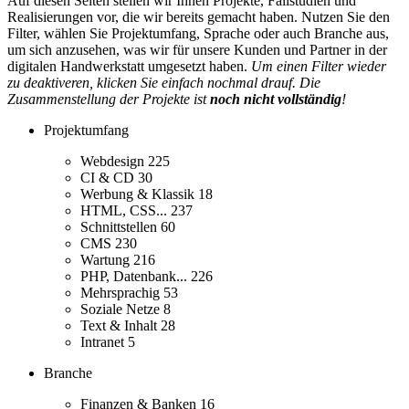
Auf diesen Seiten stellen wir Ihnen Projekte, Fallstudien und
Realisierungen vor, die wir bereits gemacht haben. Nutzen Sie den
Filter, wählen Sie Projektumfang, Sprache oder auch Branche aus,
um sich anzusehen, was wir für unsere Kunden und Partner in der
digitalen Handwerkstatt umgesetzt haben.
Um einen Filter wieder
zu deaktiveren, klicken Sie einfach nochmal drauf. Die
Zusammenstellung der Projekte ist
noch nicht vollständig
!
Projektumfang
Webdesign
225
CI & CD
30
Werbung & Klassik
18
HTML, CSS...
237
Schnittstellen
60
CMS
230
Wartung
216
PHP, Datenbank...
226
Mehrsprachig
53
Soziale Netze
8
Text & Inhalt
28
Intranet
5
Branche
Finanzen & Banken
16