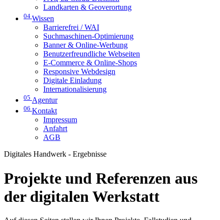
Landkarten & Geoverortung
04
Wissen
Barrierefrei / WAI
Suchmaschinen-Optimierung
Banner & Online-Werbung
Benutzerfreundliche Webseiten
E-Commerce & Online-Shops
Responsive Webdesign
Digitale Einladung
Internationalisierung
05
Agentur
06
Kontakt
Impressum
Anfahrt
AGB
Digitales Handwerk - Ergebnisse
Projekte und Referenzen aus
der digitalen Werkstatt