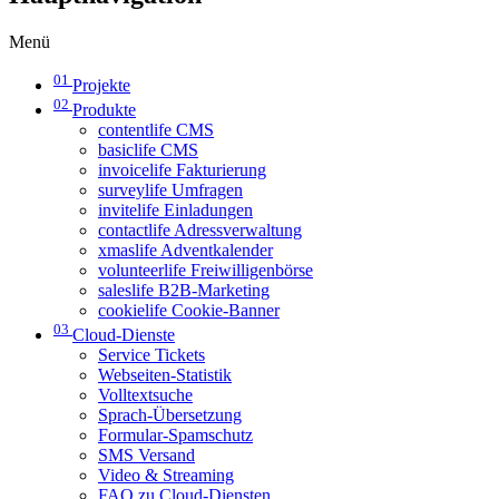
Menü
01
Projekte
02
Produkte
contentlife CMS
basiclife CMS
invoicelife Fakturierung
surveylife Umfragen
invitelife Einladungen
contactlife Adressverwaltung
xmaslife Adventkalender
volunteerlife Freiwilligenbörse
saleslife B2B-Marketing
cookielife Cookie-Banner
03
Cloud-Dienste
Service Tickets
Webseiten-Statistik
Volltextsuche
Sprach-Übersetzung
Formular-Spamschutz
SMS Versand
Video & Streaming
FAQ zu Cloud-Diensten