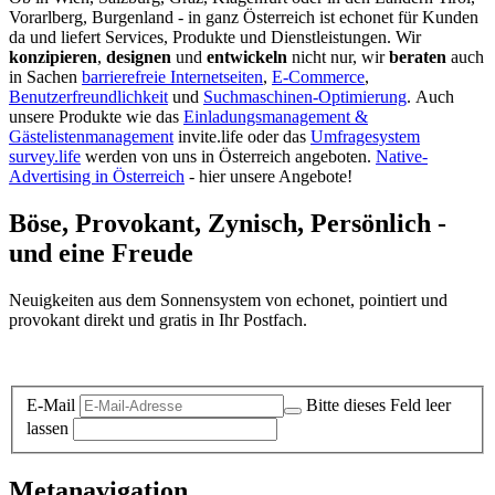
Vorarlberg, Burgenland - in ganz Österreich ist echonet für Kunden
da und liefert Services, Produkte und Dienstleistungen. Wir
konzipieren
,
designen
und
entwickeln
nicht nur, wir
beraten
auch
in Sachen
barrierefreie Internetseiten
,
E-Commerce
,
Benutzerfreundlichkeit
und
Suchmaschinen-Optimierung
.
Auch
unsere Produkte wie das
Einladungsmanagement &
Gästelistenmanagement
invite.life oder das
Umfragesystem
survey.life
werden von uns in Österreich angeboten.
Native-
Advertising in Österreich
- hier unsere Angebote!
Böse, Provokant, Zynisch, Persönlich -
und eine Freude
Neuigkeiten aus dem Sonnensystem von echonet, pointiert und
provokant direkt und gratis in Ihr Postfach.
Datenschutz-Information zum Newsletter
E-Mail
Bitte dieses Feld leer
lassen
Metanavigation