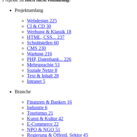
Projektumfang
Webdesign
225
CI & CD
30
Werbung & Klassik
18
HTML, CSS...
237
Schnittstellen
60
CMS
230
Wartung
216
PHP, Datenbank...
226
Mehrsprachig
53
Soziale Netze
8
Text & Inhalt
28
Intranet
5
Branche
Finanzen & Banken
16
Industrie
6
Tourismus
21
Kunst & Kultur
42
E-Commerce
22
NPO & NGO
51
Regierung & Öffentl. Sektor
45