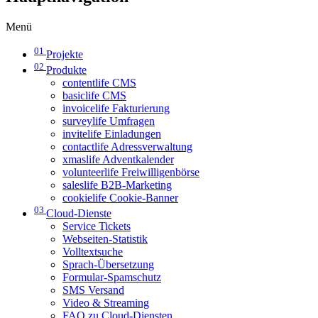
Menü
01
Projekte
02
Produkte
contentlife CMS
basiclife CMS
invoicelife Fakturierung
surveylife Umfragen
invitelife Einladungen
contactlife Adressverwaltung
xmaslife Adventkalender
volunteerlife Freiwilligenbörse
saleslife B2B-Marketing
cookielife Cookie-Banner
03
Cloud-Dienste
Service Tickets
Webseiten-Statistik
Volltextsuche
Sprach-Übersetzung
Formular-Spamschutz
SMS Versand
Video & Streaming
FAQ zu Cloud-Diensten