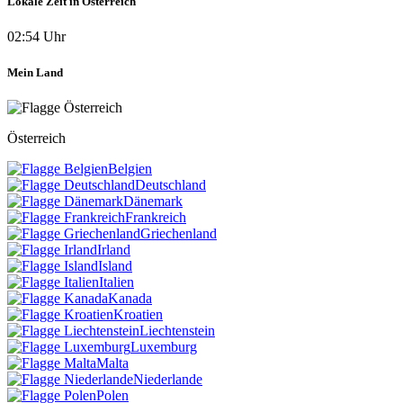
Lokale Zeit in Österreich
02:54 Uhr
Mein Land
Österreich
Belgien
Deutschland
Dänemark
Frankreich
Griechenland
Irland
Island
Italien
Kanada
Kroatien
Liechtenstein
Luxemburg
Malta
Niederlande
Polen