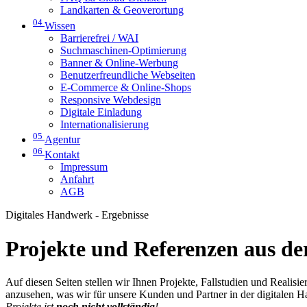
Landkarten & Geoverortung
04
Wissen
Barrierefrei / WAI
Suchmaschinen-Optimierung
Banner & Online-Werbung
Benutzerfreundliche Webseiten
E-Commerce & Online-Shops
Responsive Webdesign
Digitale Einladung
Internationalisierung
05
Agentur
06
Kontakt
Impressum
Anfahrt
AGB
Digitales Handwerk - Ergebnisse
Projekte und Referenzen aus der
Auf diesen Seiten stellen wir Ihnen Projekte, Fallstudien und Realis
anzusehen, was wir für unsere Kunden und Partner in der digitalen 
Projekte ist
noch nicht vollständig
!