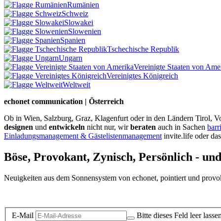
Rumänien
Schweiz
Slowakei
Slowenien
Spanien
Tschechische Republik
Ungarn
Vereinigte Staaten von Ame
Vereinigtes Königreich
Weltweit
echonet communication | Österreich
Ob in Wien, Salzburg, Graz, Klagenfurt oder in den Ländern Tirol, Vo
designen
und
entwickeln
nicht nur, wir
beraten
auch in Sachen
barr
Einladungsmanagement & Gästelistenmanagement
invite.life oder da
Böse, Provokant, Zynisch, Persönlich - un
Neuigkeiten aus dem Sonnensystem von echonet, pointiert und provokan
Datenschutz-Information zum Newsletter
E-Mail
Bitte dieses Feld leer lasse