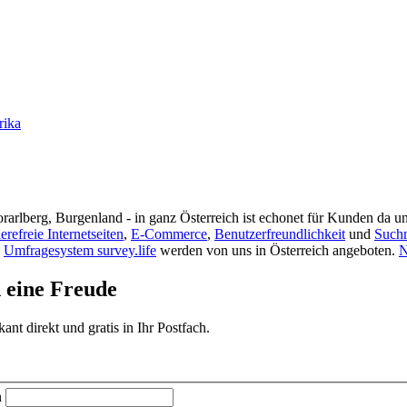
rika
rarlberg, Burgenland - in ganz Österreich ist echonet für Kunden da un
ierefreie Internetseiten
,
E-Commerce
,
Benutzerfreundlichkeit
und
Such
s
Umfragesystem survey.life
werden von uns in Österreich angeboten.
N
d eine Freude
t direkt und gratis in Ihr Postfach.
n