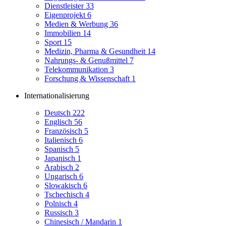
Dienstleister
33
Eigenprojekt
6
Medien & Werbung
36
Immobilien
14
Sport
15
Medizin, Pharma & Gesundheit
14
Nahrungs- & Genußmittel
7
Telekommunikation
3
Forschung & Wissenschaft
1
Internationalisierung
Deutsch
222
Englisch
56
Französisch
5
Italienisch
6
Spanisch
5
Japanisch
1
Arabisch
2
Ungarisch
6
Slowakisch
6
Tschechisch
4
Polnisch
4
Russisch
3
Chinesisch / Mandarin
1