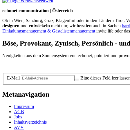
Weltweit
echonet communication | Österreich
Ob in Wien, Salzburg, Graz, Klagenfurt oder in den Ländern Tirol, Vo
designen
und
entwickeln
nicht nur, wir
beraten
auch in Sachen
barr
Einladungsmanagement & Gästelistenmanagement
invite.life oder da
Böse, Provokant, Zynisch, Persönlich - un
Neuigkeiten aus dem Sonnensystem von echonet, pointiert und provokan
Datenschutz-Information zum Newsletter
E-Mail
Bitte dieses Feld leer lasse
Metanavigation
Impressum
AGB
Jobs
Inhaltsverzeichnis
AVV