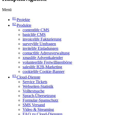
Menü
01
Projekte
02
Produkte
contentlife CMS
basiclife CMS
invoicelife Fakturierung
surveylife Umfragen
invitelife Einladungen
contactlife Adressverwaltung
xmaslife Adventkalender
volunteerlife Freiwilligenbörse
saleslife B2B-Marketing
cookielife Cookie-Banner
03
Cloud-Dienste
Service Tickets
Webseiten-Statistik
Volltextsuche
Sprach-Übersetzung
Formular-Spamschutz
SMS Versand
Video & Streaming
FAQ zu Cloud-Diensten