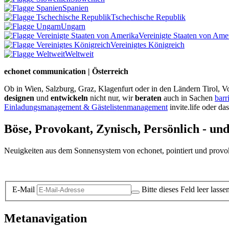
Spanien
Tschechische Republik
Ungarn
Vereinigte Staaten von Ame
Vereinigtes Königreich
Weltweit
echonet communication | Österreich
Ob in Wien, Salzburg, Graz, Klagenfurt oder in den Ländern Tirol, Vo
designen
und
entwickeln
nicht nur, wir
beraten
auch in Sachen
barr
Einladungsmanagement & Gästelistenmanagement
invite.life oder da
Böse, Provokant, Zynisch, Persönlich - un
Neuigkeiten aus dem Sonnensystem von echonet, pointiert und provokan
Datenschutz-Information zum Newsletter
E-Mail
Bitte dieses Feld leer lasse
Metanavigation