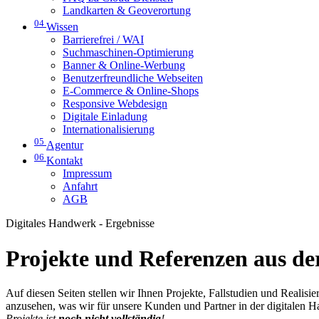
Landkarten & Geoverortung
04
Wissen
Barrierefrei / WAI
Suchmaschinen-Optimierung
Banner & Online-Werbung
Benutzerfreundliche Webseiten
E-Commerce & Online-Shops
Responsive Webdesign
Digitale Einladung
Internationalisierung
05
Agentur
06
Kontakt
Impressum
Anfahrt
AGB
Digitales Handwerk - Ergebnisse
Projekte und Referenzen aus der
Auf diesen Seiten stellen wir Ihnen Projekte, Fallstudien und Realis
anzusehen, was wir für unsere Kunden und Partner in der digitalen 
Projekte ist
noch nicht vollständig
!