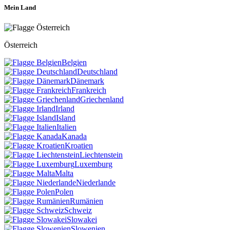
Mein Land
Österreich
Belgien
Deutschland
Dänemark
Frankreich
Griechenland
Irland
Island
Italien
Kanada
Kroatien
Liechtenstein
Luxemburg
Malta
Niederlande
Polen
Rumänien
Schweiz
Slowakei
Slowenien