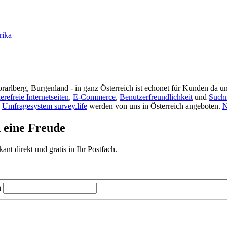
rika
rarlberg, Burgenland - in ganz Österreich ist echonet für Kunden da un
ierefreie Internetseiten
,
E-Commerce
,
Benutzerfreundlichkeit
und
Such
s
Umfragesystem survey.life
werden von uns in Österreich angeboten.
N
d eine Freude
t direkt und gratis in Ihr Postfach.
n