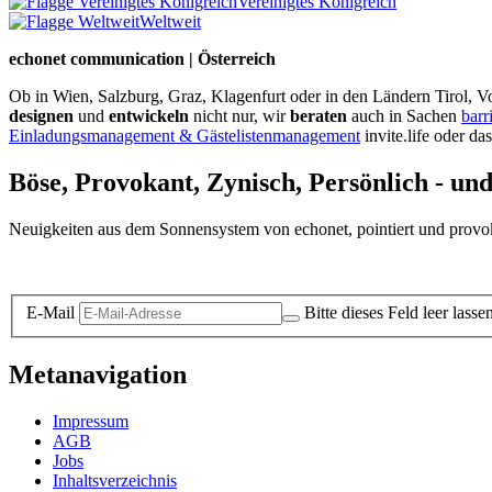
Vereinigtes Königreich
Weltweit
echonet communication | Österreich
Ob in Wien, Salzburg, Graz, Klagenfurt oder in den Ländern Tirol, Vo
designen
und
entwickeln
nicht nur, wir
beraten
auch in Sachen
barr
Einladungsmanagement & Gästelistenmanagement
invite.life oder da
Böse, Provokant, Zynisch, Persönlich - un
Neuigkeiten aus dem Sonnensystem von echonet, pointiert und provokan
Datenschutz-Information zum Newsletter
E-Mail
Bitte dieses Feld leer lasse
Metanavigation
Impressum
AGB
Jobs
Inhaltsverzeichnis