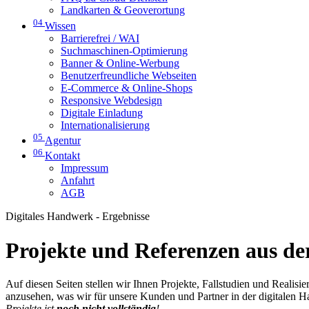
Landkarten & Geoverortung
04
Wissen
Barrierefrei / WAI
Suchmaschinen-Optimierung
Banner & Online-Werbung
Benutzerfreundliche Webseiten
E-Commerce & Online-Shops
Responsive Webdesign
Digitale Einladung
Internationalisierung
05
Agentur
06
Kontakt
Impressum
Anfahrt
AGB
Digitales Handwerk - Ergebnisse
Projekte und Referenzen aus der
Auf diesen Seiten stellen wir Ihnen Projekte, Fallstudien und Realis
anzusehen, was wir für unsere Kunden und Partner in der digitalen 
Projekte ist
noch nicht vollständig
!