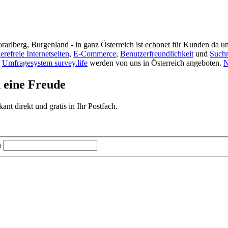
rarlberg, Burgenland - in ganz Österreich ist echonet für Kunden da un
ierefreie Internetseiten
,
E-Commerce
,
Benutzerfreundlichkeit
und
Such
s
Umfragesystem survey.life
werden von uns in Österreich angeboten.
N
d eine Freude
t direkt und gratis in Ihr Postfach.
n