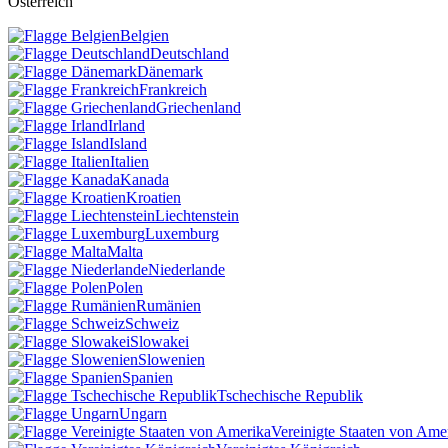
Österreich
Belgien
Deutschland
Dänemark
Frankreich
Griechenland
Irland
Island
Italien
Kanada
Kroatien
Liechtenstein
Luxemburg
Malta
Niederlande
Polen
Rumänien
Schweiz
Slowakei
Slowenien
Spanien
Tschechische Republik
Ungarn
Vereinigte Staaten von Ame