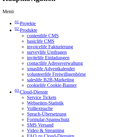
Menü
01
Projekte
02
Produkte
contentlife CMS
basiclife CMS
invoicelife Fakturierung
surveylife Umfragen
invitelife Einladungen
contactlife Adressverwaltung
xmaslife Adventkalender
volunteerlife Freiwilligenbörse
saleslife B2B-Marketing
cookielife Cookie-Banner
03
Cloud-Dienste
Service Tickets
Webseiten-Statistik
Volltextsuche
Sprach-Übersetzung
Formular-Spamschutz
SMS Versand
Video & Streaming
FAQ zu Cloud-Diensten