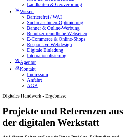
Landkarten & Geoverortung
04
Wissen
Barrierefrei / WAI
Suchmaschinen-Optimierung
Banner & Online-Werbung
Benutzerfreundliche Webseiten
E-Commerce & Online-Shops
Responsive Webdesign
Digitale Einladung
Internationalisierung
05
Agentur
06
Kontakt
Impressum
Anfahrt
AGB
Digitales Handwerk - Ergebnisse
Projekte und Referenzen aus
der digitalen Werkstatt