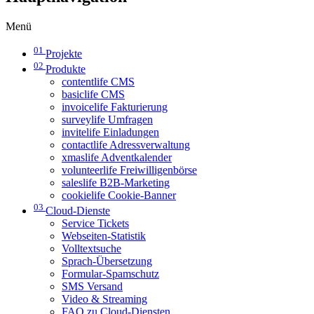
Menü
01
Projekte
02
Produkte
contentlife CMS
basiclife CMS
invoicelife Fakturierung
surveylife Umfragen
invitelife Einladungen
contactlife Adressverwaltung
xmaslife Adventkalender
volunteerlife Freiwilligenbörse
saleslife B2B-Marketing
cookielife Cookie-Banner
03
Cloud-Dienste
Service Tickets
Webseiten-Statistik
Volltextsuche
Sprach-Übersetzung
Formular-Spamschutz
SMS Versand
Video & Streaming
FAQ zu Cloud-Diensten