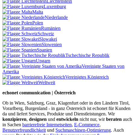
Liechtenstein
Luxemburg
Malta
Niederlande
Polen
Rumänien
Schweiz
Slowakei
Slowenien
Spanien
Tschechische Republik
Ungarn
Vereinigte Staaten von
Amerika
Vereinigtes Königreich
Weltweit
echonet communication | Österreich
Ob in Wien, Salzburg, Graz, Klagenfurt oder in den Ländern Tirol,
Vorarlberg, Burgenland - in ganz Österreich ist echonet für Kunden
da und liefert Services, Produkte und Dienstleistungen. Wir
konzipieren
,
designen
und
entwickeln
nicht nur, wir
beraten
auch
in Sachen
barrierefreie Internetseiten
,
E-Commerce
,
Benutzerfreundlichkeit
und
Suchmaschinen-Optimierung
.
Auch