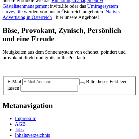
unsere Produkte wie das
Einladungsmanagement &
Gästelistenmanagement
invite.life oder das
Umfragesystem
survey.life
werden von uns in Österreich angeboten.
Native-
Advertising in Österreich
- hier unsere Angebote!
Böse, Provokant, Zynisch, Persönlich -
und eine Freude
Neuigkeiten aus dem Sonnensystem von echonet, pointiert und
provokant direkt und gratis in Ihr Postfach.
Datenschutz-Information zum Newsletter
E-Mail
Bitte dieses Feld leer
lassen
Metanavigation
Impressum
AGB
Jobs
Inhaltsverzeichnis