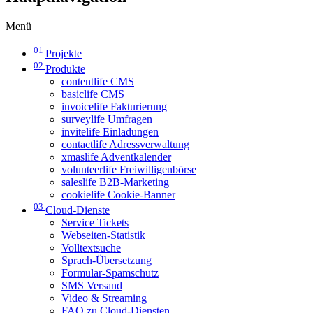
Menü
01
Projekte
02
Produkte
contentlife CMS
basiclife CMS
invoicelife Fakturierung
surveylife Umfragen
invitelife Einladungen
contactlife Adressverwaltung
xmaslife Adventkalender
volunteerlife Freiwilligenbörse
saleslife B2B-Marketing
cookielife Cookie-Banner
03
Cloud-Dienste
Service Tickets
Webseiten-Statistik
Volltextsuche
Sprach-Übersetzung
Formular-Spamschutz
SMS Versand
Video & Streaming
FAQ zu Cloud-Diensten