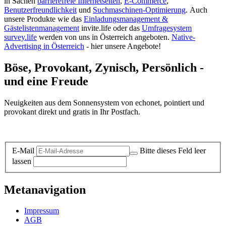
in Sachen
barrierefreie Internetseiten
,
E-Commerce
,
Benutzerfreundlichkeit
und
Suchmaschinen-Optimierung
.
Auch
unsere Produkte wie das
Einladungsmanagement &
Gästelistenmanagement
invite.life oder das
Umfragesystem
survey.life
werden von uns in Österreich angeboten.
Native-
Advertising in Österreich
- hier unsere Angebote!
Böse, Provokant, Zynisch, Persönlich -
und eine Freude
Neuigkeiten aus dem Sonnensystem von echonet, pointiert und
provokant direkt und gratis in Ihr Postfach.
Datenschutz-Information zum Newsletter
E-Mail
Bitte dieses Feld leer
lassen
Metanavigation
Impressum
AGB