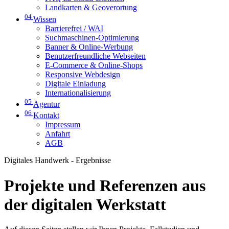
Landkarten & Geoverortung
04
Wissen
Barrierefrei / WAI
Suchmaschinen-Optimierung
Banner & Online-Werbung
Benutzerfreundliche Webseiten
E-Commerce & Online-Shops
Responsive Webdesign
Digitale Einladung
Internationalisierung
05
Agentur
06
Kontakt
Impressum
Anfahrt
AGB
Digitales Handwerk - Ergebnisse
Projekte und Referenzen aus
der digitalen Werkstatt