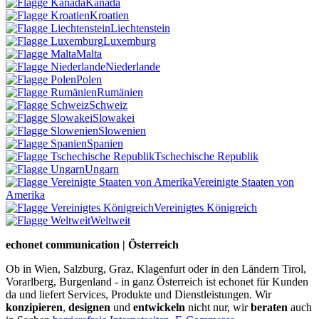
Kanada
Kroatien
Liechtenstein
Luxemburg
Malta
Niederlande
Polen
Rumänien
Schweiz
Slowakei
Slowenien
Spanien
Tschechische Republik
Ungarn
Vereinigte Staaten von
Amerika
Vereinigtes Königreich
Weltweit
echonet communication | Österreich
Ob in Wien, Salzburg, Graz, Klagenfurt oder in den Ländern Tirol,
Vorarlberg, Burgenland - in ganz Österreich ist echonet für Kunden
da und liefert Services, Produkte und Dienstleistungen. Wir
konzipieren
,
designen
und
entwickeln
nicht nur, wir
beraten
auch