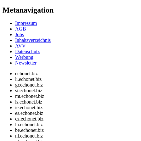
Metanavigation
Impressum
AGB
Jobs
Inhaltsverzeichnis
AVV
Datenschutz
Werbung
Newsletter
echonet.biz
li.echonet.biz
gr.echonet.biz
si.echonet.biz
mt.echonet.biz
is.echonet.biz
ie.echonet.biz
es.echonet.biz
cz.echonet.biz
lu.echonet.biz
be.echonet.biz
nl.echonet.biz