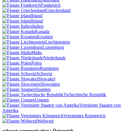
Frankreich
Griechenland
Irland
Island
Italien
Kanada
Kroatien
Liechtenstein
Luxemburg
Malta
Niederlande
Polen
Rumänien
Schweiz
Slowakei
Slowenien
Spanien
Tschechische Republik
Ungarn
Vereinigte Staaten von
Amerika
Vereinigtes Königreich
Weltweit
echonet communication | Österreich