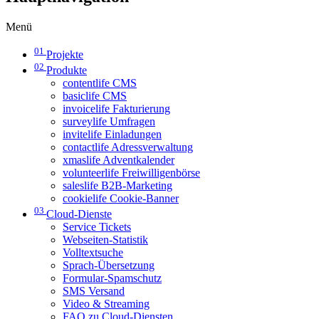
Menü
01
Projekte
02
Produkte
contentlife CMS
basiclife CMS
invoicelife Fakturierung
surveylife Umfragen
invitelife Einladungen
contactlife Adressverwaltung
xmaslife Adventkalender
volunteerlife Freiwilligenbörse
saleslife B2B-Marketing
cookielife Cookie-Banner
03
Cloud-Dienste
Service Tickets
Webseiten-Statistik
Volltextsuche
Sprach-Übersetzung
Formular-Spamschutz
SMS Versand
Video & Streaming
FAQ zu Cloud-Diensten