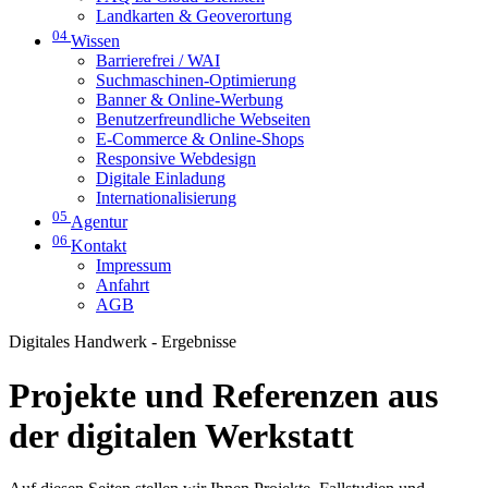
Landkarten & Geoverortung
04
Wissen
Barrierefrei / WAI
Suchmaschinen-Optimierung
Banner & Online-Werbung
Benutzerfreundliche Webseiten
E-Commerce & Online-Shops
Responsive Webdesign
Digitale Einladung
Internationalisierung
05
Agentur
06
Kontakt
Impressum
Anfahrt
AGB
Digitales Handwerk - Ergebnisse
Projekte und Referenzen aus
der digitalen Werkstatt