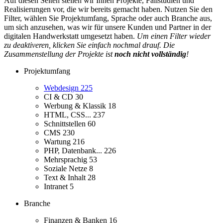
Auf diesen Seiten stellen wir Ihnen Projekte, Fallstudien und
Realisierungen vor, die wir bereits gemacht haben. Nutzen Sie den
Filter, wählen Sie Projektumfang, Sprache oder auch Branche aus,
um sich anzusehen, was wir für unsere Kunden und Partner in der
digitalen Handwerkstatt umgesetzt haben.
Um einen Filter wieder
zu deaktiveren, klicken Sie einfach nochmal drauf. Die
Zusammenstellung der Projekte ist
noch nicht vollständig
!
Projektumfang
Webdesign
225
CI & CD
30
Werbung & Klassik
18
HTML, CSS...
237
Schnittstellen
60
CMS
230
Wartung
216
PHP, Datenbank...
226
Mehrsprachig
53
Soziale Netze
8
Text & Inhalt
28
Intranet
5
Branche
Finanzen & Banken
16