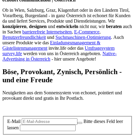
Ob in Wien, Salzburg, Graz, Klagenfurt oder in den Ländern Tirol,
Vorarlberg, Burgenland - in ganz Österreich ist echonet für Kunden
da und liefert Services, Produkte und Dienstleistungen. Wir
konzipieren
,
designen
und
entwickeln
nicht nur, wir
beraten
auch
in Sachen
barrierefreie Internetseiten
,
E-Commerce
,
Benutzerfreundlichkeit
und
Suchmaschinen-Optimierung
.
Auch
unsere Produkte wie das
Einladungsmanagement &
Gästelistenmanagement
invite.life oder das
Umfragesystem
survey.life
werden von uns in Österreich angeboten.
Native-
Advertising in Österreich
- hier unsere Angebote!
Böse, Provokant, Zynisch, Persönlich -
und eine Freude
Neuigkeiten aus dem Sonnensystem von echonet, pointiert und
provokant direkt und gratis in Ihr Postfach.
Datenschutz-Information zum Newsletter
E-Mail
Bitte dieses Feld leer
lassen