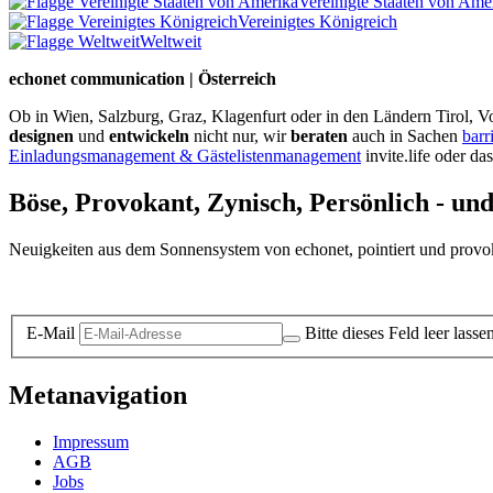
Vereinigte Staaten von Ame
Vereinigtes Königreich
Weltweit
echonet communication | Österreich
Ob in Wien, Salzburg, Graz, Klagenfurt oder in den Ländern Tirol, Vo
designen
und
entwickeln
nicht nur, wir
beraten
auch in Sachen
barr
Einladungsmanagement & Gästelistenmanagement
invite.life oder da
Böse, Provokant, Zynisch, Persönlich - un
Neuigkeiten aus dem Sonnensystem von echonet, pointiert und provokan
Datenschutz-Information zum Newsletter
E-Mail
Bitte dieses Feld leer lasse
Metanavigation
Impressum
AGB
Jobs