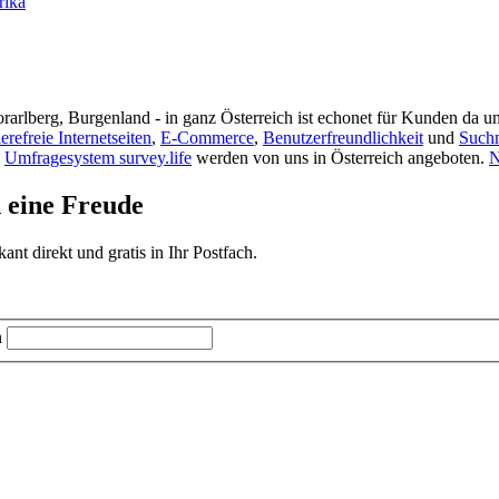
rika
rarlberg, Burgenland - in ganz Österreich ist echonet für Kunden da un
ierefreie Internetseiten
,
E-Commerce
,
Benutzerfreundlichkeit
und
Such
s
Umfragesystem survey.life
werden von uns in Österreich angeboten.
N
d eine Freude
t direkt und gratis in Ihr Postfach.
n