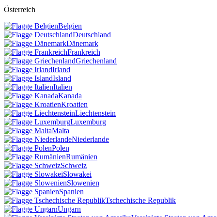
Österreich
Belgien
Deutschland
Dänemark
Frankreich
Griechenland
Irland
Island
Italien
Kanada
Kroatien
Liechtenstein
Luxemburg
Malta
Niederlande
Polen
Rumänien
Schweiz
Slowakei
Slowenien
Spanien
Tschechische Republik
Ungarn