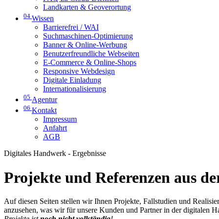
Landkarten & Geoverortung
04
Wissen
Barrierefrei / WAI
Suchmaschinen-Optimierung
Banner & Online-Werbung
Benutzerfreundliche Webseiten
E-Commerce & Online-Shops
Responsive Webdesign
Digitale Einladung
Internationalisierung
05
Agentur
06
Kontakt
Impressum
Anfahrt
AGB
Digitales Handwerk - Ergebnisse
Projekte und Referenzen aus der
Auf diesen Seiten stellen wir Ihnen Projekte, Fallstudien und Realis
anzusehen, was wir für unsere Kunden und Partner in der digitalen 
Projekte ist
noch nicht vollständig
!