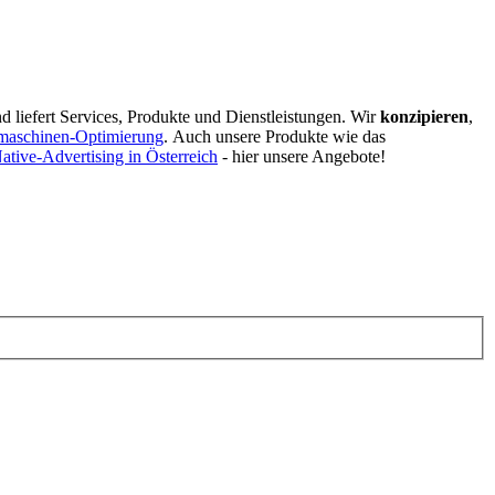
d liefert Services, Produkte und Dienstleistungen. Wir
konzipieren
,
maschinen-Optimierung
.
Auch unsere Produkte wie das
ative-Advertising in Österreich
- hier unsere Angebote!