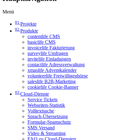
Menü
01
Projekte
02
Produkte
contentlife CMS
basiclife CMS
invoicelife Fakturierung
surveylife Umfragen
invitelife Einladungen
contactlife Adressverwaltung
xmaslife Adventkalender
volunteerlife Freiwilligenbörse
saleslife B2B-Marketing
cookielife Cookie-Banner
03
Cloud-Dienste
Service Tickets
Webseiten-Statistik
Volltextsuche
Sprach-Übersetzung
Formular-Spamschutz
SMS Versand
Video & Streaming
FAQ zu Cloud-Diensten