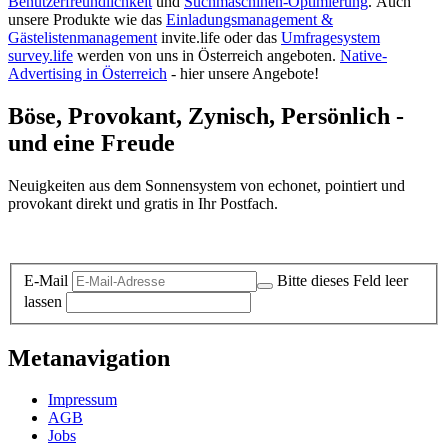
Benutzerfreundlichkeit
und
Suchmaschinen-Optimierung
.
Auch
unsere Produkte wie das
Einladungsmanagement &
Gästelistenmanagement
invite.life oder das
Umfragesystem
survey.life
werden von uns in Österreich angeboten.
Native-
Advertising in Österreich
- hier unsere Angebote!
Böse, Provokant, Zynisch, Persönlich -
und eine Freude
Neuigkeiten aus dem Sonnensystem von echonet, pointiert und
provokant direkt und gratis in Ihr Postfach.
Datenschutz-Information zum Newsletter
E-Mail
Bitte dieses Feld leer
lassen
Metanavigation
Impressum
AGB
Jobs