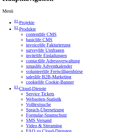
Menü
01
Projekte
02
Produkte
contentlife CMS
basiclife CMS
invoicelife Fakturierung
surveylife Umfragen
invitelife Einladungen
contactlife Adressverwaltung
xmaslife Adventkalender
volunteerlife Freiwilligenbörse
saleslife B2B-Marketing
cookielife Cookie-Banner
03
Cloud-Dienste
Service Tickets
Webseiten-Statistik
Volltextsuche
Sprach-Übersetzung
Formular-Spamschutz
SMS Versand
Video & Streaming
FAQ zu Cloud-Diensten