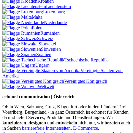
Kroatien
Liechtenstein
Luxemburg
Malta
Niederlande
Polen
Rumänien
Schweiz
Slowakei
Slowenien
Spanien
Tschechische Republik
Ungarn
Vereinigte Staaten von
Amerika
Vereinigtes Königreich
Weltweit
echonet communication | Österreich
Ob in Wien, Salzburg, Graz, Klagenfurt oder in den Ländern Tirol,
Vorarlberg, Burgenland - in ganz Österreich ist echonet für Kunden
da und liefert Services, Produkte und Dienstleistungen. Wir
konzipieren
,
designen
und
entwickeln
nicht nur, wir
beraten
auch
in Sachen
barrierefreie Internetseiten
,
E-Commerce
,