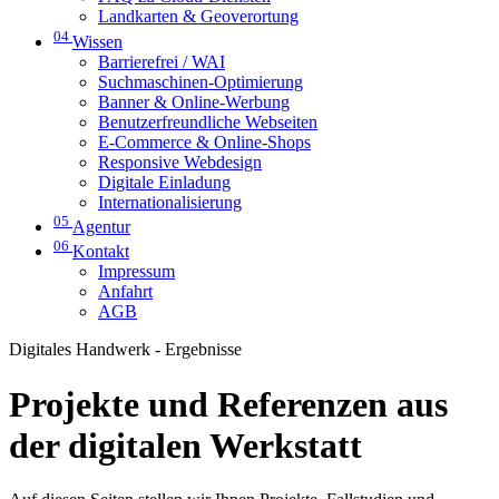
Landkarten & Geoverortung
04
Wissen
Barrierefrei / WAI
Suchmaschinen-Optimierung
Banner & Online-Werbung
Benutzerfreundliche Webseiten
E-Commerce & Online-Shops
Responsive Webdesign
Digitale Einladung
Internationalisierung
05
Agentur
06
Kontakt
Impressum
Anfahrt
AGB
Digitales Handwerk - Ergebnisse
Projekte und Referenzen aus
der digitalen Werkstatt