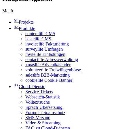
Menü
01
Projekte
02
Produkte
contentlife CMS
basiclife CMS
invoicelife Fakturierung
surveylife Umfragen
invitelife Einladungen
contactlife Adressverwaltung
xmaslife Adventkalender
volunteerlife Freiwilligenbörse
saleslife B2B-Marketing
cookielife Cookie-Banner
03
Cloud-Dienste
Service Tickets
Webseiten-Statistik
Volltextsuche
Sprach-Übersetzung
Formular-Spamschutz
SMS Versand
Video & Streaming
FAQ zu Cloud-Diensten