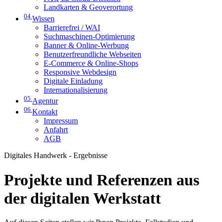
Landkarten & Geoverortung
04
Wissen
Barrierefrei / WAI
Suchmaschinen-Optimierung
Banner & Online-Werbung
Benutzerfreundliche Webseiten
E-Commerce & Online-Shops
Responsive Webdesign
Digitale Einladung
Internationalisierung
05
Agentur
06
Kontakt
Impressum
Anfahrt
AGB
Digitales Handwerk - Ergebnisse
Projekte und Referenzen aus
der digitalen Werkstatt