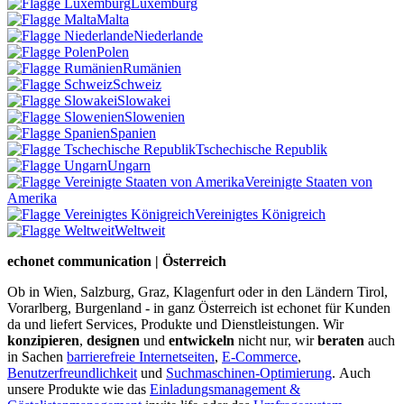
Luxemburg
Malta
Niederlande
Polen
Rumänien
Schweiz
Slowakei
Slowenien
Spanien
Tschechische Republik
Ungarn
Vereinigte Staaten von
Amerika
Vereinigtes Königreich
Weltweit
echonet communication | Österreich
Ob in Wien, Salzburg, Graz, Klagenfurt oder in den Ländern Tirol,
Vorarlberg, Burgenland - in ganz Österreich ist echonet für Kunden
da und liefert Services, Produkte und Dienstleistungen. Wir
konzipieren
,
designen
und
entwickeln
nicht nur, wir
beraten
auch
in Sachen
barrierefreie Internetseiten
,
E-Commerce
,
Benutzerfreundlichkeit
und
Suchmaschinen-Optimierung
.
Auch
unsere Produkte wie das
Einladungsmanagement &