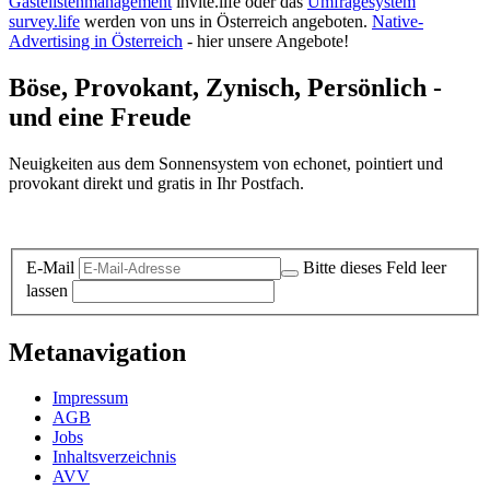
Gästelistenmanagement
invite.life oder das
Umfragesystem
survey.life
werden von uns in Österreich angeboten.
Native-
Advertising in Österreich
- hier unsere Angebote!
Böse, Provokant, Zynisch, Persönlich -
und eine Freude
Neuigkeiten aus dem Sonnensystem von echonet, pointiert und
provokant direkt und gratis in Ihr Postfach.
Datenschutz-Information zum Newsletter
E-Mail
Bitte dieses Feld leer
lassen
Metanavigation
Impressum
AGB
Jobs
Inhaltsverzeichnis
AVV