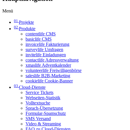
Menü
01
Projekte
02
Produkte
contentlife CMS
basiclife CMS
invoicelife Fakturierung
surveylife Umfragen
invitelife Einladungen
contactlife Adressverwaltung
xmaslife Adventkalender
volunteerlife Freiwilligenbörse
saleslife B2B-Marketing
cookielife Cookie-Banner
03
Cloud-Dienste
Service Tickets
Webseiten-Statistik
Volltextsuche
Sprach-Übersetzung
Formular-Spamschutz
SMS Versand
Video & Streaming
FAQ zu Cloud-Diensten