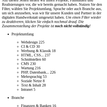
Auf diesen Seiten stellen wir Ihnen Projekte, Fallstudien und
Realisierungen vor, die wir bereits gemacht haben. Nutzen Sie den
Filter, wählen Sie Projektumfang, Sprache oder auch Branche aus,
um sich anzusehen, was wir für unsere Kunden und Partner in der
digitalen Handwerkstatt umgesetzt haben.
Um einen Filter wieder
zu deaktiveren, klicken Sie einfach nochmal drauf. Die
Zusammenstellung der Projekte ist
noch nicht vollständig
!
Projektumfang
Webdesign
225
CI & CD
30
Werbung & Klassik
18
HTML, CSS...
237
Schnittstellen
60
CMS
230
Wartung
216
PHP, Datenbank...
226
Mehrsprachig
53
Soziale Netze
8
Text & Inhalt
28
Intranet
5
Branche
Finanzen & Banken
16