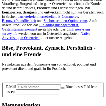
Vorarlberg, Burgenland - in ganz Österreich ist echonet für Kunden
da und liefert Services, Produkte und Dienstleistungen. Wir
konzipieren
,
designen
und
entwickeln
nicht nur, wir
beraten
auch
in Sachen
barrierefreie Internetseiten
,
E-Commerce
,
Benutzerfreundlichkeit
und
Suchmaschinen-Optimierung
.
Auch
unsere Produkte wie das
Einladungsmanagement &
Gästelistenmanagement
invite.life oder das
Umfragesystem
survey.life
werden von uns in Österreich angeboten.
Native-
Advertising in Österreich
- hier unsere Angebote!
Böse, Provokant, Zynisch, Persönlich -
und eine Freude
Neuigkeiten aus dem Sonnensystem von echonet, pointiert und
provokant direkt und gratis in Ihr Postfach.
Datenschutz-Information zum Newsletter
E-Mail
Bitte dieses Feld leer
lassen
Metanavigation