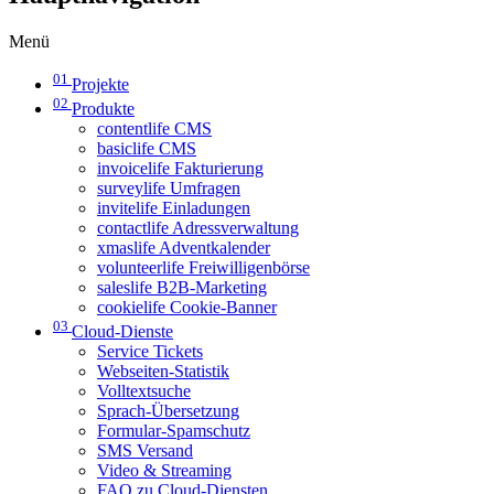
Menü
01
Projekte
02
Produkte
contentlife CMS
basiclife CMS
invoicelife Fakturierung
surveylife Umfragen
invitelife Einladungen
contactlife Adressverwaltung
xmaslife Adventkalender
volunteerlife Freiwilligenbörse
saleslife B2B-Marketing
cookielife Cookie-Banner
03
Cloud-Dienste
Service Tickets
Webseiten-Statistik
Volltextsuche
Sprach-Übersetzung
Formular-Spamschutz
SMS Versand
Video & Streaming
FAQ zu Cloud-Diensten