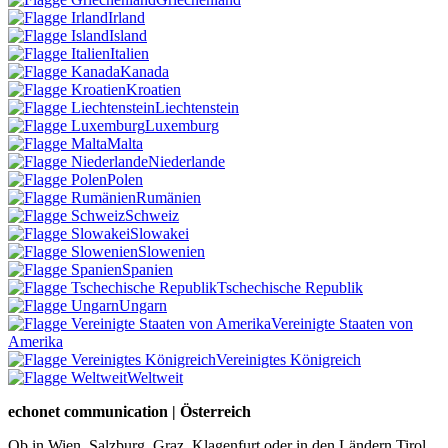
Irland
Island
Italien
Kanada
Kroatien
Liechtenstein
Luxemburg
Malta
Niederlande
Polen
Rumänien
Schweiz
Slowakei
Slowenien
Spanien
Tschechische Republik
Ungarn
Vereinigte Staaten von
Amerika
Vereinigtes Königreich
Weltweit
echonet communication | Österreich
Ob in Wien, Salzburg, Graz, Klagenfurt oder in den Ländern Tirol,