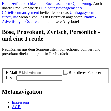
Benutzerfreundlichkeit
und
Suchmaschinen-Optimierung
.
Auch
unsere Produkte wie das
Einladungsmanagement &
Gästelistenmanagement
invite.life oder das
Umfragesystem
survey.life
werden von uns in Österreich angeboten.
Native-
Advertising in Österreich
- hier unsere Angebote!
Böse, Provokant, Zynisch, Persönlich -
und eine Freude
Neuigkeiten aus dem Sonnensystem von echonet, pointiert und
provokant direkt und gratis in Ihr Postfach.
Datenschutz-Information zum Newsletter
E-Mail
Bitte dieses Feld leer
lassen
Metanavigation
Impressum
AGB