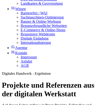
Landkarten & Geoverortung
04
Wissen
Barrierefrei / WAI
Suchmaschinen-Optimierung
Banner & Online-Werbung
Benutzerfreundliche Webseiten
E-Commerce & Online-Shops
Responsive Webdesign
Digitale Einladung
Internationalisierung
05
Agentur
06
Kontakt
Impressum
Anfahrt
AGB
Digitales Handwerk - Ergebnisse
Projekte und Referenzen aus
der digitalen Werkstatt