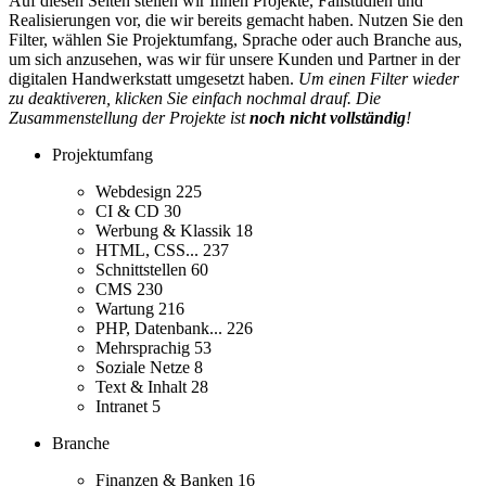
Auf diesen Seiten stellen wir Ihnen Projekte, Fallstudien und
Realisierungen vor, die wir bereits gemacht haben. Nutzen Sie den
Filter, wählen Sie Projektumfang, Sprache oder auch Branche aus,
um sich anzusehen, was wir für unsere Kunden und Partner in der
digitalen Handwerkstatt umgesetzt haben.
Um einen Filter wieder
zu deaktiveren, klicken Sie einfach nochmal drauf. Die
Zusammenstellung der Projekte ist
noch nicht vollständig
!
Projektumfang
Webdesign
225
CI & CD
30
Werbung & Klassik
18
HTML, CSS...
237
Schnittstellen
60
CMS
230
Wartung
216
PHP, Datenbank...
226
Mehrsprachig
53
Soziale Netze
8
Text & Inhalt
28
Intranet
5
Branche
Finanzen & Banken
16