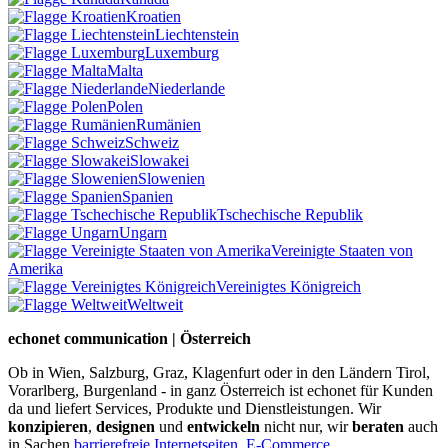
Kroatien
Liechtenstein
Luxemburg
Malta
Niederlande
Polen
Rumänien
Schweiz
Slowakei
Slowenien
Spanien
Tschechische Republik
Ungarn
Vereinigte Staaten von
Amerika
Vereinigtes Königreich
Weltweit
echonet communication | Österreich
Ob in Wien, Salzburg, Graz, Klagenfurt oder in den Ländern Tirol,
Vorarlberg, Burgenland - in ganz Österreich ist echonet für Kunden
da und liefert Services, Produkte und Dienstleistungen. Wir
konzipieren
,
designen
und
entwickeln
nicht nur, wir
beraten
auch
in Sachen
barrierefreie Internetseiten
,
E-Commerce
,