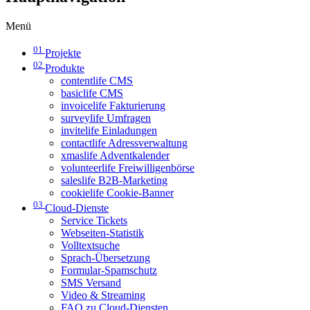
Menü
01
Projekte
02
Produkte
contentlife CMS
basiclife CMS
invoicelife Fakturierung
surveylife Umfragen
invitelife Einladungen
contactlife Adressverwaltung
xmaslife Adventkalender
volunteerlife Freiwilligenbörse
saleslife B2B-Marketing
cookielife Cookie-Banner
03
Cloud-Dienste
Service Tickets
Webseiten-Statistik
Volltextsuche
Sprach-Übersetzung
Formular-Spamschutz
SMS Versand
Video & Streaming
FAQ zu Cloud-Diensten