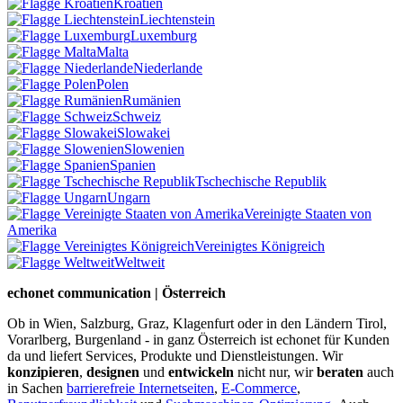
Kroatien
Liechtenstein
Luxemburg
Malta
Niederlande
Polen
Rumänien
Schweiz
Slowakei
Slowenien
Spanien
Tschechische Republik
Ungarn
Vereinigte Staaten von
Amerika
Vereinigtes Königreich
Weltweit
echonet communication | Österreich
Ob in Wien, Salzburg, Graz, Klagenfurt oder in den Ländern Tirol,
Vorarlberg, Burgenland - in ganz Österreich ist echonet für Kunden
da und liefert Services, Produkte und Dienstleistungen. Wir
konzipieren
,
designen
und
entwickeln
nicht nur, wir
beraten
auch
in Sachen
barrierefreie Internetseiten
,
E-Commerce
,