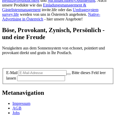
Benutzerfreundlichkeit
und
Suchmaschinen-Optimierung
.
Auch
unsere Produkte wie das
Einladungsmanagement &
Gästelistenmanagement
invite.life oder das
Umfragesystem
survey.life
werden von uns in Österreich angeboten.
Native-
Advertising in Österreich
- hier unsere Angebote!
Böse, Provokant, Zynisch, Persönlich -
und eine Freude
Neuigkeiten aus dem Sonnensystem von echonet, pointiert und
provokant direkt und gratis in Ihr Postfach.
Datenschutz-Information zum Newsletter
E-Mail
Bitte dieses Feld leer
lassen
Metanavigation
Impressum
AGB
Jobs