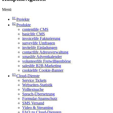
Menü
01
Projekte
02
Produkte
contentlife CMS
basiclife CMS
invoicelife Fakturierung
surveylife Umfragen
invitelife Einladungen
contactlife Adressverwaltung
xmaslife Adventkalender
volunteerlife Freiwilligenbörse
saleslife B2B-Marketing
cookielife Cookie-Banner
03
Cloud-Dienste
Service Tickets
Webseiten-Statistik
Volltextsuche
Sprach-Übersetzung
Formular-Spamschutz
SMS Versand
Video & Streaming
FAQ zu Cloud-Diensten