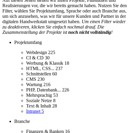
Auf diesen Seiten stellen wir Ihnen Projekte, Fallstudien und
Realisierungen vor, die wir bereits gemacht haben. Nutzen Sie den
Filter, wählen Sie Projektumfang, Sprache oder auch Branche aus,
um sich anzusehen, was wir für unsere Kunden und Partner in der
digitalen Handwerkstatt umgesetzt haben.
Um einen Filter wieder
zu deaktiveren, klicken Sie einfach nochmal drauf. Die
Zusammenstellung der Projekte ist
noch nicht vollständig
!
Projektumfang
Webdesign
225
CI & CD
30
Werbung & Klassik
18
HTML, CSS...
237
Schnittstellen
60
CMS
230
Wartung
216
PHP, Datenbank...
226
Mehrsprachig
53
Soziale Netze
8
Text & Inhalt
28
Intranet
5
Branche
Finanzen & Banken
16