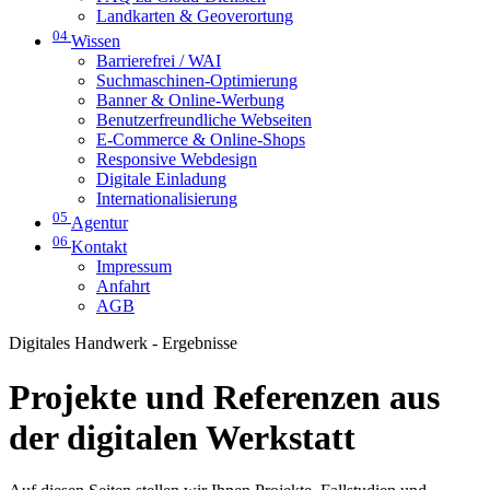
Landkarten & Geoverortung
04
Wissen
Barrierefrei / WAI
Suchmaschinen-Optimierung
Banner & Online-Werbung
Benutzerfreundliche Webseiten
E-Commerce & Online-Shops
Responsive Webdesign
Digitale Einladung
Internationalisierung
05
Agentur
06
Kontakt
Impressum
Anfahrt
AGB
Digitales Handwerk - Ergebnisse
Projekte und Referenzen aus
der digitalen Werkstatt