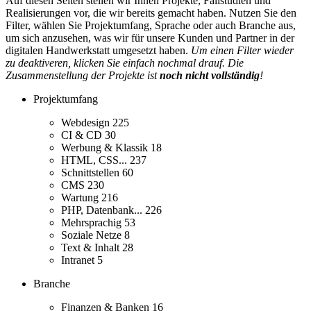
Auf diesen Seiten stellen wir Ihnen Projekte, Fallstudien und
Realisierungen vor, die wir bereits gemacht haben. Nutzen Sie den
Filter, wählen Sie Projektumfang, Sprache oder auch Branche aus,
um sich anzusehen, was wir für unsere Kunden und Partner in der
digitalen Handwerkstatt umgesetzt haben.
Um einen Filter wieder
zu deaktiveren, klicken Sie einfach nochmal drauf. Die
Zusammenstellung der Projekte ist
noch nicht vollständig
!
Projektumfang
Webdesign
225
CI & CD
30
Werbung & Klassik
18
HTML, CSS...
237
Schnittstellen
60
CMS
230
Wartung
216
PHP, Datenbank...
226
Mehrsprachig
53
Soziale Netze
8
Text & Inhalt
28
Intranet
5
Branche
Finanzen & Banken
16