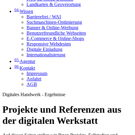
Landkarten & Geoverortung
04
Wissen
Barrierefrei / WAI
Suchmaschinen-Optimierung
Banner & Online-Werbung
Benutzerfreundliche Webseiten
E-Commerce & Online-Shops
Responsive Webdesign
Digitale Einladung
Internationalisierung
05
Agentur
06
Kontakt
Impressum
Anfahrt
AGB
Digitales Handwerk - Ergebnisse
Projekte und Referenzen aus
der digitalen Werkstatt