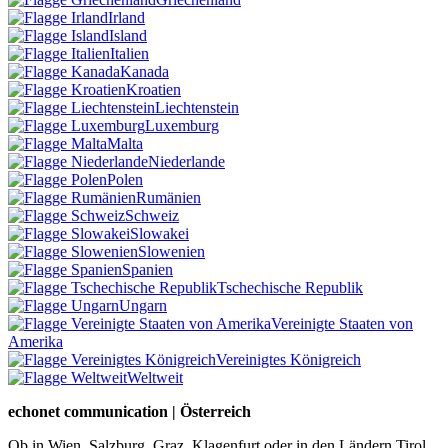
Irland
Island
Italien
Kanada
Kroatien
Liechtenstein
Luxemburg
Malta
Niederlande
Polen
Rumänien
Schweiz
Slowakei
Slowenien
Spanien
Tschechische Republik
Ungarn
Vereinigte Staaten von
Amerika
Vereinigtes Königreich
Weltweit
echonet communication | Österreich
Ob in Wien, Salzburg, Graz, Klagenfurt oder in den Ländern Tirol,