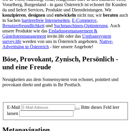
Vorarlberg, Burgenland - in ganz Österreich ist echonet für Kunden
da und liefert Services, Produkte und Dienstleistungen. Wir
konzipieren
,
designen
und
entwickeln
nicht nur, wir
beraten
auch
in Sachen
barrierefreie Internetseiten
,
E-Commerce
,
Benutzerfreundlichkeit
und
Suchmaschinen-Optimierung
.
Auch
unsere Produkte wie das
Einladungsmanagement &
Gästelistenmanagement
invite.life oder das
Umfragesystem
survey.life
werden von uns in Österreich angeboten.
Native-
Advertising in Österreich
- hier unsere Angebote!
Böse, Provokant, Zynisch, Persönlich -
und eine Freude
Neuigkeiten aus dem Sonnensystem von echonet, pointiert und
provokant direkt und gratis in Ihr Postfach.
Datenschutz-Information zum Newsletter
E-Mail
Bitte dieses Feld leer
lassen
Metanavigation