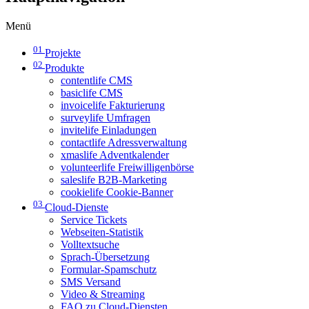
Menü
01
Projekte
02
Produkte
contentlife CMS
basiclife CMS
invoicelife Fakturierung
surveylife Umfragen
invitelife Einladungen
contactlife Adressverwaltung
xmaslife Adventkalender
volunteerlife Freiwilligenbörse
saleslife B2B-Marketing
cookielife Cookie-Banner
03
Cloud-Dienste
Service Tickets
Webseiten-Statistik
Volltextsuche
Sprach-Übersetzung
Formular-Spamschutz
SMS Versand
Video & Streaming
FAQ zu Cloud-Diensten