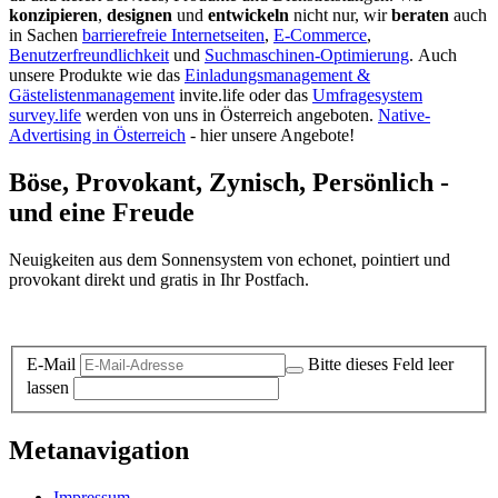
konzipieren
,
designen
und
entwickeln
nicht nur, wir
beraten
auch
in Sachen
barrierefreie Internetseiten
,
E-Commerce
,
Benutzerfreundlichkeit
und
Suchmaschinen-Optimierung
.
Auch
unsere Produkte wie das
Einladungsmanagement &
Gästelistenmanagement
invite.life oder das
Umfragesystem
survey.life
werden von uns in Österreich angeboten.
Native-
Advertising in Österreich
- hier unsere Angebote!
Böse, Provokant, Zynisch, Persönlich -
und eine Freude
Neuigkeiten aus dem Sonnensystem von echonet, pointiert und
provokant direkt und gratis in Ihr Postfach.
Datenschutz-Information zum Newsletter
E-Mail
Bitte dieses Feld leer
lassen
Metanavigation
Impressum