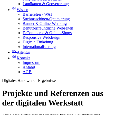
Landkarten & Geoverortung
04
Wissen
Barrierefrei / WAI
Suchmaschinen-Optimierung
Banner & Online-Werbung
Benutzerfreundliche Webseiten
E-Commerce & Online-Shops
Responsive Webdesign
Digitale Einladung
Internationalisierung
05
Agentur
06
Kontakt
Impressum
Anfahrt
AGB
Digitales Handwerk - Ergebnisse
Projekte und Referenzen aus
der digitalen Werkstatt