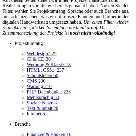
Auf diesen Seiten stellen wir Ihnen Projekte, Fallstudien und
Realisierungen vor, die wir bereits gemacht haben. Nutzen Sie den
Filter, wählen Sie Projektumfang, Sprache oder auch Branche aus,
um sich anzusehen, was wir für unsere Kunden und Partner in der
digitalen Handwerkstatt umgesetzt haben.
Um einen Filter wieder
zu deaktiveren, klicken Sie einfach nochmal drauf. Die
Zusammenstellung der Projekte ist
noch nicht vollständig
!
Projektumfang
Webdesign
225
CI & CD
30
Werbung & Klassik
18
HTML, CSS...
237
Schnittstellen
60
CMS
230
Wartung
216
PHP, Datenbank...
226
Mehrsprachig
53
Soziale Netze
8
Text & Inhalt
28
Intranet
5
Branche
Finanzen & Banken
16