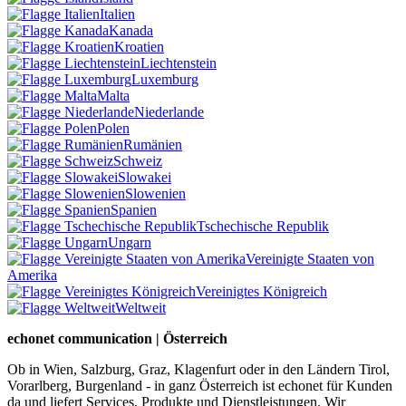
Italien
Kanada
Kroatien
Liechtenstein
Luxemburg
Malta
Niederlande
Polen
Rumänien
Schweiz
Slowakei
Slowenien
Spanien
Tschechische Republik
Ungarn
Vereinigte Staaten von
Amerika
Vereinigtes Königreich
Weltweit
echonet communication | Österreich
Ob in Wien, Salzburg, Graz, Klagenfurt oder in den Ländern Tirol,
Vorarlberg, Burgenland - in ganz Österreich ist echonet für Kunden
da und liefert Services, Produkte und Dienstleistungen. Wir