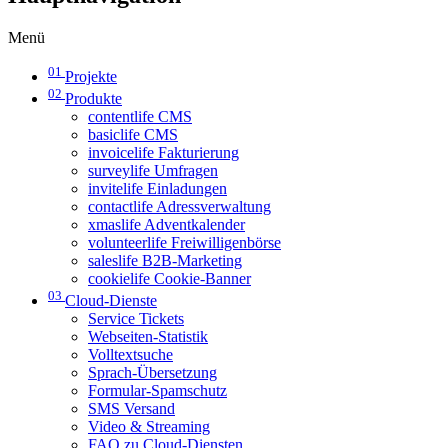
Menü
01
Projekte
02
Produkte
contentlife CMS
basiclife CMS
invoicelife Fakturierung
surveylife Umfragen
invitelife Einladungen
contactlife Adressverwaltung
xmaslife Adventkalender
volunteerlife Freiwilligenbörse
saleslife B2B-Marketing
cookielife Cookie-Banner
03
Cloud-Dienste
Service Tickets
Webseiten-Statistik
Volltextsuche
Sprach-Übersetzung
Formular-Spamschutz
SMS Versand
Video & Streaming
FAQ zu Cloud-Diensten