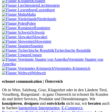
Kroatien
Liechtenstein
Luxemburg
Malta
Niederlande
Polen
Rumänien
Schweiz
Slowakei
Slowenien
Spanien
Tschechische Republik
Ungarn
Vereinigte Staaten von
Amerika
Vereinigtes Königreich
Weltweit
echonet communication | Österreich
Ob in Wien, Salzburg, Graz, Klagenfurt oder in den Ländern Tirol,
Vorarlberg, Burgenland - in ganz Österreich ist echonet für Kunden
da und liefert Services, Produkte und Dienstleistungen. Wir
konzipieren
,
designen
und
entwickeln
nicht nur, wir
beraten
auch
in Sachen
barrierefreie Internetseiten
,
E-Commerce
,