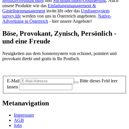
Benutzerfreundlichkeit
und
Suchmaschinen-Optimierung
.
Auch
unsere Produkte wie das
Einladungsmanagement &
Gästelistenmanagement
invite.life oder das
Umfragesystem
survey.life
werden von uns in Österreich angeboten.
Native-
Advertising in Österreich
- hier unsere Angebote!
Böse, Provokant, Zynisch, Persönlich -
und eine Freude
Neuigkeiten aus dem Sonnensystem von echonet, pointiert und
provokant direkt und gratis in Ihr Postfach.
Datenschutz-Information zum Newsletter
E-Mail
Bitte dieses Feld leer
lassen
Metanavigation
Impressum
AGB
Jobs