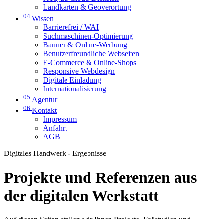
Landkarten & Geoverortung
04
Wissen
Barrierefrei / WAI
Suchmaschinen-Optimierung
Banner & Online-Werbung
Benutzerfreundliche Webseiten
E-Commerce & Online-Shops
Responsive Webdesign
Digitale Einladung
Internationalisierung
05
Agentur
06
Kontakt
Impressum
Anfahrt
AGB
Digitales Handwerk - Ergebnisse
Projekte und Referenzen aus
der digitalen Werkstatt