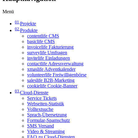
Menü
01
Projekte
02
Produkte
contentlife CMS
basiclife CMS
invoicelife Fakturierung
surveylife Umfragen
invitelife Einladungen
contactlife Adressverwaltung
xmaslife Adventkalender
volunteerlife Freiwilligenbörse
saleslife B2B-Marketing
cookielife Cookie-Banner
03
Cloud-Dienste
Service Tickets
Webseiten-Statistik
Volltextsuche
Sprach-Übersetzung
Formular-Spamschutz
SMS Versand
Video & Streaming
FAQ zu Cloud-Diensten