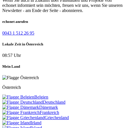
Wenn Sie auch in Zukunft über Fallstudien und Projekte von
echonet informiert sein möchten, freuen wir uns, wenn Sie unseren
Newsletter - am Ende der Seite - abonnieren.
echonet anrufen
0043 1 512 26 95
Lokale Zeit in Österreich
08:57 Uhr
Mein Land
Österreich
Belgien
Deutschland
Dänemark
Frankreich
Griechenland
Irland
Island