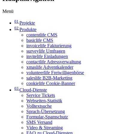
Menü
01
Projekte
02
Produkte
contentlife CMS
basiclife CMS
invoicelife Fakturierung
surveylife Umfragen
invitelife Einladungen
contactlife Adressverwaltung
xmaslife Adventkalender
volunteerlife Freiwilligenbörse
saleslife B2B-Marketing
cookielife Cookie-Banner
03
Cloud-Dienste
Service Tickets
Webseiten-Statistik
Volltextsuche
Sprach-Übersetzung
Formular-Spamschutz
SMS Versand
Video & Streaming
FAQ zu Cloud-Diensten