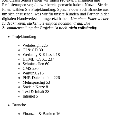
Auf diesen Seiten stellen wir Ihnen Projekte, Fallstudien und
Realisierungen vor, die wir bereits gemacht haben. Nutzen Sie den
Filter, wählen Sie Projektumfang, Sprache oder auch Branche aus,
um sich anzusehen, was wir für unsere Kunden und Partner in der
digitalen Handwerkstatt umgesetzt haben.
Um einen Filter wieder
zu deaktiveren, klicken Sie einfach nochmal drauf. Die
Zusammenstellung der Projekte ist
noch nicht vollständig
!
Projektumfang
Webdesign
225
CI & CD
30
Werbung & Klassik
18
HTML, CSS...
237
Schnittstellen
60
CMS
230
Wartung
216
PHP, Datenbank...
226
Mehrsprachig
53
Soziale Netze
8
Text & Inhalt
28
Intranet
5
Branche
Finanzen & Banken
16