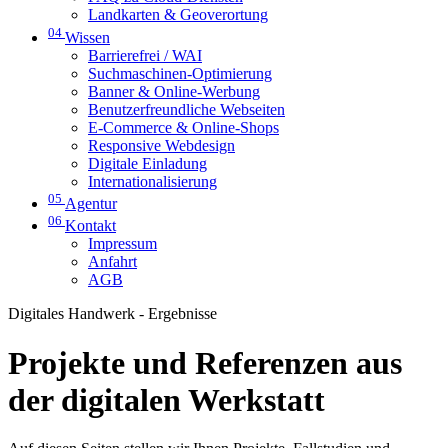
Landkarten & Geoverortung
04
Wissen
Barrierefrei / WAI
Suchmaschinen-Optimierung
Banner & Online-Werbung
Benutzerfreundliche Webseiten
E-Commerce & Online-Shops
Responsive Webdesign
Digitale Einladung
Internationalisierung
05
Agentur
06
Kontakt
Impressum
Anfahrt
AGB
Digitales Handwerk - Ergebnisse
Projekte und Referenzen aus
der digitalen Werkstatt