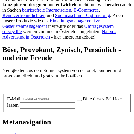
konzipieren
,
designen
und
entwickeln
nicht nur, wir
beraten
auch
in Sachen
barrierefreie Internetseiten
,
E-Commerce
,
Benutzerfreundlichkeit
und
Suchmaschinen-Optimierung
.
Auch
unsere Produkte wie das
Einladungsmanagement &
Gästelistenmanagement
invite.life oder das
Umfragesystem
survey.life
werden von uns in Österreich angeboten.
Native-
Advertising in Österreich
- hier unsere Angebote!
Böse, Provokant, Zynisch, Persönlich -
und eine Freude
Neuigkeiten aus dem Sonnensystem von echonet, pointiert und
provokant direkt und gratis in Ihr Postfach.
Datenschutz-Information zum Newsletter
E-Mail
Bitte dieses Feld leer
lassen
Metanavigation