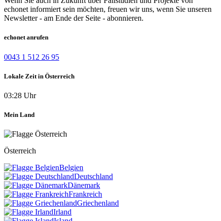
Wenn Sie auch in Zukunft über Fallstudien und Projekte von
echonet informiert sein möchten, freuen wir uns, wenn Sie unseren
Newsletter - am Ende der Seite - abonnieren.
echonet anrufen
0043 1 512 26 95
Lokale Zeit in Österreich
03:28 Uhr
Mein Land
Österreich
Belgien
Deutschland
Dänemark
Frankreich
Griechenland
Irland
Island