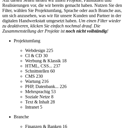
Auf diesen Seiten stellen wir Ihnen Projekte, Fallstudien und
Realisierungen vor, die wir bereits gemacht haben. Nutzen Sie den
Filter, wählen Sie Projektumfang, Sprache oder auch Branche aus,
um sich anzusehen, was wir für unsere Kunden und Partner in der
digitalen Handwerkstatt umgesetzt haben.
Um einen Filter wieder
zu deaktiveren, klicken Sie einfach nochmal drauf. Die
Zusammenstellung der Projekte ist
noch nicht vollständig
!
Projektumfang
Webdesign
225
CI & CD
30
Werbung & Klassik
18
HTML, CSS...
237
Schnittstellen
60
CMS
230
Wartung
216
PHP, Datenbank...
226
Mehrsprachig
53
Soziale Netze
8
Text & Inhalt
28
Intranet
5
Branche
Finanzen & Banken
16