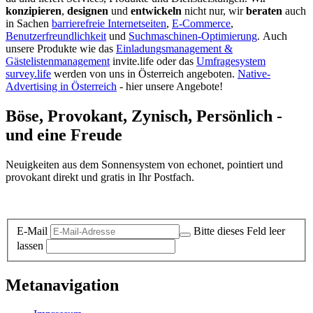
konzipieren
,
designen
und
entwickeln
nicht nur, wir
beraten
auch
in Sachen
barrierefreie Internetseiten
,
E-Commerce
,
Benutzerfreundlichkeit
und
Suchmaschinen-Optimierung
.
Auch
unsere Produkte wie das
Einladungsmanagement &
Gästelistenmanagement
invite.life oder das
Umfragesystem
survey.life
werden von uns in Österreich angeboten.
Native-
Advertising in Österreich
- hier unsere Angebote!
Böse, Provokant, Zynisch, Persönlich -
und eine Freude
Neuigkeiten aus dem Sonnensystem von echonet, pointiert und
provokant direkt und gratis in Ihr Postfach.
Datenschutz-Information zum Newsletter
E-Mail
Bitte dieses Feld leer
lassen
Metanavigation