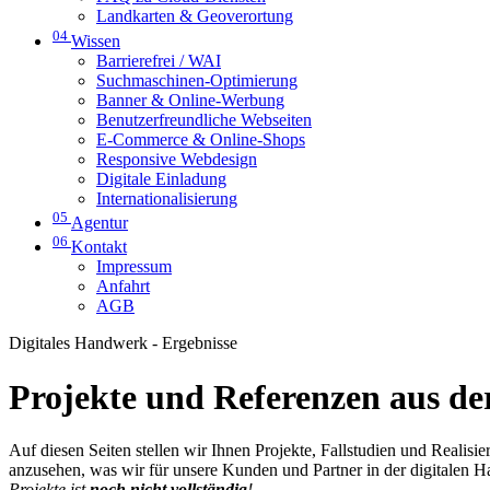
Landkarten & Geoverortung
04
Wissen
Barrierefrei / WAI
Suchmaschinen-Optimierung
Banner & Online-Werbung
Benutzerfreundliche Webseiten
E-Commerce & Online-Shops
Responsive Webdesign
Digitale Einladung
Internationalisierung
05
Agentur
06
Kontakt
Impressum
Anfahrt
AGB
Digitales Handwerk - Ergebnisse
Projekte und Referenzen aus der
Auf diesen Seiten stellen wir Ihnen Projekte, Fallstudien und Realis
anzusehen, was wir für unsere Kunden und Partner in der digitalen 
Projekte ist
noch nicht vollständig
!