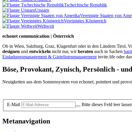
Tschechische Republik
Ungarn
Vereinigte Staaten von Ame
Vereinigtes Königreich
Weltweit
echonet communication | Österreich
Ob in Wien, Salzburg, Graz, Klagenfurt oder in den Ländern Tirol, Vo
designen
und
entwickeln
nicht nur, wir
beraten
auch in Sachen
barr
Einladungsmanagement & Gästelistenmanagement
invite.life oder da
Böse, Provokant, Zynisch, Persönlich - un
Neuigkeiten aus dem Sonnensystem von echonet, pointiert und provokan
Datenschutz-Information zum Newsletter
E-Mail
Bitte dieses Feld leer lasse
Metanavigation