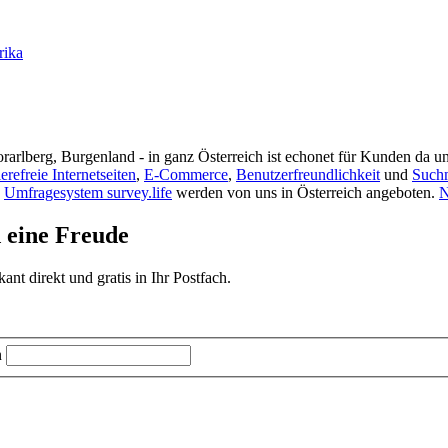
rika
rarlberg, Burgenland - in ganz Österreich ist echonet für Kunden da un
ierefreie Internetseiten
,
E-Commerce
,
Benutzerfreundlichkeit
und
Such
s
Umfragesystem survey.life
werden von uns in Österreich angeboten.
N
d eine Freude
t direkt und gratis in Ihr Postfach.
n