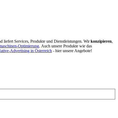
d liefert Services, Produkte und Dienstleistungen. Wir
konzipieren
,
maschinen-Optimierung
.
Auch unsere Produkte wie das
ative-Advertising in Österreich
- hier unsere Angebote!