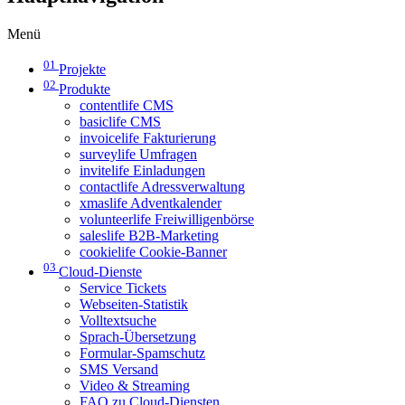
Menü
01
Projekte
02
Produkte
contentlife CMS
basiclife CMS
invoicelife Fakturierung
surveylife Umfragen
invitelife Einladungen
contactlife Adressverwaltung
xmaslife Adventkalender
volunteerlife Freiwilligenbörse
saleslife B2B-Marketing
cookielife Cookie-Banner
03
Cloud-Dienste
Service Tickets
Webseiten-Statistik
Volltextsuche
Sprach-Übersetzung
Formular-Spamschutz
SMS Versand
Video & Streaming
FAQ zu Cloud-Diensten