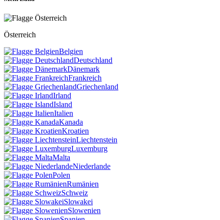
Österreich
Belgien
Deutschland
Dänemark
Frankreich
Griechenland
Irland
Island
Italien
Kanada
Kroatien
Liechtenstein
Luxemburg
Malta
Niederlande
Polen
Rumänien
Schweiz
Slowakei
Slowenien
Spanien