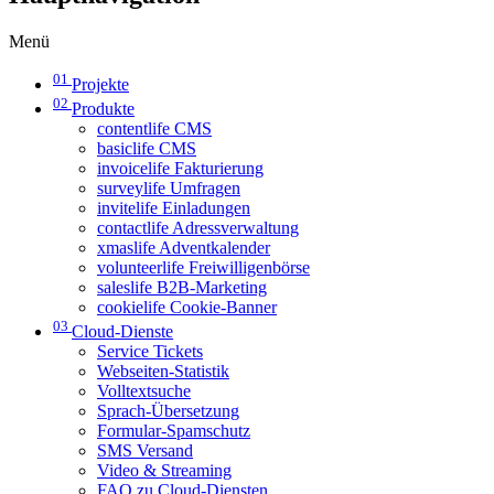
Menü
01
Projekte
02
Produkte
contentlife CMS
basiclife CMS
invoicelife Fakturierung
surveylife Umfragen
invitelife Einladungen
contactlife Adressverwaltung
xmaslife Adventkalender
volunteerlife Freiwilligenbörse
saleslife B2B-Marketing
cookielife Cookie-Banner
03
Cloud-Dienste
Service Tickets
Webseiten-Statistik
Volltextsuche
Sprach-Übersetzung
Formular-Spamschutz
SMS Versand
Video & Streaming
FAQ zu Cloud-Diensten