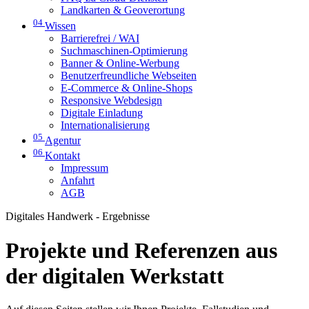
Landkarten & Geoverortung
04
Wissen
Barrierefrei / WAI
Suchmaschinen-Optimierung
Banner & Online-Werbung
Benutzerfreundliche Webseiten
E-Commerce & Online-Shops
Responsive Webdesign
Digitale Einladung
Internationalisierung
05
Agentur
06
Kontakt
Impressum
Anfahrt
AGB
Digitales Handwerk - Ergebnisse
Projekte und Referenzen aus
der digitalen Werkstatt