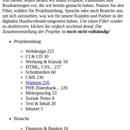
Auf diesen Seiten stellen wir Ihnen Projekte, Fallstudien und
Realisierungen vor, die wir bereits gemacht haben. Nutzen Sie den
Filter, wählen Sie Projektumfang, Sprache oder auch Branche aus,
um sich anzusehen, was wir für unsere Kunden und Partner in der
digitalen Handwerkstatt umgesetzt haben.
Um einen Filter wieder
zu deaktiveren, klicken Sie einfach nochmal drauf. Die
Zusammenstellung der Projekte ist
noch nicht vollständig
!
Projektumfang
Webdesign
225
CI & CD
30
Werbung & Klassik
18
HTML, CSS...
237
Schnittstellen
60
CMS
230
Wartung
216
PHP, Datenbank...
226
Mehrsprachig
53
Soziale Netze
8
Text & Inhalt
28
Intranet
5
Branche
Finanzen & Banken
16