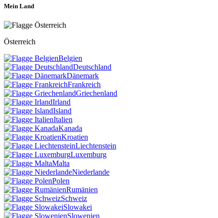
Mein Land
Österreich
Belgien
Deutschland
Dänemark
Frankreich
Griechenland
Irland
Island
Italien
Kanada
Kroatien
Liechtenstein
Luxemburg
Malta
Niederlande
Polen
Rumänien
Schweiz
Slowakei
Slowenien