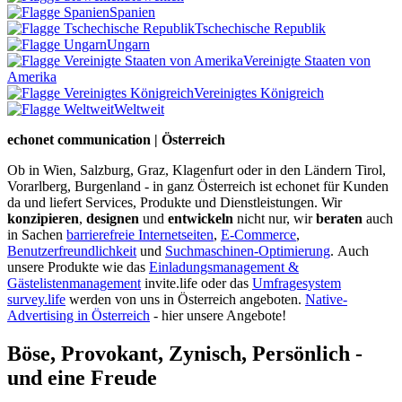
Spanien
Tschechische Republik
Ungarn
Vereinigte Staaten von
Amerika
Vereinigtes Königreich
Weltweit
echonet communication | Österreich
Ob in Wien, Salzburg, Graz, Klagenfurt oder in den Ländern Tirol,
Vorarlberg, Burgenland - in ganz Österreich ist echonet für Kunden
da und liefert Services, Produkte und Dienstleistungen. Wir
konzipieren
,
designen
und
entwickeln
nicht nur, wir
beraten
auch
in Sachen
barrierefreie Internetseiten
,
E-Commerce
,
Benutzerfreundlichkeit
und
Suchmaschinen-Optimierung
.
Auch
unsere Produkte wie das
Einladungsmanagement &
Gästelistenmanagement
invite.life oder das
Umfragesystem
survey.life
werden von uns in Österreich angeboten.
Native-
Advertising in Österreich
- hier unsere Angebote!
Böse, Provokant, Zynisch, Persönlich -
und eine Freude