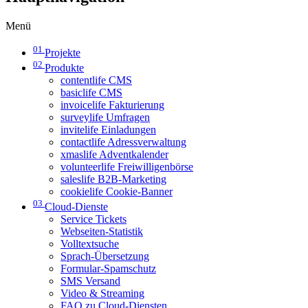
Menü
01
Projekte
02
Produkte
contentlife CMS
basiclife CMS
invoicelife Fakturierung
surveylife Umfragen
invitelife Einladungen
contactlife Adressverwaltung
xmaslife Adventkalender
volunteerlife Freiwilligenbörse
saleslife B2B-Marketing
cookielife Cookie-Banner
03
Cloud-Dienste
Service Tickets
Webseiten-Statistik
Volltextsuche
Sprach-Übersetzung
Formular-Spamschutz
SMS Versand
Video & Streaming
FAQ zu Cloud-Diensten