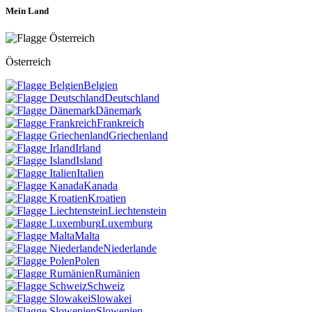
Mein Land
Österreich
Belgien
Deutschland
Dänemark
Frankreich
Griechenland
Irland
Island
Italien
Kanada
Kroatien
Liechtenstein
Luxemburg
Malta
Niederlande
Polen
Rumänien
Schweiz
Slowakei
Slowenien