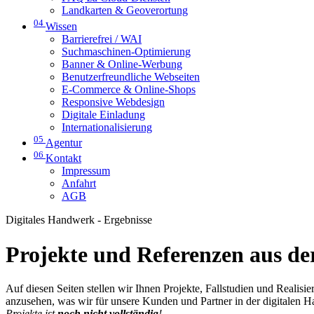
Landkarten & Geoverortung
04
Wissen
Barrierefrei / WAI
Suchmaschinen-Optimierung
Banner & Online-Werbung
Benutzerfreundliche Webseiten
E-Commerce & Online-Shops
Responsive Webdesign
Digitale Einladung
Internationalisierung
05
Agentur
06
Kontakt
Impressum
Anfahrt
AGB
Digitales Handwerk - Ergebnisse
Projekte und Referenzen aus der
Auf diesen Seiten stellen wir Ihnen Projekte, Fallstudien und Realis
anzusehen, was wir für unsere Kunden und Partner in der digitalen 
Projekte ist
noch nicht vollständig
!