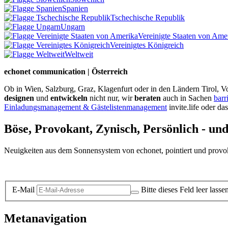
Spanien
Tschechische Republik
Ungarn
Vereinigte Staaten von Ame
Vereinigtes Königreich
Weltweit
echonet communication | Österreich
Ob in Wien, Salzburg, Graz, Klagenfurt oder in den Ländern Tirol, Vo
designen
und
entwickeln
nicht nur, wir
beraten
auch in Sachen
barr
Einladungsmanagement & Gästelistenmanagement
invite.life oder da
Böse, Provokant, Zynisch, Persönlich - un
Neuigkeiten aus dem Sonnensystem von echonet, pointiert und provokan
Datenschutz-Information zum Newsletter
E-Mail
Bitte dieses Feld leer lasse
Metanavigation