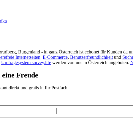
rika
rarlberg, Burgenland - in ganz Österreich ist echonet für Kunden da un
ierefreie Internetseiten
,
E-Commerce
,
Benutzerfreundlichkeit
und
Such
s
Umfragesystem survey.life
werden von uns in Österreich angeboten.
N
d eine Freude
t direkt und gratis in Ihr Postfach.
n