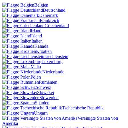
Belgien
Deutschland
Dänemark
Frankreich
Griechenland
Irland
Island
Italien
Kanada
Kroatien
Liechtenstein
Luxemburg
Malta
Niederlande
Polen
Rumänien
Schweiz
Slowakei
Slowenien
Spanien
Tschechische Republik
Ungarn
Vereinigte Staaten von
Amerika