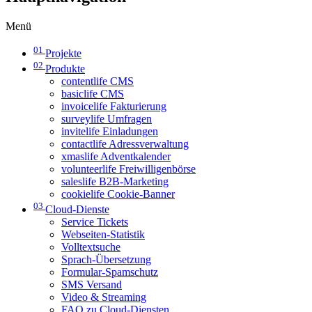
Menü
01
Projekte
02
Produkte
contentlife CMS
basiclife CMS
invoicelife Fakturierung
surveylife Umfragen
invitelife Einladungen
contactlife Adressverwaltung
xmaslife Adventkalender
volunteerlife Freiwilligenbörse
saleslife B2B-Marketing
cookielife Cookie-Banner
03
Cloud-Dienste
Service Tickets
Webseiten-Statistik
Volltextsuche
Sprach-Übersetzung
Formular-Spamschutz
SMS Versand
Video & Streaming
FAQ zu Cloud-Diensten