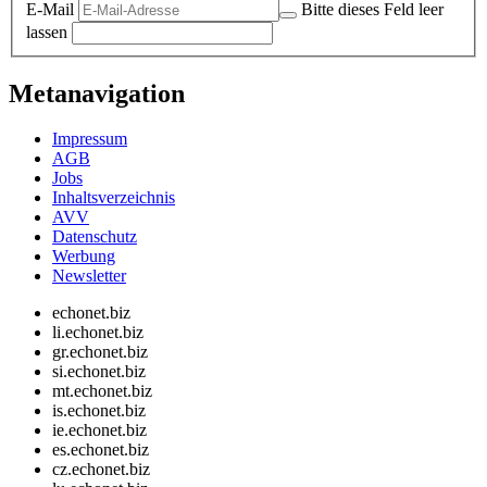
E-Mail
Bitte dieses Feld leer
lassen
Metanavigation
Impressum
AGB
Jobs
Inhaltsverzeichnis
AVV
Datenschutz
Werbung
Newsletter
echonet.biz
li.echonet.biz
gr.echonet.biz
si.echonet.biz
mt.echonet.biz
is.echonet.biz
ie.echonet.biz
es.echonet.biz
cz.echonet.biz