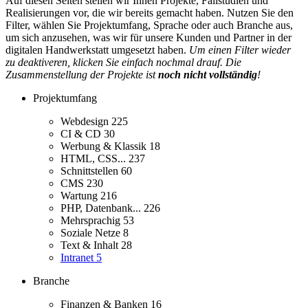
Auf diesen Seiten stellen wir Ihnen Projekte, Fallstudien und
Realisierungen vor, die wir bereits gemacht haben. Nutzen Sie den
Filter, wählen Sie Projektumfang, Sprache oder auch Branche aus,
um sich anzusehen, was wir für unsere Kunden und Partner in der
digitalen Handwerkstatt umgesetzt haben.
Um einen Filter wieder
zu deaktiveren, klicken Sie einfach nochmal drauf. Die
Zusammenstellung der Projekte ist
noch nicht vollständig
!
Projektumfang
Webdesign
225
CI & CD
30
Werbung & Klassik
18
HTML, CSS...
237
Schnittstellen
60
CMS
230
Wartung
216
PHP, Datenbank...
226
Mehrsprachig
53
Soziale Netze
8
Text & Inhalt
28
Intranet
5
Branche
Finanzen & Banken
16