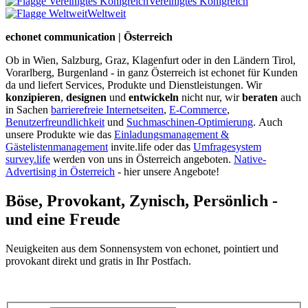
Vereinigtes Königreich
Weltweit
echonet communication | Österreich
Ob in Wien, Salzburg, Graz, Klagenfurt oder in den Ländern Tirol,
Vorarlberg, Burgenland - in ganz Österreich ist echonet für Kunden
da und liefert Services, Produkte und Dienstleistungen. Wir
konzipieren
,
designen
und
entwickeln
nicht nur, wir
beraten
auch
in Sachen
barrierefreie Internetseiten
,
E-Commerce
,
Benutzerfreundlichkeit
und
Suchmaschinen-Optimierung
.
Auch
unsere Produkte wie das
Einladungsmanagement &
Gästelistenmanagement
invite.life oder das
Umfragesystem
survey.life
werden von uns in Österreich angeboten.
Native-
Advertising in Österreich
- hier unsere Angebote!
Böse, Provokant, Zynisch, Persönlich -
und eine Freude
Neuigkeiten aus dem Sonnensystem von echonet, pointiert und
provokant direkt und gratis in Ihr Postfach.
Datenschutz-Information zum Newsletter