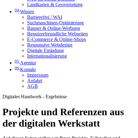
Landkarten & Geoverortung
04
Wissen
Barrierefrei / WAI
Suchmaschinen-Optimierung
Banner & Online-Werbung
Benutzerfreundliche Webseiten
E-Commerce & Online-Shops
Responsive Webdesign
Digitale Einladung
Internationalisierung
05
Agentur
06
Kontakt
Impressum
Anfahrt
AGB
Digitales Handwerk - Ergebnisse
Projekte und Referenzen aus
der digitalen Werkstatt