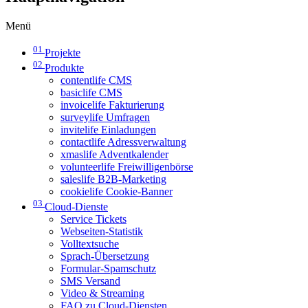
Menü
01
Projekte
02
Produkte
contentlife CMS
basiclife CMS
invoicelife Fakturierung
surveylife Umfragen
invitelife Einladungen
contactlife Adressverwaltung
xmaslife Adventkalender
volunteerlife Freiwilligenbörse
saleslife B2B-Marketing
cookielife Cookie-Banner
03
Cloud-Dienste
Service Tickets
Webseiten-Statistik
Volltextsuche
Sprach-Übersetzung
Formular-Spamschutz
SMS Versand
Video & Streaming
FAQ zu Cloud-Diensten