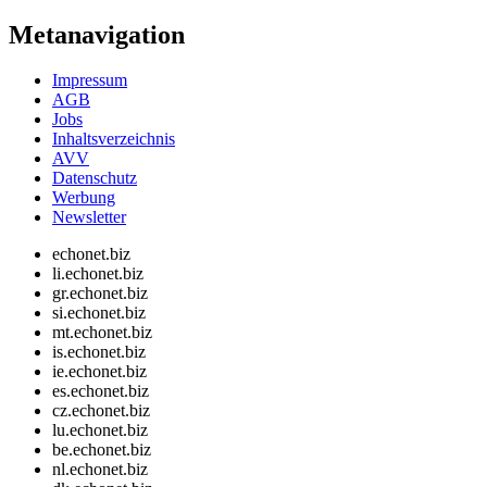
Metanavigation
Impressum
AGB
Jobs
Inhaltsverzeichnis
AVV
Datenschutz
Werbung
Newsletter
echonet.biz
li.echonet.biz
gr.echonet.biz
si.echonet.biz
mt.echonet.biz
is.echonet.biz
ie.echonet.biz
es.echonet.biz
cz.echonet.biz
lu.echonet.biz
be.echonet.biz
nl.echonet.biz