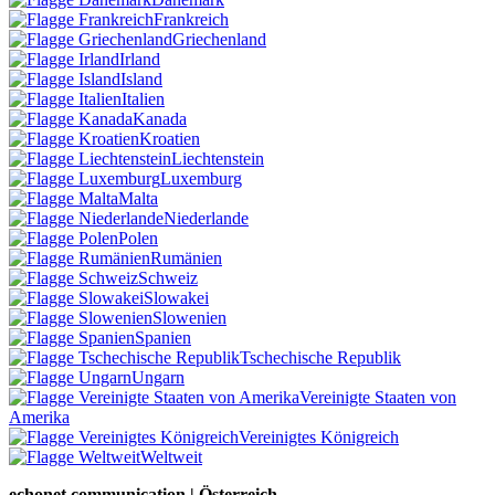
Frankreich
Griechenland
Irland
Island
Italien
Kanada
Kroatien
Liechtenstein
Luxemburg
Malta
Niederlande
Polen
Rumänien
Schweiz
Slowakei
Slowenien
Spanien
Tschechische Republik
Ungarn
Vereinigte Staaten von
Amerika
Vereinigtes Königreich
Weltweit
echonet communication | Österreich