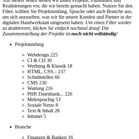
Auf diesen Seiten stellen wir Ihnen Projekte, Fallstudien und
Realisierungen vor, die wir bereits gemacht haben. Nutzen Sie den
Filter, wählen Sie Projektumfang, Sprache oder auch Branche aus,
um sich anzusehen, was wir für unsere Kunden und Partner in der
digitalen Handwerkstatt umgesetzt haben.
Um einen Filter wieder
zu deaktiveren, klicken Sie einfach nochmal drauf. Die
Zusammenstellung der Projekte ist
noch nicht vollständig
!
Projektumfang
Webdesign
225
CI & CD
30
Werbung & Klassik
18
HTML, CSS...
237
Schnittstellen
60
CMS
230
Wartung
216
PHP, Datenbank...
226
Mehrsprachig
53
Soziale Netze
8
Text & Inhalt
28
Intranet
5
Branche
Finanzen & Banken
16