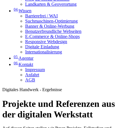
Landkarten & Geoverortung
04
Wissen
Barrierefrei / WAI
Suchmaschinen-Optimierung
Banner & Online-Werbung
Benutzerfreundliche Webseiten
E-Commerce & Online-Shops
Responsive Webdesign
Digitale Einladung
Internationalisierung
05
Agentur
06
Kontakt
Impressum
Anfahrt
AGB
Digitales Handwerk - Ergebnisse
Projekte und Referenzen aus
der digitalen Werkstatt