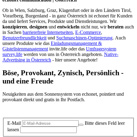
Ob in Wien, Salzburg, Graz, Klagenfurt oder in den Ländern Tirol,
Vorarlberg, Burgenland - in ganz Österreich ist echonet für Kunden
da und liefert Services, Produkte und Dienstleistungen. Wir
konzipieren
,
designen
und
entwickeln
nicht nur, wir
beraten
auch
in Sachen
barrierefreie Internetseiten
,
E-Commerce
,
Benutzerfreundlichkeit
und
Suchmaschinen-Optimierung
.
Auch
unsere Produkte wie das
Einladungsmanagement &
Gästelistenmanagement
invite.life oder das
Umfragesystem
survey.life
werden von uns in Österreich angeboten.
Native-
Advertising in Österreich
- hier unsere Angebote!
Böse, Provokant, Zynisch, Persönlich -
und eine Freude
Neuigkeiten aus dem Sonnensystem von echonet, pointiert und
provokant direkt und gratis in Ihr Postfach.
Datenschutz-Information zum Newsletter
E-Mail
Bitte dieses Feld leer
lassen