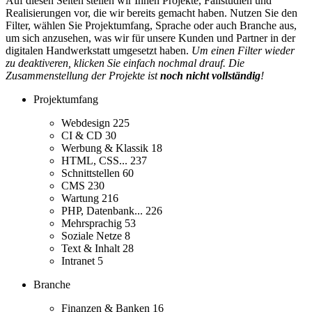
Auf diesen Seiten stellen wir Ihnen Projekte, Fallstudien und
Realisierungen vor, die wir bereits gemacht haben. Nutzen Sie den
Filter, wählen Sie Projektumfang, Sprache oder auch Branche aus,
um sich anzusehen, was wir für unsere Kunden und Partner in der
digitalen Handwerkstatt umgesetzt haben.
Um einen Filter wieder
zu deaktiveren, klicken Sie einfach nochmal drauf. Die
Zusammenstellung der Projekte ist
noch nicht vollständig
!
Projektumfang
Webdesign
225
CI & CD
30
Werbung & Klassik
18
HTML, CSS...
237
Schnittstellen
60
CMS
230
Wartung
216
PHP, Datenbank...
226
Mehrsprachig
53
Soziale Netze
8
Text & Inhalt
28
Intranet
5
Branche
Finanzen & Banken
16