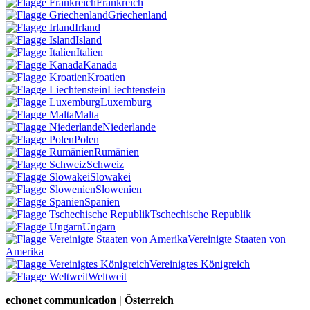
Frankreich
Griechenland
Irland
Island
Italien
Kanada
Kroatien
Liechtenstein
Luxemburg
Malta
Niederlande
Polen
Rumänien
Schweiz
Slowakei
Slowenien
Spanien
Tschechische Republik
Ungarn
Vereinigte Staaten von
Amerika
Vereinigtes Königreich
Weltweit
echonet communication | Österreich