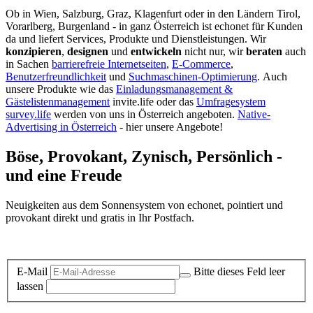
Ob in Wien, Salzburg, Graz, Klagenfurt oder in den Ländern Tirol,
Vorarlberg, Burgenland - in ganz Österreich ist echonet für Kunden
da und liefert Services, Produkte und Dienstleistungen. Wir
konzipieren
,
designen
und
entwickeln
nicht nur, wir
beraten
auch
in Sachen
barrierefreie Internetseiten
,
E-Commerce
,
Benutzerfreundlichkeit
und
Suchmaschinen-Optimierung
.
Auch
unsere Produkte wie das
Einladungsmanagement &
Gästelistenmanagement
invite.life oder das
Umfragesystem
survey.life
werden von uns in Österreich angeboten.
Native-
Advertising in Österreich
- hier unsere Angebote!
Böse, Provokant, Zynisch, Persönlich -
und eine Freude
Neuigkeiten aus dem Sonnensystem von echonet, pointiert und
provokant direkt und gratis in Ihr Postfach.
Datenschutz-Information zum Newsletter
E-Mail
Bitte dieses Feld leer
lassen