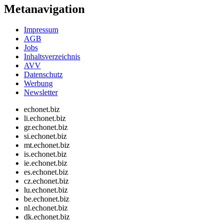
Metanavigation
Impressum
AGB
Jobs
Inhaltsverzeichnis
AVV
Datenschutz
Werbung
Newsletter
echonet.biz
li.echonet.biz
gr.echonet.biz
si.echonet.biz
mt.echonet.biz
is.echonet.biz
ie.echonet.biz
es.echonet.biz
cz.echonet.biz
lu.echonet.biz
be.echonet.biz
nl.echonet.biz
dk.echonet.biz