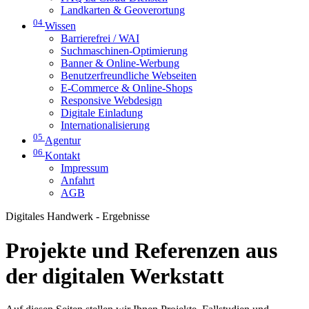
Landkarten & Geoverortung
04
Wissen
Barrierefrei / WAI
Suchmaschinen-Optimierung
Banner & Online-Werbung
Benutzerfreundliche Webseiten
E-Commerce & Online-Shops
Responsive Webdesign
Digitale Einladung
Internationalisierung
05
Agentur
06
Kontakt
Impressum
Anfahrt
AGB
Digitales Handwerk - Ergebnisse
Projekte und Referenzen aus
der digitalen Werkstatt