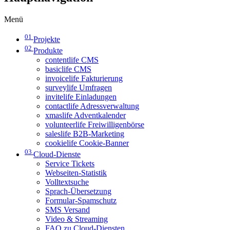
Menü
01
Projekte
02
Produkte
contentlife CMS
basiclife CMS
invoicelife Fakturierung
surveylife Umfragen
invitelife Einladungen
contactlife Adressverwaltung
xmaslife Adventkalender
volunteerlife Freiwilligenbörse
saleslife B2B-Marketing
cookielife Cookie-Banner
03
Cloud-Dienste
Service Tickets
Webseiten-Statistik
Volltextsuche
Sprach-Übersetzung
Formular-Spamschutz
SMS Versand
Video & Streaming
FAQ zu Cloud-Diensten