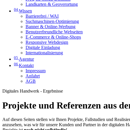
Landkarten & Geoverortung
04
Wissen
Barrierefrei / WAI
Suchmaschinen-Optimierung
Banner & Online-Werbung
Benutzerfreundliche Webseiten
E-Commerce & Online-Shops
Responsive Webdesign
Digitale Einladung
Internationalisierung
05
Agentur
06
Kontakt
Impressum
Anfahrt
AGB
Digitales Handwerk - Ergebnisse
Projekte und Referenzen aus der
Auf diesen Seiten stellen wir Ihnen Projekte, Fallstudien und Realis
anzusehen, was wir für unsere Kunden und Partner in der digitalen 
Projekte ist
noch nicht vollständig
!