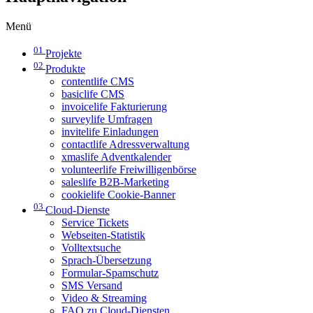
Menü
01
Projekte
02
Produkte
contentlife CMS
basiclife CMS
invoicelife Fakturierung
surveylife Umfragen
invitelife Einladungen
contactlife Adressverwaltung
xmaslife Adventkalender
volunteerlife Freiwilligenbörse
saleslife B2B-Marketing
cookielife Cookie-Banner
03
Cloud-Dienste
Service Tickets
Webseiten-Statistik
Volltextsuche
Sprach-Übersetzung
Formular-Spamschutz
SMS Versand
Video & Streaming
FAQ zu Cloud-Diensten