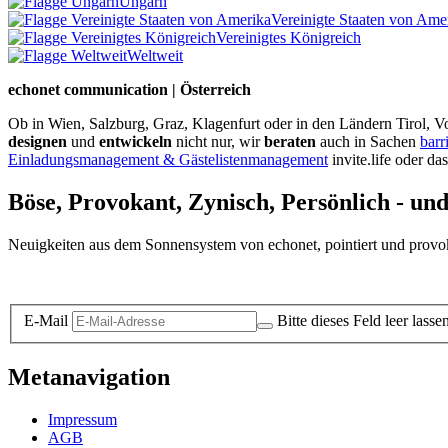
Ungarn
Vereinigte Staaten von Ame
Vereinigtes Königreich
Weltweit
echonet communication | Österreich
Ob in Wien, Salzburg, Graz, Klagenfurt oder in den Ländern Tirol, Vo
designen
und
entwickeln
nicht nur, wir
beraten
auch in Sachen
barr
Einladungsmanagement & Gästelistenmanagement
invite.life oder da
Böse, Provokant, Zynisch, Persönlich - un
Neuigkeiten aus dem Sonnensystem von echonet, pointiert und provokan
Datenschutz-Information zum Newsletter
E-Mail
Bitte dieses Feld leer lasse
Metanavigation
Impressum
AGB