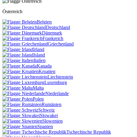
Österreich
Belgien
Deutschland
Dänemark
Frankreich
Griechenland
Irland
Island
Italien
Kanada
Kroatien
Liechtenstein
Luxemburg
Malta
Niederlande
Polen
Rumänien
Schweiz
Slowakei
Slowenien
Spanien
Tschechische Republik