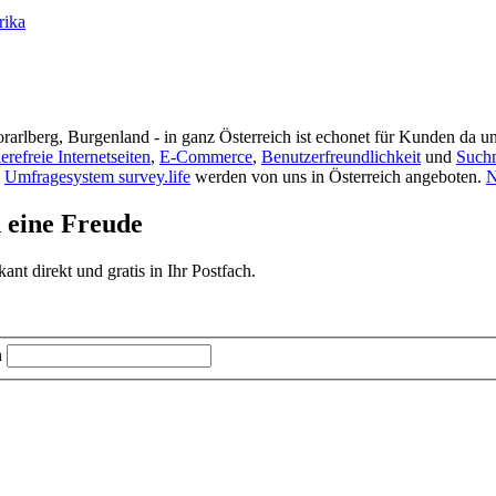
rika
rarlberg, Burgenland - in ganz Österreich ist echonet für Kunden da un
ierefreie Internetseiten
,
E-Commerce
,
Benutzerfreundlichkeit
und
Such
s
Umfragesystem survey.life
werden von uns in Österreich angeboten.
N
d eine Freude
t direkt und gratis in Ihr Postfach.
n