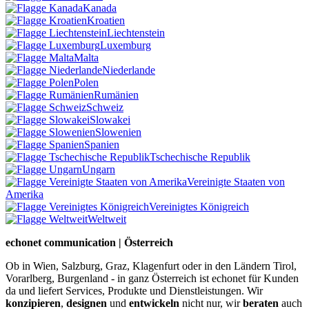
Kanada
Kroatien
Liechtenstein
Luxemburg
Malta
Niederlande
Polen
Rumänien
Schweiz
Slowakei
Slowenien
Spanien
Tschechische Republik
Ungarn
Vereinigte Staaten von
Amerika
Vereinigtes Königreich
Weltweit
echonet communication | Österreich
Ob in Wien, Salzburg, Graz, Klagenfurt oder in den Ländern Tirol,
Vorarlberg, Burgenland - in ganz Österreich ist echonet für Kunden
da und liefert Services, Produkte und Dienstleistungen. Wir
konzipieren
,
designen
und
entwickeln
nicht nur, wir
beraten
auch