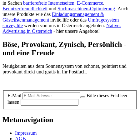
in Sachen
barrierefreie Internetseiten
,
E-Commerce
,
Benutzerfreundlichkeit
und
Suchmaschinen-Optimierung
.
Auch
unsere Produkte wie das
Einladungsmanagement &
Gästelistenmanagement
invite.life oder das
Umfragesystem
survey.life
werden von uns in Österreich angeboten.
Native-
Advertising in Österreich
- hier unsere Angebote!
Böse, Provokant, Zynisch, Persönlich -
und eine Freude
Neuigkeiten aus dem Sonnensystem von echonet, pointiert und
provokant direkt und gratis in Ihr Postfach.
Datenschutz-Information zum Newsletter
E-Mail
Bitte dieses Feld leer
lassen
Metanavigation
Impressum
AGB