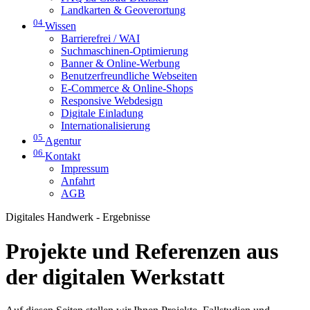
Landkarten & Geoverortung
04
Wissen
Barrierefrei / WAI
Suchmaschinen-Optimierung
Banner & Online-Werbung
Benutzerfreundliche Webseiten
E-Commerce & Online-Shops
Responsive Webdesign
Digitale Einladung
Internationalisierung
05
Agentur
06
Kontakt
Impressum
Anfahrt
AGB
Digitales Handwerk - Ergebnisse
Projekte und Referenzen aus
der digitalen Werkstatt