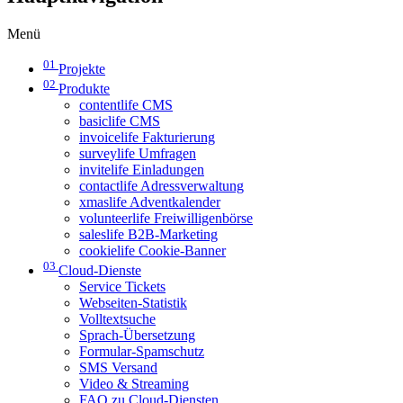
Menü
01
Projekte
02
Produkte
contentlife CMS
basiclife CMS
invoicelife Fakturierung
surveylife Umfragen
invitelife Einladungen
contactlife Adressverwaltung
xmaslife Adventkalender
volunteerlife Freiwilligenbörse
saleslife B2B-Marketing
cookielife Cookie-Banner
03
Cloud-Dienste
Service Tickets
Webseiten-Statistik
Volltextsuche
Sprach-Übersetzung
Formular-Spamschutz
SMS Versand
Video & Streaming
FAQ zu Cloud-Diensten