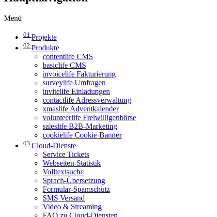
Menü
01
Projekte
02
Produkte
contentlife CMS
basiclife CMS
invoicelife Fakturierung
surveylife Umfragen
invitelife Einladungen
contactlife Adressverwaltung
xmaslife Adventkalender
volunteerlife Freiwilligenbörse
saleslife B2B-Marketing
cookielife Cookie-Banner
03
Cloud-Dienste
Service Tickets
Webseiten-Statistik
Volltextsuche
Sprach-Übersetzung
Formular-Spamschutz
SMS Versand
Video & Streaming
FAQ zu Cloud-Diensten