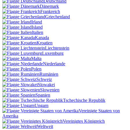
Deutschland
Dänemark
Frankreich
Griechenland
Irland
Island
Italien
Kanada
Kroatien
Liechtenstein
Luxemburg
Malta
Niederlande
Polen
Rumänien
Schweiz
Slowakei
Slowenien
Spanien
Tschechische Republik
Ungarn
Vereinigte Staaten von
Amerika
Vereinigtes Königreich
Weltweit