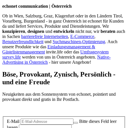
echonet communication | Österreich
Ob in Wien, Salzburg, Graz, Klagenfurt oder in den Ländern Tirol,
Vorarlberg, Burgenland - in ganz Österreich ist echonet für Kunden
da und liefert Services, Produkte und Dienstleistungen. Wir
konzipieren
,
designen
und
entwickeln
nicht nur, wir
beraten
auch
in Sachen
barrierefreie Internetseiten
,
E-Commerce
,
Benutzerfreundlichkeit
und
Suchmaschinen-Optimierung
.
Auch
unsere Produkte wie das
Einladungsmanagement &
Gästelistenmanagement
invite.life oder das
Umfragesystem
survey.life
werden von uns in Österreich angeboten.
Native-
Advertising in Österreich
- hier unsere Angebote!
Böse, Provokant, Zynisch, Persönlich -
und eine Freude
Neuigkeiten aus dem Sonnensystem von echonet, pointiert und
provokant direkt und gratis in Ihr Postfach.
Datenschutz-Information zum Newsletter
E-Mail
Bitte dieses Feld leer
lassen