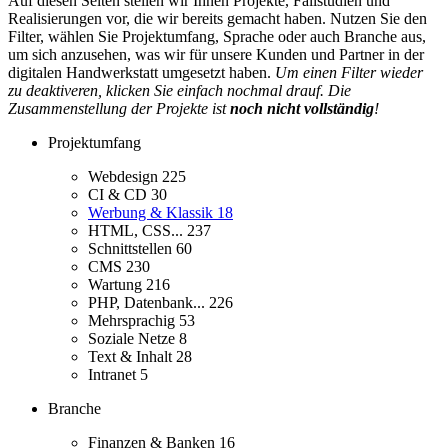
Auf diesen Seiten stellen wir Ihnen Projekte, Fallstudien und
Realisierungen vor, die wir bereits gemacht haben. Nutzen Sie den
Filter, wählen Sie Projektumfang, Sprache oder auch Branche aus,
um sich anzusehen, was wir für unsere Kunden und Partner in der
digitalen Handwerkstatt umgesetzt haben.
Um einen Filter wieder
zu deaktiveren, klicken Sie einfach nochmal drauf. Die
Zusammenstellung der Projekte ist
noch nicht vollständig
!
Projektumfang
Webdesign
225
CI & CD
30
Werbung & Klassik
18
HTML, CSS...
237
Schnittstellen
60
CMS
230
Wartung
216
PHP, Datenbank...
226
Mehrsprachig
53
Soziale Netze
8
Text & Inhalt
28
Intranet
5
Branche
Finanzen & Banken
16