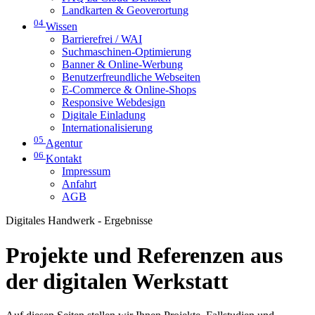
Landkarten & Geoverortung
04
Wissen
Barrierefrei / WAI
Suchmaschinen-Optimierung
Banner & Online-Werbung
Benutzerfreundliche Webseiten
E-Commerce & Online-Shops
Responsive Webdesign
Digitale Einladung
Internationalisierung
05
Agentur
06
Kontakt
Impressum
Anfahrt
AGB
Digitales Handwerk - Ergebnisse
Projekte und Referenzen aus
der digitalen Werkstatt