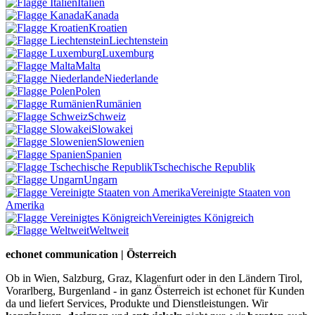
Italien
Kanada
Kroatien
Liechtenstein
Luxemburg
Malta
Niederlande
Polen
Rumänien
Schweiz
Slowakei
Slowenien
Spanien
Tschechische Republik
Ungarn
Vereinigte Staaten von
Amerika
Vereinigtes Königreich
Weltweit
echonet communication | Österreich
Ob in Wien, Salzburg, Graz, Klagenfurt oder in den Ländern Tirol,
Vorarlberg, Burgenland - in ganz Österreich ist echonet für Kunden
da und liefert Services, Produkte und Dienstleistungen. Wir