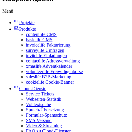
Menü
01
Projekte
02
Produkte
contentlife CMS
basiclife CMS
invoicelife Fakturierung
surveylife Umfragen
invitelife Einladungen
contactlife Adressverwaltung
xmaslife Adventkalender
volunteerlife Freiwilligenbörse
saleslife B2B-Marketing
cookielife Cookie-Banner
03
Cloud-Dienste
Service Tickets
Webseiten-Statistik
Volltextsuche
Sprach-Übersetzung
Formular-Spamschutz
SMS Versand
Video & Streaming
FAQ zu Cloud-Diensten