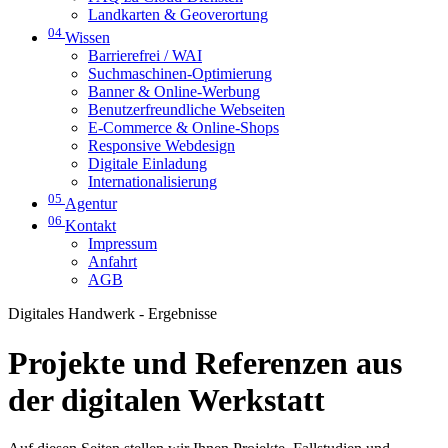
Landkarten & Geoverortung
04
Wissen
Barrierefrei / WAI
Suchmaschinen-Optimierung
Banner & Online-Werbung
Benutzerfreundliche Webseiten
E-Commerce & Online-Shops
Responsive Webdesign
Digitale Einladung
Internationalisierung
05
Agentur
06
Kontakt
Impressum
Anfahrt
AGB
Digitales Handwerk - Ergebnisse
Projekte und Referenzen aus
der digitalen Werkstatt