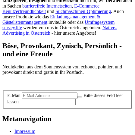
konzipieren
,
designen
und
entwickeln
nicht nur, wir
beraten
auch
in Sachen
barrierefreie Internetseiten
,
E-Commerce
,
Benutzerfreundlichkeit
und
Suchmaschinen-Optimierung
.
Auch
unsere Produkte wie das
Einladungsmanagement &
Gästelistenmanagement
invite.life oder das
Umfragesystem
survey.life
werden von uns in Österreich angeboten.
Native-
Advertising in Österreich
- hier unsere Angebote!
Böse, Provokant, Zynisch, Persönlich -
und eine Freude
Neuigkeiten aus dem Sonnensystem von echonet, pointiert und
provokant direkt und gratis in Ihr Postfach.
Datenschutz-Information zum Newsletter
E-Mail
Bitte dieses Feld leer
lassen
Metanavigation
Impressum