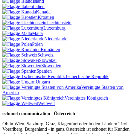
Island
Italien
Kanada
Kroatien
Liechtenstein
Luxemburg
Malta
Niederlande
Polen
Rumänien
Schweiz
Slowakei
Slowenien
Spanien
Tschechische Republik
Ungarn
Vereinigte Staaten von
Amerika
Vereinigtes Königreich
Weltweit
echonet communication | Österreich
Ob in Wien, Salzburg, Graz, Klagenfurt oder in den Ländern Tirol,
Vorarlberg, Burgenland - in ganz Österreich ist echonet für Kunden