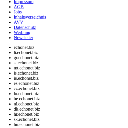
Impressum
AGB
Jobs
Inhaltsverzeichnis
AVV
Datenschutz
Werbung
Newsletter
echonet.biz
li.echonet.biz
gr.echonet.biz
si.echonet.biz
mt.echonet.biz
is.echonet.biz
ie.echonet.biz
es.echonet.biz
cz.echonet.biz
lu.echonet.biz
be.echonet.biz
nl.echonet.biz
dk.echonet.biz
hr.echonet.biz
sk.echonet.biz
hu.echonet.biz