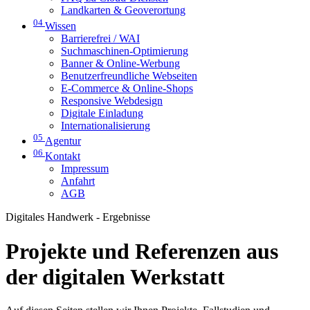
Landkarten & Geoverortung
04
Wissen
Barrierefrei / WAI
Suchmaschinen-Optimierung
Banner & Online-Werbung
Benutzerfreundliche Webseiten
E-Commerce & Online-Shops
Responsive Webdesign
Digitale Einladung
Internationalisierung
05
Agentur
06
Kontakt
Impressum
Anfahrt
AGB
Digitales Handwerk - Ergebnisse
Projekte und Referenzen aus
der digitalen Werkstatt