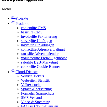
Menü
01
Projekte
02
Produkte
contentlife CMS
basiclife CMS
invoicelife Fakturierung
surveylife Umfragen
invitelife Einladungen
contactlife Adressverwaltung
xmaslife Adventkalender
volunteerlife Freiwilligenbörse
saleslife B2B-Marketing
cookielife Cookie-Banner
03
Cloud-Dienste
Service Tickets
Webseiten-Statistik
Volltextsuche
Sprach-Übersetzung
Formular-Spamschutz
SMS Versand
Video & Streaming
FAQ zu Cloud-Diensten