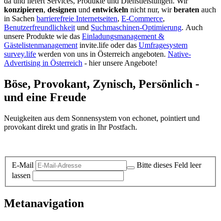
da und liefert Services, Produkte und Dienstleistungen. Wir
konzipieren
,
designen
und
entwickeln
nicht nur, wir
beraten
auch
in Sachen
barrierefreie Internetseiten
,
E-Commerce
,
Benutzerfreundlichkeit
und
Suchmaschinen-Optimierung
.
Auch
unsere Produkte wie das
Einladungsmanagement &
Gästelistenmanagement
invite.life oder das
Umfragesystem
survey.life
werden von uns in Österreich angeboten.
Native-
Advertising in Österreich
- hier unsere Angebote!
Böse, Provokant, Zynisch, Persönlich -
und eine Freude
Neuigkeiten aus dem Sonnensystem von echonet, pointiert und
provokant direkt und gratis in Ihr Postfach.
Datenschutz-Information zum Newsletter
E-Mail
Bitte dieses Feld leer
lassen
Metanavigation