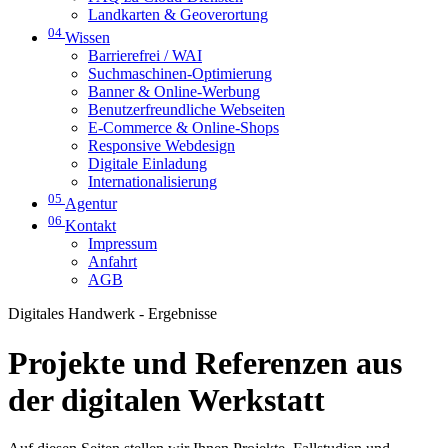
Landkarten & Geoverortung
04
Wissen
Barrierefrei / WAI
Suchmaschinen-Optimierung
Banner & Online-Werbung
Benutzerfreundliche Webseiten
E-Commerce & Online-Shops
Responsive Webdesign
Digitale Einladung
Internationalisierung
05
Agentur
06
Kontakt
Impressum
Anfahrt
AGB
Digitales Handwerk - Ergebnisse
Projekte und Referenzen aus
der digitalen Werkstatt