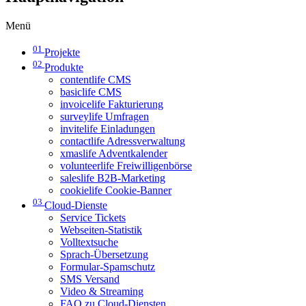
Menü
01
Projekte
02
Produkte
contentlife CMS
basiclife CMS
invoicelife Fakturierung
surveylife Umfragen
invitelife Einladungen
contactlife Adressverwaltung
xmaslife Adventkalender
volunteerlife Freiwilligenbörse
saleslife B2B-Marketing
cookielife Cookie-Banner
03
Cloud-Dienste
Service Tickets
Webseiten-Statistik
Volltextsuche
Sprach-Übersetzung
Formular-Spamschutz
SMS Versand
Video & Streaming
FAQ zu Cloud-Diensten