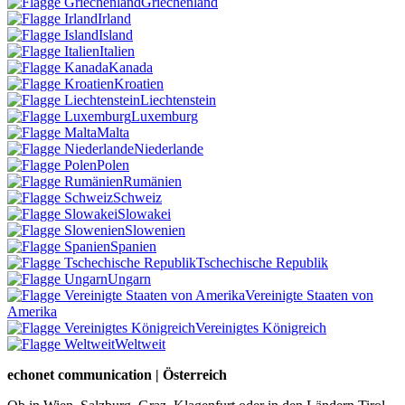
Griechenland
Irland
Island
Italien
Kanada
Kroatien
Liechtenstein
Luxemburg
Malta
Niederlande
Polen
Rumänien
Schweiz
Slowakei
Slowenien
Spanien
Tschechische Republik
Ungarn
Vereinigte Staaten von
Amerika
Vereinigtes Königreich
Weltweit
echonet communication | Österreich