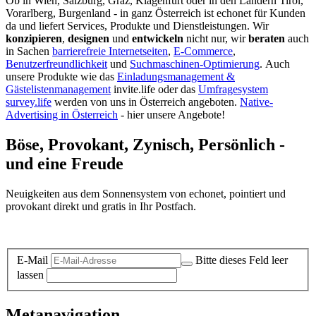
Ob in Wien, Salzburg, Graz, Klagenfurt oder in den Ländern Tirol,
Vorarlberg, Burgenland - in ganz Österreich ist echonet für Kunden
da und liefert Services, Produkte und Dienstleistungen. Wir
konzipieren
,
designen
und
entwickeln
nicht nur, wir
beraten
auch
in Sachen
barrierefreie Internetseiten
,
E-Commerce
,
Benutzerfreundlichkeit
und
Suchmaschinen-Optimierung
.
Auch
unsere Produkte wie das
Einladungsmanagement &
Gästelistenmanagement
invite.life oder das
Umfragesystem
survey.life
werden von uns in Österreich angeboten.
Native-
Advertising in Österreich
- hier unsere Angebote!
Böse, Provokant, Zynisch, Persönlich -
und eine Freude
Neuigkeiten aus dem Sonnensystem von echonet, pointiert und
provokant direkt und gratis in Ihr Postfach.
Datenschutz-Information zum Newsletter
E-Mail
Bitte dieses Feld leer
lassen
Metanavigation