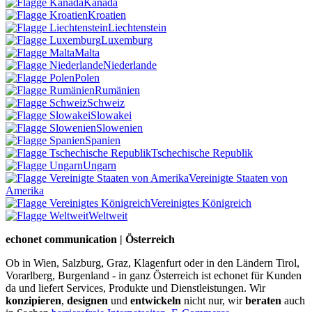
Kanada
Kroatien
Liechtenstein
Luxemburg
Malta
Niederlande
Polen
Rumänien
Schweiz
Slowakei
Slowenien
Spanien
Tschechische Republik
Ungarn
Vereinigte Staaten von
Amerika
Vereinigtes Königreich
Weltweit
echonet communication | Österreich
Ob in Wien, Salzburg, Graz, Klagenfurt oder in den Ländern Tirol,
Vorarlberg, Burgenland - in ganz Österreich ist echonet für Kunden
da und liefert Services, Produkte und Dienstleistungen. Wir
konzipieren
,
designen
und
entwickeln
nicht nur, wir
beraten
auch