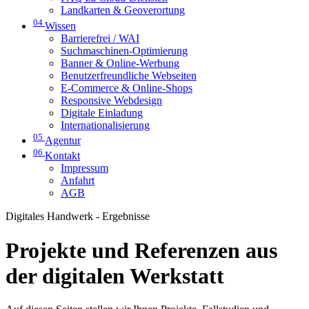
Landkarten & Geoverortung
04
Wissen
Barrierefrei / WAI
Suchmaschinen-Optimierung
Banner & Online-Werbung
Benutzerfreundliche Webseiten
E-Commerce & Online-Shops
Responsive Webdesign
Digitale Einladung
Internationalisierung
05
Agentur
06
Kontakt
Impressum
Anfahrt
AGB
Digitales Handwerk - Ergebnisse
Projekte und Referenzen aus
der digitalen Werkstatt