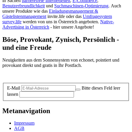
in Sachen
barrierefreie Internetseiten
,
E-Commerce
,
Benutzerfreundlichkeit
und
Suchmaschinen-Optimierung
.
Auch
unsere Produkte wie das
Einladungsmanagement &
Gästelistenmanagement
invite.life oder das
Umfragesystem
survey.life
werden von uns in Österreich angeboten.
Native-
Advertising in Österreich
- hier unsere Angebote!
Böse, Provokant, Zynisch, Persönlich -
und eine Freude
Neuigkeiten aus dem Sonnensystem von echonet, pointiert und
provokant direkt und gratis in Ihr Postfach.
Datenschutz-Information zum Newsletter
E-Mail
Bitte dieses Feld leer
lassen
Metanavigation
Impressum
AGB