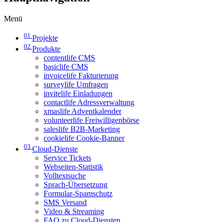
Menü
01
Projekte
02
Produkte
contentlife CMS
basiclife CMS
invoicelife Fakturierung
surveylife Umfragen
invitelife Einladungen
contactlife Adressverwaltung
xmaslife Adventkalender
volunteerlife Freiwilligenbörse
saleslife B2B-Marketing
cookielife Cookie-Banner
03
Cloud-Dienste
Service Tickets
Webseiten-Statistik
Volltextsuche
Sprach-Übersetzung
Formular-Spamschutz
SMS Versand
Video & Streaming
FAQ zu Cloud-Diensten