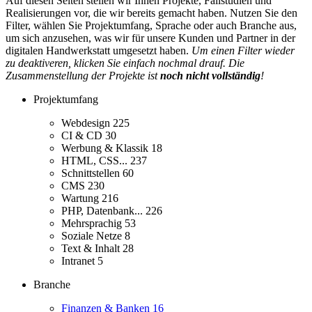
Auf diesen Seiten stellen wir Ihnen Projekte, Fallstudien und
Realisierungen vor, die wir bereits gemacht haben. Nutzen Sie den
Filter, wählen Sie Projektumfang, Sprache oder auch Branche aus,
um sich anzusehen, was wir für unsere Kunden und Partner in der
digitalen Handwerkstatt umgesetzt haben.
Um einen Filter wieder
zu deaktiveren, klicken Sie einfach nochmal drauf. Die
Zusammenstellung der Projekte ist
noch nicht vollständig
!
Projektumfang
Webdesign
225
CI & CD
30
Werbung & Klassik
18
HTML, CSS...
237
Schnittstellen
60
CMS
230
Wartung
216
PHP, Datenbank...
226
Mehrsprachig
53
Soziale Netze
8
Text & Inhalt
28
Intranet
5
Branche
Finanzen & Banken
16